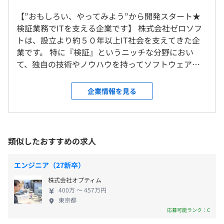
受動喫煙防止措置に関する事項
★検証＆品質保証
【”おもしろい、やってみよう”から開発スタート★
従業員に対する受動喫煙対策：あり
研修の有無及び内容
・ハードウェア診断プログラム、電子ディバイス機器の検
検証業務でITを支える企業です】 株式会社ゼロソフ
対策内容：屋内禁煙（屋外喫煙スペースあり）
証、USBの機能検証
入社前研修、新入社員研修、技術研修等
トは、設立より約５０年以上IT社会を支えてきた企
・ソフトウェアシミュレータの開発、消費電力性能検証、
インターンのため、ございません
業です。 特に『検証』というニッチな分野におい
検証環境構築、検証運用
特に新入社員研修は、「こだわり」のある研修をおこなっ
て、独自の技術やノウハウを持ってソフトウェア開
など
ています。
発に取り組んでいます。 「検証業務」とはこれから
小田急線・JR 南武線「登戸駅」下車 徒歩1分
単にプログラミング言語を詰め込むだけの教育は、ゼロソ
世に出る製品を不具合がないか精査する作業であ
企業情報を見る
★プロダクト
フトではおこなっていません！
インターンのため、ございません
り、IT業界を支える大切な仕事です。 製品サイクル
・スマート受付『レイコ』
が短期化する中、ゼロソフトの長年蓄積した検証技
・記憶補助アプリ『ぱめ』
プログラム原理、原則から、実際に製品が動く喜びまでを
術やノウハウは、多くのクライアントから信頼を得
・グループウェアサーバ『GWS-Mini』
学んでもらうため、独自の教材を使用した教育をおこなっ
ています。 また、検証によって得た知識や技術力
類似したおすすめの求人
ています。
雇用関係なし
は、組み込み系や制御系ソフトウェア、業務系アプリ
ケーションソフトウェアの開発にも生かされていま
エンジニア（27新卒）
基礎を学んだ後、各部署でのOJTとなります。
す。 また、弊社は「おもしろい、やってみよう」を
・入社前研修
自己啓発支援の有無及びその内容
株式会社オプティム
基本の考え方としています。 そのため自社製品の開
・新入社員研修
400万 〜 457万円
社外研修への参加推奨や、情報処理資格試験の合格一時金
発にも力を入れており、クラウドを使った受付シス
東京都
・技術研修
などがあります。
テムをはじめとして、さまざまなプロダクトを開発
応募可能ランク：C
・情報処理試験対策
メンター制度の有無
しております。 社内では社員同士の仲がよく、互い