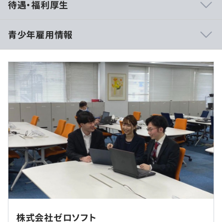
待遇・福利厚生
生の整備にしっかり取り組んでおります。
・社内共有の場やコミュニケーションを深める場を大切に
しています。
青少年雇用情報
・男女の区別なく長く働ける環境です。
報酬なし
過去３年間の新卒採用者数・離職者数
★ソフトウェア開発
前年度 採用者数4人 離職者数1人
・検証用ソフトウェアの開発
実施時間のみ
2年度前 採用者数3人 離職者数0人
・車載向けアプリケーション開発
休憩時間：随時
3年度前 採用者数4人 離職者数0人
・プリンタファームウェア開発、動画像ライブラリの開
平均残業時間：平均15時間／月
過去３年間の新卒採用者数の男女別人数
発、画像補正機能システムの開発
前年度 男性1人 女性3人
・工作用機械システムのアプリケーション開発、インター
2年度前 男性2人 女性1人
ネット予約システムの開発
3年度前 男性4人 女性0人
・Android用ミドルウェアの開発、ネットワーク・サーバ
実施日のみ
平均勤続年数
構築ツールの開発
15.2年
・AI用ソフトウェア開発
リモート or オンラインで実施します。
など
株式会社ゼロソフト
オンラインのためなし