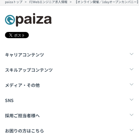
paizaトップ
IT/Webエンジニア求人情報
【オンライン開催／1dayオープンカンパニ
キャリアコンテンツ
転職・キャリア
未経験転職
新卒就活
スキルアップコンテンツ
学習
スキルチェック
マンガ・ゲーム
メディア・その他
Tech Team Journal
paiza times
note
SNS
X
Facebook
採用ご担当者様へ
採用・教育をお考えの企業様へ
中途求人掲載はこちら
お困りの方はこちら