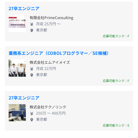
・OJT
を尊重しながら仕事をしているため、仕事とプライ
あり
27卒エンジニア
・社外研修への参加推奨や
ベートにはしっかりメリハリがついています。 ゼロ
キャリアコンサルティング制度の有無及びその内容
・情報処理資格試験の合格一時金
有限会社PrimeConsulting
ソフトは、男女の区別なく長く働ける環境を整える
年2回の個人面談があります。
月収 25万円 〜
ことに全力を尽くしています。 安定した企業で、エ
東京都
ンジニアとしてスキルを身に着けていきたいと考え
応募可能ランク：F
ている方、ぜひご応募ください。
前年度の月平均所定外労働時間の実績
業務系エンジニア（COBOLプログラマー／SE候補）
15.3時間
株式会社エムアイメイズ
前年度の有給休暇の平均取得日数
月収 22万円
東京都
個人目標の設定および、年2回の上長面談を実施していま
13.7日
応募可能ランク：F
す。
前事業年度の育児休業取得者数／出産者数
男性1人/1人
27卒エンジニア
女性0人/0人
株式会社テクノリンク
役員及び管理的地位にある者に占める女性の割合
エンジニア80名で構成されています。
250万 〜 400万円
役員20.0%
東京都
管理職12.0%
応募可能ランク：E