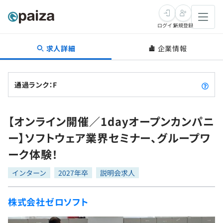
ログイン
新規登録
求人詳細
企業情報
転職・キャリア
未経験転職
求人検索
通過ランク：F
新卒就活
求人検索
インタビュー
【オンライン開催／1dayオープンカンパニ
学習
求人検索
インタビュー
転職成功ガイド
ー】ソフトウェア業界セミナー、グループワ
本選考
スキルチェック
講座一覧
ーク体験！
転職成功ガイド
転職エージェント
ゲーム・マンガ
インターン
プログラミング言語
インターン
問題集
2027年卒
説明会求人
メディア
SQL
4択課題
株式会社ゼロソフト
新卒エージェント
paizaとは？
Tech Team Journal
評価結果一覧
ナレッジ