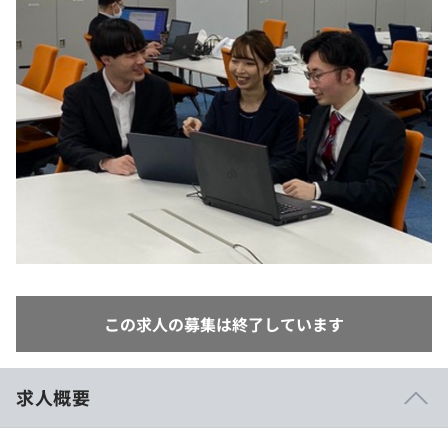
イベント・セミナー
paiza times
再チャレンジ結果一覧
リファレンス
インタビュー
note
就活成功ガイド
プラン
個人向けプラン
法人向けプラン
学校向けプラン
契約内容・クーポン
この求人の募集は終了しています
求人概要