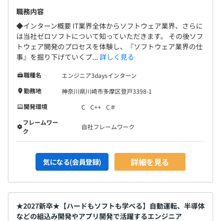
職務内容
◆インターン概要 IT業界全体からソフトウェア業界、さらに
は当社ゼロソフトについて知っていただきます。 その後ソフ
トウェア開発のプロセスを体験し、『ソフトウェア業界の仕
事』を掘り下げていくプ...
詳しく見る
職種名
エンジニア3daysインターン
勤務地
神奈川県川崎市多摩区登戸3398-1
開発環境
C
C++
C＃
フレームワー
自社フレームワーク
ク
詳細を見る
気になる(会員登録)
★2027新卒★【ハードもソフトも学べる】自動運転、半導体
などの組込み開発やアプリ開発で活躍するエンジニア