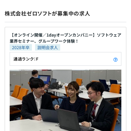
平均3名～10名で開発をおこなっております。
1プロジェクトの単位期間はおよそ12カ月くらいです。
株式会社ゼロソフトが募集中の求人
【オンライン開催／1dayオープンカンパニー】ソフトウェア
業界セミナー、グループワーク体験！
2028年卒
説明会求人
通過ランク：F