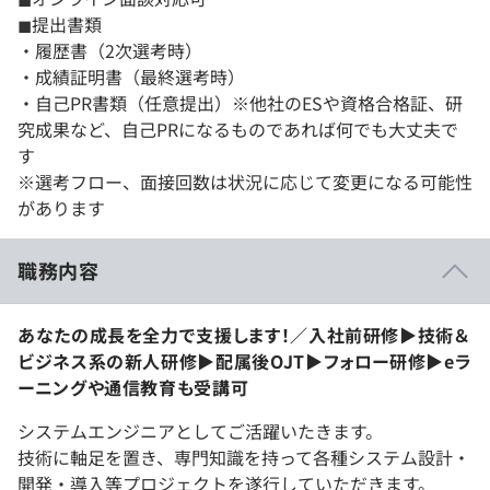
◼︎提出書類
・履歴書（2次選考時）
・成績証明書（最終選考時）
・自己PR書類（任意提出）※他社のESや資格合格証、研
究成果など、自己PRになるものであれば何でも大丈夫で
す
※選考フロー、面接回数は状況に応じて変更になる可能性
があります
職務内容
あなたの成長を全力で支援します！／入社前研修▶︎技術＆
ビジネス系の新人研修▶︎配属後OJT▶︎フォロー研修▶︎eラ
ーニングや通信教育も受講可
システムエンジニアとしてご活躍いたきます。
技術に軸足を置き、専門知識を持って各種システム設計・
開発・導入等プロジェクトを遂行していただきます。