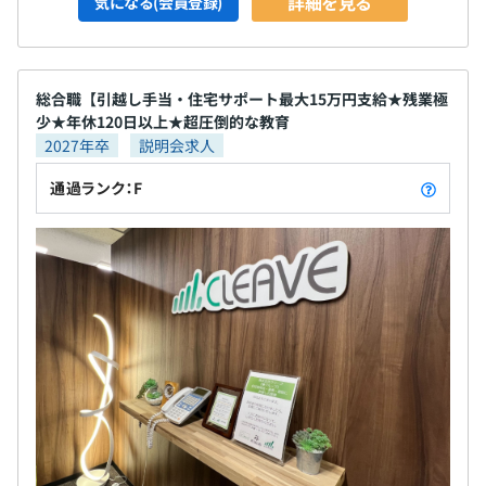
詳細を見る
気になる(会員登録)
総合職【引越し手当・住宅サポート最大15万円支給★残業極
少★年休120日以上★超圧倒的な教育
2027年卒
説明会求人
通過ランク：F