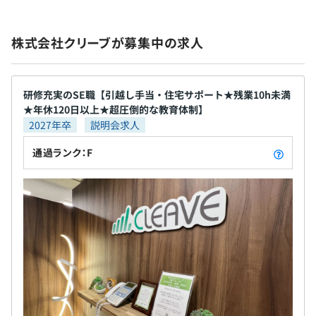
テム開発 ・中小企業向けのITサポート ・システムエ
との連携システムの構築
社内検定等の制度の有無及びその内容
ンジニアを育成する研修事業 ◆「社員の成長=企業成
〈本社〉
なし
株式会社クリーブが募集中の求人
・通勤手当
長」◆ 現在は、第2創業期として色々な改革を始めま
・地下鉄東西線「飯田橋駅」A5出口から徒歩4分
・残業手当
した。特に力を入れているのは、社員それぞれの能
・地下鉄 有楽町線／南北線「飯田橋駅」A2出口から徒歩5
・出張手当
力を最大限に引き出す施策です。 人には個人ごとに
分
相談のうえ、ご希望のマシンを支給します。
・家族手当
職務指向というものがあります。個人個人の職務指向
・JR「飯田橋駅」水道橋寄りの改札（出て右）から徒歩5
研修充実のSE職【引越し手当・住宅サポート★残業10h未満
前年度の月平均所定外労働時間の実績
★年休120日以上★超圧倒的な教育体制】
・住宅手当（住宅・引越手当 ※規定あり）
を把握・分析し、会社の事業戦略に即した人材の配
分
6.4時間
2027年卒
説明会求人
置をおこなうことにより事業の効率性を高め、また
・JR「水道橋駅」西口（飯田橋寄りの改札出て右）から
前年度の有給休暇の平均取得日数
個人のモチベーション・パフォーマンスを最大限に
徒歩5分
【社風・職場の雰囲気】
通過ランク：F
9.3日
発揮できる仕組みを導入。 当社の企業理念の一つで
・年間を通じてイベントを開催しています。親睦会は半年
前事業年度の育児休業取得者数／出産者数
ある「社員成長=企業成長」に立ち返り、人財の成長
昇給：年1回
に1度おこなっています。ちなみに今年の親睦会では、熱
を今まで以上に意識して取り組んでいく所存です。
海へ行きました。
男性0人/0人
これからIT業界は、ますます産業全体の中心的な存
・新卒のメンバーは、多様なバックグラウンドを持ってる
女性0人/0人
在になっていくでしょう。私たちは、その中心で活
方が多く、さまざまなプロジェクトで活躍しています。年
役員及び管理的地位にある者に占める女性の割合
躍し続けます。 そのダイナミズムを一緒に感じてみ
社会保険完備（健康保険・厚生年金保険、雇用保険・労災
齢、性格も違う、異なる視点を持った同世代の仲間ととも
役員0.0%
ませんか。 ◆クリーブの特徴◆ ①さまざまな業務経
保険）
に成長できる環境があります。
管理職25.0%
験 20代は3回以上ローテーションをします！ ②あな
・当社の社員は、仕事に対して非常に高いプロ意識と責任
ただけのキャリアステップ 30歳を目安にキャリア見
感を持っている人が多いです。
直し&給与向上 ③奨学金返済補助制度 返済額の最大