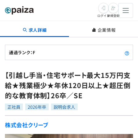
ログイン
新規登録
求人詳細
企業情報
転職・キャリア
未経験転職
求人検索
通過ランク：F
新卒就活
求人検索
インタビュー
【引越し手当・住宅サポート最大15万円支
学習
求人検索
インタビュー
転職成功ガイド
給★残業極少★年休120日以上★超圧倒
本選考
スキルチェック
講座一覧
的な教育体制】26卒／SE
転職成功ガイド
転職エージェント
ゲーム・マンガ
インターン
プログラミング言語
正社員
問題集
2026年卒
説明会求人
メディア
SQL
4択課題
株式会社クリーブ
新卒エージェント
paizaとは？
Tech Team Journal
評価結果一覧
ナレッジ