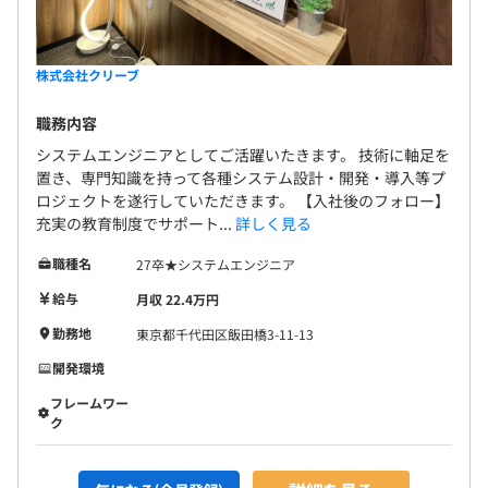
・社員同士が自発的に教え合う気風は、会社の文化やチー
50%支給します! ④引越し手当／住宅サポート ・最大
ムの雰囲気に大きく依存します。オープンなコミュニケー
無期雇用
15万円支給（24卒実績） ・物件仲介手数料が無料〜
ション 意見を自由に出し合える環境があり、疑問や困っ
半額！
株式会社クリーブ
たことがあれば気軽に質問できる雰囲気があります。
・若手のメンバーは「質問の回数＝本人の成長」につなが
職務内容
ると考えています。
◼︎6カ月
システムエンジニアとしてご活躍いたきます。 技術に軸足を
◼︎期間中の月給
置き、専門知識を持って各種システム設計・開発・導入等プ
・研修中／0〜2カ月：179,000円
ロジェクトを遂行していただきます。 【入社後のフォロー】
・オンボーディング中／4〜6カ月：190,800円
充実の教育制度でサポート...
詳しく見る
※別途支援制度あり
職種名
27卒★システムエンジニア
給与
月収 22.4万円
勤務地
東京都千代田区飯田橋3-11-13
開発環境
フレームワー
ク