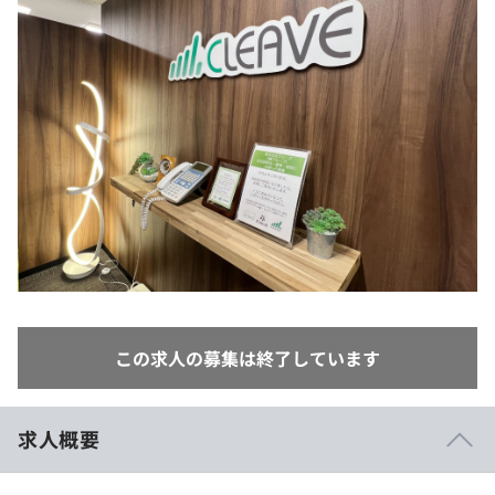
イベント・セミナー
paiza times
再チャレンジ結果一覧
リファレンス
インタビュー
note
就活成功ガイド
プラン
個人向けプラン
法人向けプラン
学校向けプラン
契約内容・クーポン
この求人の募集は終了しています
求人概要