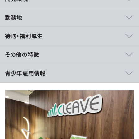
勤務地
【1】充実した研修制度
待遇・福利厚生
プログラミングの技術研修を入社前はオンライン、入社後
はその続きから対面で進めていきます。
Java、SQL 、HTML 、CSS 、JavaScript などの基礎から
その他の特徴
学び、開発演習まで行います。（想定工数合計：292 時
間）
月給： 217,000円（基本給）
青少年雇用情報
また、入社後はビジネススキル研修も行います。
・基本給には固定残業（18時間分）：26,168円を含む
・固定残業時間を超えた場合は超過分を支給
【2】キャリアステップ
・固定残業時間は昇給とともに40時間まで上昇する
20代はローテーションを通して様々な経験を積みなが
ら、会社との定期的な面談をすることによって目標設定・
過去３年間の新卒採用者数・離職者数
達成力を養います。
前年度 採用者数28人 離職者数5人
30代以降では理想とするキャリアにより近づけるよう、
2年度前 採用者数26人 離職者数7人
その後のキャリアプランについて会社と本人ですり合わせ
（※
想定年収
は年収提示額を保証するものではありません）
3年度前 採用者数23人 離職者数15人
る機会を設けます。
過去３年間の新卒採用者数の男女別人数