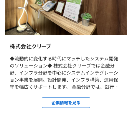
前年度 男性25人 女性3人
【3】働きやすい環境の整備
2年度前 男性25人 女性1人
9:00〜18:00
より働きやすい環境を目指すため、スキルアップや経済的
3年度前 男性21人 女性2人
※所属部署、および業務都合により変更の可能性あり
な支援、社員同士の交流といった福利厚生の制度の充実・
・本社、もしくは担当プロジェクト先（都内中心）での勤
平均勤続年数
※試用期間（研修）中は、9:00〜17:30（7.5時間／日）
見直しに日々取り組んでいます。
務となります。（一部千葉方面と横浜方面でのプロジェク
4.51年
休憩時間：60分
(※記載の制度の内容等は変更になる可能性がありま
トがあります）
平均残業時間：平均6.4時間／月
す。）
株式会社クリーブ
・転居を伴う転勤はありません。
奨学金返還補助制度／資格取得推奨制度／住宅・引越手当
等
◆流動的に変化する時代にマッチしたシステム開発
研修の有無及び内容
就業場所の変更範囲
のソリューション◆ 株式会社クリーブでは金融分
＜雇入時＞
新卒入社候補者に向けて、技術研修/ビジネス研修を行っ
《年間休日：120日以上》
野、インフラ分野を中心にシステムインテグレーシ
東京
てまいります。
・完全週休2日制（土・日）
ョン事業を展開。設計開発、インフラ構築、運用保
＜変更範囲＞
自己啓発支援の有無及びその内容
・祝日
守を幅広くサポートします。 金融分野では、銀行や
・【高速道路】道路の照明、トンネル換気などを監視・制
会社の定める範囲
資格取得の費用補助
・有給休暇（入社後7カ月目に10日付与、平均取得日数
証券、保険会社の業務アプリケーション、インフラ
御するシステムの構築
メンター制度の有無
9.3日）
分野では鉄道や道路の監視制御システムの開発を得
・【大手都市銀行】PCやスマートフォンからの入出金・
企業情報を見る
・産前産後休暇
受動喫煙防止措置に関する事項
意としています。 ◆クリーブの3つの事業◆ 当社グ
各種手続きを実現するシステムの構築
なし
・育児休暇
従業員に対する受動喫煙対策：屋内禁煙
ループの事業の柱は3つあります。創業以来、一つひ
・【行政機関】行政申告のWEB化に伴い、電子申告シス
キャリアコンサルティング制度の有無及びその内容
など
とつの仕事に真剣に取り組み、確固たる実績を構築
テムの提案～開発
定期的な面談の時間を設け、社員と会社間の会話の時間を
してまいりました。 ・大手企業や官公庁向けのシス
・【鉄道】電子マネー決済のポイント付与と、他サービス
作っています。