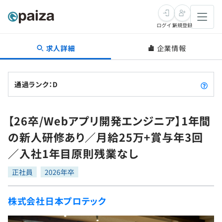
ログイン
新規登録
求人詳細
企業情報
転職・キャリア
未経験転職
求人検索
通過ランク：D
新卒就活
求人検索
インタビュー
【26卒/Webアプリ開発エンジニア】1年間
学習
求人検索
インタビュー
転職成功ガイド
の新人研修あり／月給25万+賞与年3回
本選考
スキルチェック
講座一覧
／入社1年目原則残業なし
転職成功ガイド
転職エージェント
ゲーム・マンガ
インターン
プログラミング言語
正社員
問題集
2026年卒
メディア
SQL
4択課題
株式会社日本プロテック
新卒エージェント
paizaとは？
Tech Team Journal
評価結果一覧
ナレッジ