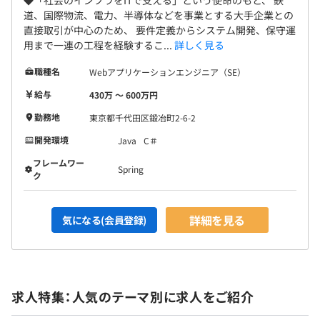
◆「社会のインフラをITで支える」という使命のもと、 鉄
×10※運用保守含む】
道、国際物流、電力、半導体などを事業とする大手企業との
同社のプロジェクトとしては、単発のものもありますが、
直接取引が中心のため、 要件定義からシステム開発、保守運
長いお付き合いのあるお客様との継続的なプロジェクトが
用まで一連の工程を経験するこ...
詳しく見る
ほとんどです。
職種名
Webアプリケーションエンジニア（SE）
給与
430万 〜 600万円
勤務地
東京都千代田区鍛冶町2-6-2
開発環境
Java
C＃
フレームワー
Spring
ク
詳細を見る
気になる(会員登録)
求人特集：人気のテーマ別に求人をご紹介