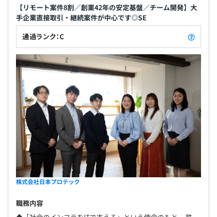
【リモート案件8割／創業42年の安定基盤／チーム開発】大
手企業直接取引・継続案件が中心です◎SE
通過ランク：C
エンジニア96％（2025年11月時点）で構成されていま
す。
内訳：設計・開発6割、保守・運用4割
■プロジェクトに関して：規模としては、メンバー3名で
3～4カ月のプロジェクトが多く、5〜6名で半年かけてお
こなうこともあります。
株式会社日本プロテック
プロジェクト数や受注金額は各部によって異なりますが、
下記が一例です。
職務内容
【例：年間受注金額3億…1プロジェクト（約3000万）