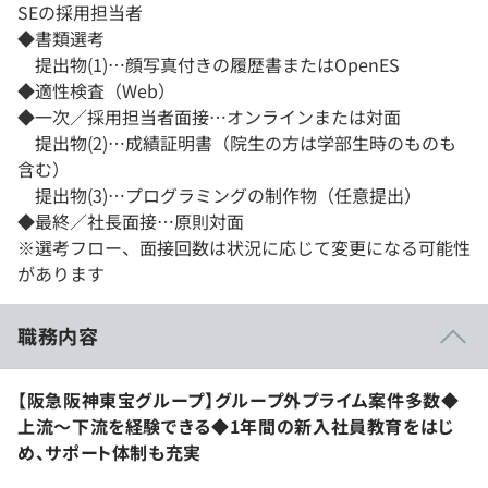
SEの採用担当者
◆書類選考
提出物(1)…顔写真付きの履歴書またはOpenES
◆適性検査（Web）
◆一次／採用担当者面接…オンラインまたは対面
提出物(2)…成績証明書（院生の方は学部生時のものも
含む）
提出物(3)…プログラミングの制作物（任意提出）
◆最終／社長面接…原則対面
※選考フロー、面接回数は状況に応じて変更になる可能性
があります
職務内容
【阪急阪神東宝グループ】グループ外プライム案件多数◆
上流～下流を経験できる◆1年間の新入社員教育をはじ
め、サポート体制も充実