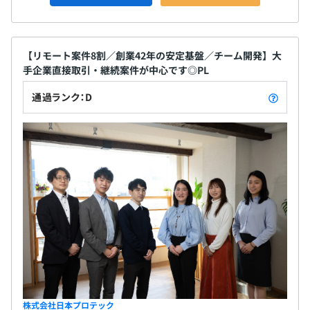
昇給：年1回（4月予定）
スプレイを全席に配置しています。
※2025年度は【＋9,000円】のベースアップを実施
【リモート案件8割／創業42年の安定基盤／チーム開発】大
手企業直接取引・継続案件が中心です◎PL
ウォーターフォール、アジャイル、チケット駆動開発
各種社会保険（健康／介護、厚生年金、雇用、労災）
通過ランク：D
東京都情報サービス産業健康保険組合（TJK）加入
無期雇用
Docker
3カ月（期間中退職金制度未加入、その他の条件は変更ご
ざいません）
株式会社日本プロテック