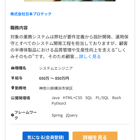
前年度の月平均所定外労働時間の実績
月）
受講します。
14.0時間
・通勤手当（月11日以上出社予定の場合、1か月通勤定期
株式会社日本プロテック
前年度の有給休暇の平均取得日数
代）
◆ロードマップ研修
職務内容
13.0日
・交通費（実費）
IT業界の職種は年を追うごとに複雑化しており、入社時の
前事業年度の育児休業取得者数／出産者数
・役職手当（役職による）
目標が一生の目標とは限りません。
対象の業務システムは弊社が要件定義から設計開発、運用保
守とすべてのシステム開発工程を担当しておりますが、顧客
入社2～3年目、昇格対象者、当年昇格者を対象にロード
男性0人/1人
の半導体製品における品質管理や生産性向上を支える“しく
マップを策定します。
女性0人/0人
みそのもの”です。 そのため顧客...
詳しく見る
役員及び管理的地位にある者に占める女性の割合
・定期賞与（月給1.5か月分×年２回=合計3か月分）
◆DX研修
職種名
役員14.0%
システムエンジニア
※初回は在籍期間に応じて支給
データサイエンスを学び、DX人材として顧客のニーズに
管理職0.0%
給与
650万 〜 850万円
応えられるスキルを習得できます。
勤務地
・決算賞与（会社業績による）
神奈川県横浜市栄区
テーマ例：機械学習、Python
※2023年度実績：月給2.39か月分
Java
HTML+CSS
SQL
PL/SQL
Bash
開発環境
※2024年度実績：月給3.52か月分
Python3
※初回は在籍期間に応じて支給
フレームワー
Spring
jQuery
ク
CPU：Core i7-1165G7、メモリ：16GB、512GB SSDの
Windows新品ノート。
縦横回転・給電できるタイプを含んだ24インチ液晶ディ
詳細を見る
気になる(会員登録)