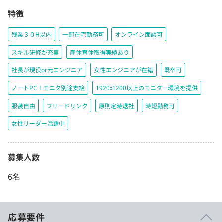
特徴
残業３０H以内
一部在宅勤務可
オンライン面談可
スキル研修が充実
産休育休取得実績あり
社長が現役or元エンジニア
女性エンジニアが在籍
既卒可
ノートPC＋モニタ別途支給
1920x1200以上のモニター環境を提供
服装自由
フリードリンク
原則定時退社
時短勤務可
女性リーダー活躍中
募集人数
6名
応募要件