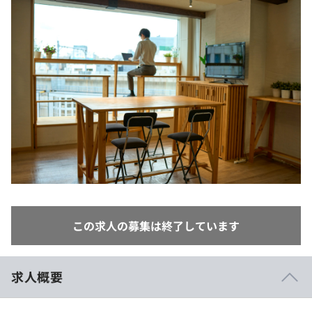
イベント・セミナー
paiza times
再チャレンジ結果一覧
リファレンス
インタビュー
note
就活成功ガイド
プラン
個人向けプラン
法人向けプラン
学校向けプラン
契約内容・クーポン
この求人の募集は終了しています
求人概要