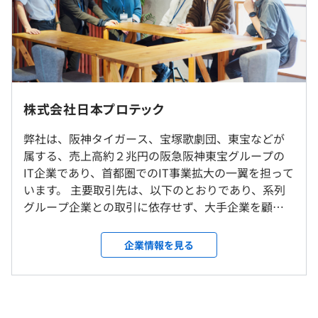
（※
想定年収
は年収提示額を保証するものではありません）
前年度 男性4人 女性2人
2年度前 男性3人 女性2人
開発言語はJavaやPython、C#などを中心に使用していま
◆引越を伴う転勤／長期出張予定なし
3年度前 男性5人 女性2人
す。そのほか、OracleやMicrosoftのデータベース、AWS
◆取引先は京浜東北線沿線（常駐者少数、複数人チーム
平均勤続年数
固定時間制（9:00～17:30など）
などのクラウド技術を活用、開発手法にアジャイルを採り
制）
13.0年
または
入れるなど、使用する技術は担当するお客様やトレンドに
◆支社なし
時差勤務制（1日7時間45分、1か月あたり155時間）
よって多様化していきます。
株式会社日本プロテック
◆全社員の約70％は完全在宅勤務
休憩時間：45～60分
◆主な取引先も在宅勤務中心
平均残業時間：平均13時間／月（2024年度実績）
弊社は、阪神タイガース、宝塚歌劇団、東宝などが
事例①点検管理システム構築：プラント点検業務のペーパ
◆入社後３か月間研修中は出社中心
研修の有無及び内容
属する、売上高約２兆円の阪急阪神東宝グループの
ーレス化
◆自社内フリーアドレス（自由席）
◆入社２年目／３年目対象
IT企業であり、首都圏でのIT事業拡大の一翼を担って
事例②試作品生産管理システム構築：半導体製品の試作品
◆休憩室（ウッド調）あり
ITスキル教育、ビジネススキル教育
います。 主要取引先は、以下のとおりであり、系列
業務の効率化およびコストの見える化
◆服装はオフィスカジュアル
完全週休２日制（土曜日、日曜日、祝日）
グループ企業との取引に依存せず、大手企業を顧客
事例③設備稼働監視システム構築：駅にある空調などの設
◆リーダー職対象
育児・介護休暇（実績あり）
としています。 多岐にわたる事業を持つ大手企業と
備遠隔監視化
就業場所の変更範囲
チームビルディング研修、プロジェクトリーダー研修、マ
その他（GW、お盆、年末年始は長期連休）
の直接かつ継続的な取引を通じて、社会に貢献し続
事例④販売プロモーション施策管理システム構築：販売促
企業情報を見る
＜雇入時＞
ネジメント研修
けています。 【主要取引先】 ◆キオクシア（世界シ
進するための割引率設定や利益試算をシステム化
本社（千代田区）、自宅、取引先
【休日】
ェアトップクラス半導体メーカー） ◆東芝グループ
事例⑤ リアルタイムAI翻訳アプリ開発： 車内・館内放送
＜変更範囲＞
◆全社員対象
◆2025年度休日数:125日（GW最大11連休、お盆9連休、
会社 ◆阪急阪神東宝グループ会社（グループ売上高
（日本語）をAIで自動翻訳し、外国人旅行客にアプリへ即
会社の定める場所（テレワークを行う場所を含む）
情報セキュリティ教育、基本情報技術者試験対策（未取得
年末年始9連休）
約２兆円） 【ミッション】 「社会のインフラをITで
時に多言語表示