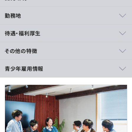
勤務地
国内の大手電機メーカーを中心にプライムとして案件を受
待遇・福利厚生
注しており、業務分析・提案・開発・サポートまでお客様
とワンチームの体制で仕事をしています。お客様の業務課
題をお客様と同じ目線で考えてIT対応をおこなうことによ
その他の特徴
り、自身が携わった仕組みがどのように活用されるのか、
より改善すべき点は何なのかを肌で感じることができま
◆月給：250,000円
青少年雇用情報
す。
超過分は別途支給いたします。（固定残業代なし）
自社メンバ含め必ずチームで仕事を進めるのでサポート体
制が万全であることはもちろん、意見や提案は積極的に採
【年収例（2025年度想定年収）】
用されるカルチャーのため、年齢や経験年数は問わない成
◆5,100,000円 / 新卒入社3年目・リーダー
果や実績が評価されるキャリアパスが用意されています。
◆6,500,000円 / 新卒入社5年目・主任
過去３年間の新卒採用者数・離職者数
また、有用な技術であれば調査検討のうえで積極的に取り
前年度 採用者数6人 離職者数0人
入れる文化があります、同時に、先端技術ばかりではな
2年度前 採用者数5人 離職者数1人
く、熟成した安定の技術を用いる案件もあります。
3年度前 採用者数7人 離職者数2人
過去３年間の新卒採用者数の男女別人数