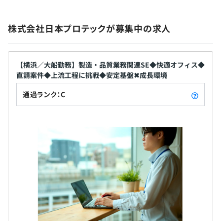
者）、ハラスメント教育、メンタルヘルス教育
支える」 半導体、電力、都市交通、国際物流などの
事例⑥ パブリックGPUクラウドプラットフォーム開発：
【有給休暇】
受動喫煙防止措置に関する事項
インフラを担う企業の基幹業務システムを開発して
AI開発に不可欠なGPUサーバーを、複数のデータセンター
◆新入社員／昇格者対象
株式会社日本プロテックが募集中の求人
◆入社時有休10日付与
屋内原則禁煙（喫煙室あり）
います。 【スローガン】 「人を育てる、社会を創
から選択しオンデマンドで利用可能にする基盤構築
ロードマップ研修
◆有休取得推奨日：年3日（2025年度）
る」 一人ひとりの能力を拓き、最大限に活かしき
事例⑦ 独自AIプラットフォーム構築： 国内大手企業グル
自己啓発支援の有無及びその内容
◆計画年休：年5日（2025年度）
る。 個人の成長を社会全体の発展につなげます。
ープにおいて、独自に利用できるAIサービス環境を提供
◆学習支援
◆2023年度全社平均有休取得日数:13日（計画年休5日分
【横浜／大船勤務】製造・品質業務関連SE◆快適オフィス◆
・資格保有手当（IPA資格対象）
を含む）
直請案件◆上流工程に挑戦◆安定基盤✖成長環境
・JR山手線/京浜東北線/中央線「神田」駅東口より徒歩1
・トライ＆チャレンジ制度（業務との関連性を問わない学
分未満
通過ランク：C
習費用補助）
【その他】
・東京メトロ銀座線「神田」駅1番出口より徒歩1分未満
◆新人研修
メンター制度の有無
◆2024年度育児休業取得者：１名
4月からのOff-JT3カ月（ビジネスマナー等含む）＋On-
◆2024年度時短勤務者：２名
JT9カ月。1年間の研修期間を設けることで、開発現場に
あり
出る下地を育てます。
キャリアコンサルティング制度の有無及びその内容
Off-JTでは、経験の有無を問わず、Java、C#、PL/SQL、
なし
Reactなどのスキルが習得できます。
社内検定等の制度の有無及びその内容
・残業手当（残業時間に応じて支給、固定分なし）
なし
・資格保有手当（基本情報技術者の場合:1,000円/月、応
◆年次別フォローアップ研修
用情報技術者の場合:2,000円/月など）※複数保有の場合
入社2～3年目を中心に、業務使用頻度が少なかったり苦
加算
手意識のある技術を中心に復習します。
・在宅勤務手当（月11日以上在宅勤務の場合、5,000円/
また、将来必要になるビジネススキル研修を選んで先取り