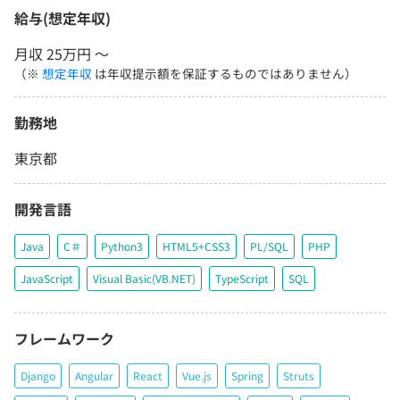
給与(想定年収)
月収 25万円 〜
（※
想定年収
は年収提示額を保証するものではありません）
勤務地
東京都
開発言語
Java
C＃
Python3
HTML5+CSS3
PL/SQL
PHP
JavaScript
Visual Basic(VB.NET)
TypeScript
SQL
フレームワーク
Django
Angular
React
Vue.js
Spring
Struts