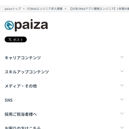
paizaトップ
IT/Webエンジニア求人情報
【26卒/Webアプリ開発エンジニア】1年間
キャリアコンテンツ
転職・キャリア
未経験転職
新卒就活
スキルアップコンテンツ
学習
スキルチェック
マンガ・ゲーム
メディア・その他
Tech Team Journal
paiza times
note
SNS
X
Facebook
採用ご担当者様へ
採用・教育をお考えの企業様へ
中途求人掲載はこちら
お困りの方はこちら