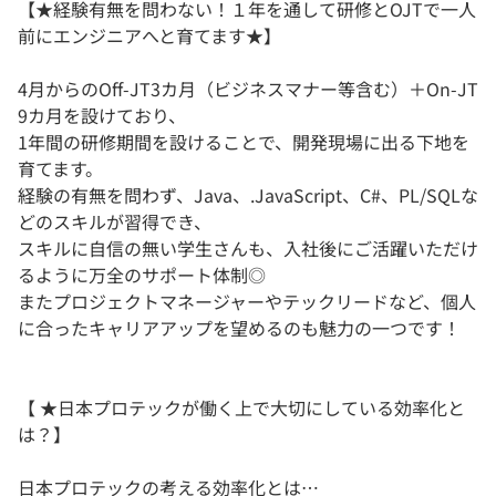
【★経験有無を問わない！１年を通して研修とOJTで一人
前にエンジニアへと育てます★】
4月からのOﬀ-JT3カ月（ビジネスマナー等含む）＋On-JT
9カ月を設けており、
1年間の研修期間を設けることで、開発現場に出る下地を
育てます。
経験の有無を問わず、Java、.JavaScript、C#、PL/SQLな
どのスキルが習得でき、
スキルに自信の無い学生さんも、入社後にご活躍いただけ
るように万全のサポート体制◎
またプロジェクトマネージャーやテックリードなど、個人
に合ったキャリアアップを望めるのも魅力の一つです！
【 ★日本プロテックが働く上で大切にしている効率化と
は？】
日本プロテックの考える効率化とは…