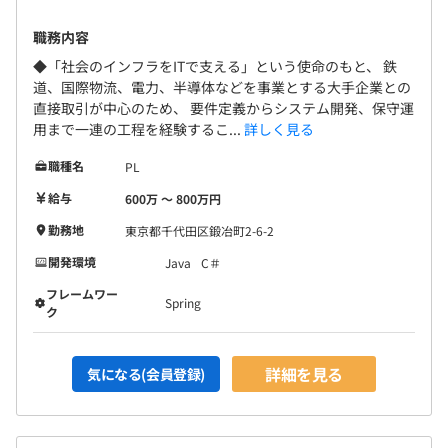
職務内容
チームワークを重視しています。
LINE WORKSを活用しており、スタンプでトークなど、気
◆「社会のインフラをITで支える」という使命のもと、 鉄
道、国際物流、電力、半導体などを事業とする大手企業との
軽にコミュニケーションが取りやすい雰囲気です。
直接取引が中心のため、 要件定義からシステム開発、保守運
用まで一連の工程を経験するこ...
詳しく見る
【開発環境】
開発言語はJavaやC#が中心で、Pythonなども使用してい
職種名
PL
ます。
給与
600万 〜 800万円
そのほか、OracleやMicrosoftのデータベース、AWSなど
勤務地
東京都千代田区鍛冶町2-6-2
のクラウド技術を活用、開発手法にアジャイルを採り入れ
るなど、使用する技術は担当するお客様やトレンドによっ
開発環境
Java
C＃
て多様化していきます。
フレームワー
Spring
ク
詳細を見る
気になる(会員登録)
各人が描くキャリアのロードマップを尊重しながら、半期
ごとの目標設定、振り返りによる評価をおこなっていま
す。