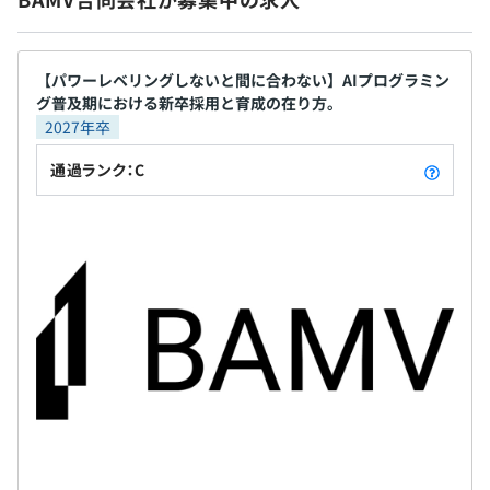
・従業員に対する受動喫煙対策：あり
ないポジショニングを取る必要がありました。そこ
はたまた、有名な『あのサービス』とか『あのサービス』
社内検定等の制度の有無及びその内容
対策内容：敷地内禁煙（屋外に喫煙場所あり）
・残業代
でえらんだものが『アジャイル』と『新技術への積
そんなTech系メガベンチャーのサービスの開発に企画か
なし
・交通費全額支給
極性』だったと言う事になります。 差別化軸は無事
ら関わるであるとか、多数の大規模サービスと連携する部
・役職手当
に機能し、現在では大手SIer直接の取引や、エンド直
分の運用/拡張であるとか。
【パワーレベリングしないと間に合わない】AIプログラミン
グ普及期における新卒採用と育成の在り方。
・書籍購入／セミナー参加費用補助
接の取引が主となっております。 【アジャイルのデ
2027年卒
・資格受験費補助
メリット】 先行の会社がやらなかった理由はこの
比較的小規模なサービス運営企業様向けであれば、自分達
「末広町駅」より徒歩3分
前年度の月平均所定外労働時間の実績
・資格取得手当
辺。 ・小規模～中規模くらいのPJになる為、ロース
のチームだけでサービス作って運用したり。
通過ランク：C
10.0時間
など
キルがバコバコ入らない。 ・ゆえに外注さん（BP）
前年度の有給休暇の平均取得日数
も稼働させづらい。 ・指示待ちの人物がワークしな
ベンダーで良かったというか、ふつーにイケてる仕事はし
7.0日
い。 ◎要求されるスキル平均が高めとなってしまう
ていると思う。
前事業年度の育児休業取得者数／出産者数
ので、拡大ペースが遅い。 基本的に、【人月ビジネ
ス構造との相性が悪い】となります。 【AI時代で有
・新人受け入れ枠の確保
男性2人/2人
利になんじゃね？】 『指示したら、やってくれ
・新人のフォロー
女性人/人
る』 指示待ち人材とAIは、モロに競合関係です。
・BP増員
社内学習会の開催（業務時間内）
役員及び管理的地位にある者に占める女性の割合
これらの人員を抱えていない事はプラスに転換され
・決算賞与（業績に応じて支給）
書籍購入
役員0.0%
ます。 我々は、ほとんどの現有戦力が、【AIと競
セミナー費支援
管理職28.5%
合】ではなく、【AIを利用】する側へ置く事が出来
などなど....
外部研修の実施
ます。 この手の人材を現金に変換していた構造が人
月ビジネス構造ですので、その構造の破綻がけっこ