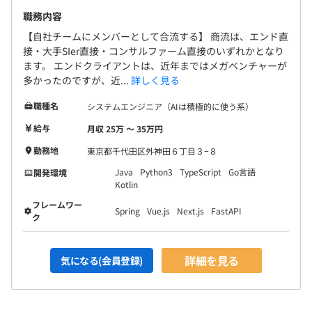
声がかかります。（言うても、”完璧”なスクラムとかもな
職務内容
い。クライアントの事情に合わせて。）
【自社チームにメンバーとして合流する】 商流は、エンド直
接・大手SIer直接・コンサルファーム直接のいずれかとなり
BAMVのメンバーは成果へのコダワリが強い職人肌のメン
ます。 エンドクライアントは、近年まではメガベンチャーが
バーが多い気がします。仕事が好きな人の方がフィットし
多かったのですが、近...
詳しく見る
やすいかも。
顧客満足や成果への優先度が高く、所謂エンジニアファー
職種名
システムエンジニア（AIは積極的に使う系）
スト的な空気はありません。（むしろエンジニア側が嫌が
給与
月収 25万 〜 35万円
る傾向がある）
勤務地
東京都千代田区外神田６丁目３−８
Java
Python3
TypeScript
Go言語
チーム内外のコミュニケーションはSlackのほか、
開発環境
Kotlin
MetaLife(2Dのバーチャルオフィス)が便利。 なんか話し
フレームワー
ていると、人が集まってきがち。
Spring
Vue.js
Next.js
FastAPI
ク
詳細を見る
気になる(会員登録)
【メンバー・プログラマー】
同じチームのリーダーが、戦力化の度合いを基準に沿って
評価します。（だいたい0～3年くらい？ ひとによる）