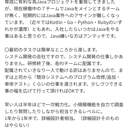
育成に有利な為Javaプロジェクトを重視してきました
が、現在稼働中の７チームでJavaをメインとするチーム
が無く、短期的にはJava案件へのアサインが難しくなっ
ています。（近々ではKotlin・Go・Python・Rubyのいず
れかが濃厚）ともあれ、入社したらいつかはJavaをやる
事はあると思うので、Java嫌いな方はアンマッチです。
〇最初のタスクは簡単なところから渡します。
システム開発の会社ですので、システム開発の仕事しかあ
りません。研修終了後、各PJチームに配属です。
配属されていきなり一人で動ける訳はありませんので、ま
ずは上司から『既存システムへのプログラム改修/追加・
単体テスト』くらいの仕事を渡されます。少しづつできる
事の幅を広げて行って頂ければOKです。
早い人は半年ほどで一次戦力化。小規模機能を自力で調査
したり質問したりしながら担当できるレベルに。
1年から1年半で、詳細設計者相当。（詳細設計そのもの
はやらない）