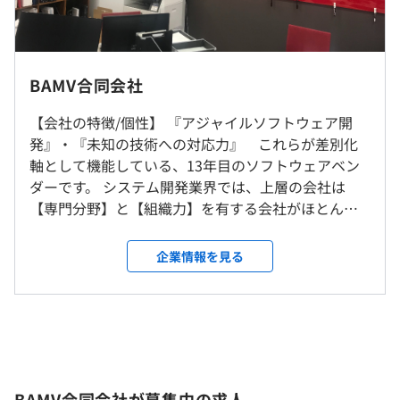
コロナ以降、現在はほとんどがリモート勤務となってお
3年度前 男性0人 女性0人
〇なんだかんだで育成は強いです。
り、なかなか戻らない感じです。そのため新人のフォロー
平均勤続年数
ド底辺のSESスタートの会社でしたが、当時入社の中途未
の為集まって開発する場合などは、自社への出勤になりま
5.0年
10：00～19：00
経験組が成長。現在ではトップレベルの技術ブランドを持
す。
休憩時間：休憩60分 ※昼食時間は業務の都合により各々
つ顧客層のプロジェクトにて、BAMVチームとして成果を
BAMV合同会社
の自主性に任せています
出しています。
顧客先に行く場合は基本は東京23区内で、そのあたりへ
平均残業時間：平均10時間／月
【会社の特徴/個性】 『アジャイルソフトウェア開
の移動を考えておけば大丈夫かと。（銀行とかの仕事がな
研修の有無及び内容
発』・『未知の技術への対応力』 これらが差別化
いので、西の方の仕事はまったくない）
入社前（選考段階）での学習支援制度あり
軸として機能している、13年目のソフトウェアベン
ダーです。 システム開発業界では、上層の会社は
NDAがあるからすげーびみょーな質問なんですが.....。
就業場所の変更範囲
1カ月間の外部オーダーメイド研修（Java／Spring技術研
・完全週休2日制（土日）
【専門分野】と【組織力】を有する会社がほとんど
＜雇入時＞
修）
・祝日
です。 このあたりは建設業界とも似通っており、ゼ
日本のそれぞれの業界のトップランナーに当たる様な企業
秋葉原本社、入社時研修の外部研修施設（秋葉原）、自宅
自己啓発支援の有無及びその内容
・有給休暇（入社半年後に10日間）
ネコン役の大手SIerは別として、サブコンに当たるセ
の、先々を見越したサービスのPoC（概念実証）からのシ
企業情報を見る
（リモートワーク時）、クライアント先
書籍購入・セミナー参加費用補助、資格受験費補助、資格
・夏季休暇
カンダリーベンダー各社にはほとんどこの条件が当
ステム開発支援や、ローンチされれば日本の多くの人が利
＜変更範囲＞
取得手当
・年末年始休暇
てはまります。 ※専門分野は、≪金融≫などの業務
用することになるであろう巨大な新サービスの根幹をなす
変更なし。 将来的に他地域に出店の場合は、転勤の可能
メンター制度の有無
・慶弔休暇
知識特化や、≪パッケージ・SaaS≫などの、特定領
システムの開発。みんな知っている企業のシステムとは言
性あり（希望者のみ） ※現時点で出店の計画なし。
など
域のシステムを安価に作る方法を有するなど、様々
え、新規のサービス開発なので、そこでは最新技術を使用
なし
なモノがあります。 BAMVは2013設立と、業界では
します。レガシーシステムが無いんだから当たり前だね。
キャリアコンサルティング制度の有無及びその内容
受動喫煙防止措置に関する事項
だいぶ後発の会社となりますので、先行者とは被ら
なし
BAMV合同会社が募集中の求人