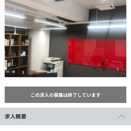
イベント・セミナー
paiza times
再チャレンジ結果一覧
リファレンス
インタビュー
note
就活成功ガイド
プラン
個人向けプラン
法人向けプラン
学校向けプラン
契約内容・クーポン
この求人の募集は終了しています
求人概要