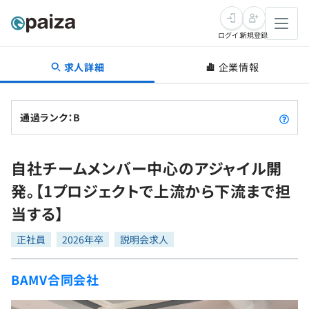
ログイン
新規登録
求人詳細
企業情報
転職・キャリア
未経験転職
求人検索
通過ランク：B
新卒就活
求人検索
インタビュー
自社チームメンバー中心のアジャイル開
学習
求人検索
インタビュー
転職成功ガイド
発。【1プロジェクトで上流から下流まで担
本選考
スキルチェック
講座一覧
当する】
転職成功ガイド
転職エージェント
ゲーム・マンガ
インターン
プログラミング言語
正社員
問題集
2026年卒
説明会求人
メディア
SQL
4択課題
BAMV合同会社
新卒エージェント
paizaとは？
Tech Team Journal
評価結果一覧
ナレッジ