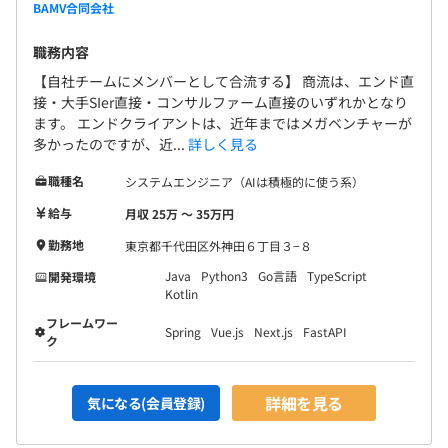
うな確率で起こり得ます。 もともと人月ビジネス構
BAMV合同会社
造下で有利な立場ではありませんから、崩壊による
昇給査定：年2回（7月、1月）
案件がリモートの場合、顧客のセキュリティが絡むため、
職務内容
マイナス影響もありません。 さらに、久々の≪技術
基本的に顧客側が用意します。MacかWindowsかは、顧客
の革新期≫と言う事になります。 【ぶっちゃけ、こ
【自社チームにメンバーとして合流する】 商流は、エンド直
側の都合によります。（ていうか、他のチームメンバーに
接・大手SIer直接・コンサルファーム直接のいずれかとなり
こ10年、あまり技術変わってない】 Docker等のコン
合わせるほうが楽）
ます。 エンドクライアントは、近年まではメガベンチャーが
テナ技術、それを前提にしたマイクロサービス寄り
弊社が貸与するマシンは基本的にありません。（リーダー
社会保険完備（健康保険・厚生年金加入・雇用保険・労災
多かったのですが、近...
詳しく見る
のアーキテクチャ、相性の良い技術（Go言語など）
以上はsurfaceを配布／メタバース関連市場・技術の調査
保険）
これらの普及。 フロントとバックの分離から、フロ
チームはヘッドマウントディスプレイ配布）
職種名
システムエンジニア（AIは積極的に使う系）
ント側での処理が増え、ReactやVueと言ったフロン
給与
月収 25万 〜 35万円
トサイドのフレームワークの普及。 いずれも2015年
勤務地
東京都千代田区外神田６丁目３−８
前後。 なんか新しい言われてますが、もう10年前
無期雇用
に流行ったものです。 これではさすがに差別化が効
アジャイル、スクラム、チケット駆動開発
Java
Python3
Go言語
TypeScript
開発環境
Kotlin
きません。 これからは、AIに絡んだ様々な変化が起
きてくることになりますが、このような市場の方
フレームワー
Spring
Vue.js
Next.js
FastAPI
ク
が、我々は有利を取りやすいです。 1年先、2年先す
6カ月（待遇の変更はありません）
ら読めない時代になっていますが、常にアンテナを
立て、我々の【専門分野】と【組織力】を正しく運
詳細を見る
気になる(会員登録)
用すれば、むしろ、いやだいぶチャンスかな...？