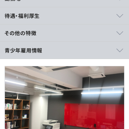
〇採用部署 【エンジニアリングセクション】
待遇・福利厚生
全体40名弱のなか、30名弱が在籍している部署で、全員
がシステムエンジニア職（プログラム書ける人）になりま
す。 平均年齢は33歳で、20歳～41歳の者が在籍してお
その他の特徴
り、世間一般で言う『中堅社員』に偏った構成になってい
ます。（社歴10年以降で勝負する想定だったので、ここま
■賃金形態：月給制（20hの固定残業代含む）
青少年雇用情報
で上の世代は採用しなかった）プロフェッショナルとして
■賃金の決定方法：当社規定により決定
の専門性・プライドを重んじる傾向が強く、ゆるいとこは
■月給：23万円
緩いですが、チャラくはないです。
■月給内訳
・基本給：198,900円
〇アジャイルチームによる顧客満足の提供を重視する技術
・固定残業代：20時間分、31,100円（超過分は別途支
過去３年間の新卒採用者数・離職者数
セクションです。
給）
前年度 採用者数1人 離職者数0人
アジャイルソフトウェア開発宣言とその原則を価値観の軸
2年度前 採用者数2人 離職者数0人
とし、全員がアジャイルチームのメンバーとして適切なス
3年度前 採用者数0人 離職者数0人
キル・マインドを所持する事を育成方針としています。ア
過去３年間の新卒採用者数の男女別人数
ジャイル開発の新規導入に対しても、果敢にチャレンジ
前年度 男性0人 女性1人
し、お客様と共に価値向上を目指します。
（※
想定年収
は年収提示額を保証するものではありません）
2年度前 男性1人 女性1人