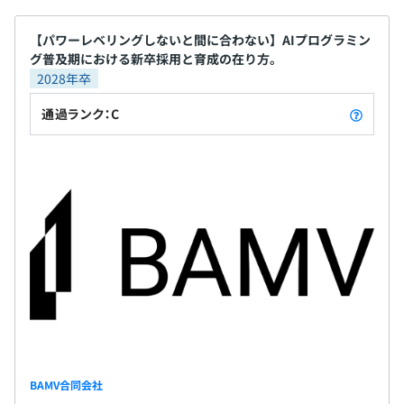
【パワーレベリングしないと間に合わない】AIプログラミン
Docker、Kubernetes、Amazon ECS、Google
グ普及期における新卒採用と育成の在り方。
Kubernetes Engine、Amazon Elastic Kubernetes
2028年卒
Service、Amazon CloudWatch
通過ランク：C
BigQuery、Elasticsearch
開発方法はプロジェクトごとに選択しており、特にウォー
ターフォールを避ける意思はありませんが、なんだかんだ
BAMV合同会社
でアジャイルのプラクティスが選択されるプロジェクトで