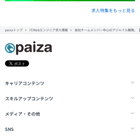
求人特集をもっと見る
paizaトップ
IT/Webエンジニア求人情報
自社チームメンバー中心のアジャイル開発。【
技術的な守備範囲は、先進的なWebシステムのバックエ
ンドとフロントエンドあたりがメインです。
Java（Spring）がスキルのベースにある人がほとんどで
すが、仕事の上では便利ならば何でもOKと言うスタンス
で、行って勝負でGoとかKotlinとかやっている感じです。
担当する仕事も新規のプロジェクトが多い為、新しい技術
キャリアコンテンツ
であったり未経験な要素に関しても、プロのエンジニアな
んだから調べりゃいいだろ。的な雰囲気で対応してしまう
転職・キャリア
未経験転職
新卒就活
スキルアップコンテンツ
感じです。
学習
スキルチェック
マンガ・ゲーム
メディア・その他
会社としてアジャイルソフトウェア開発を志向しており、
多くの他の企業様とは要求されるマインドセットが異なり
Tech Team Journal
paiza times
note
SNS
ます。また、システム設計能力と技術的守備範囲の広さを
重視する傾向があります。