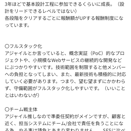
3年ほどで基本設計工程に参加できるくらいに成長。（設
計をリードできるレベルではない）
各段階をクリアするごとに報酬額がUPする報酬制度にな
っています。
〇フルスタック化
アジャイルとか言っていると、概念実証（PoC）的なプロ
ジェクトや、小規模なWebサービスの継続的な開発など
にぶつかりやすいです。技術範囲を制限すると他メンバー
への負担となってしまい、また、最新技術も積極的に対応
していく必要があります。つまり、望む望まずにかかわら
ず、守備範囲がフルスタック化しやすいです。（いいこと
とはいわないが）
〇チーム戦主体
アジャイル推しなので準委任契約がメインですが、顧客と
近く、担当システムにチーム/会社で責任を負うことにな
る為、やる事は請負とあまり変わりません。 SESに比べ