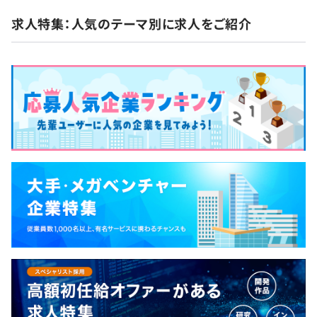
戦力化されたのちは、下記のチームミッション遂行に対し
求人特集：人気のテーマ別に求人をご紹介
てのチーム内での貢献・リーダーの支援などが評価されま
す。
【リーダー】
チームのリーダーをやる事になれば、リーダーです。リー
ダーの育成もビジネス上の重要な要素となりますので、育
成段階の者も含まれます。（段階はある）
チームごとに、個別のミッションが設定されます。（クラ
イアントやシチュエーションによって目的が異なる）これ
らの達成度合いに対して評価が行われます。
メンバーは、リーダーを支援する義務を持ち、リーダーは
メンバーを評価する権限を持ちます。
【テックリード】
技術面におけるリード役として、上記のリーダーを支援
し、メンバー全体の生産性や成果物の品質の向上に対して
責任を持ちます。