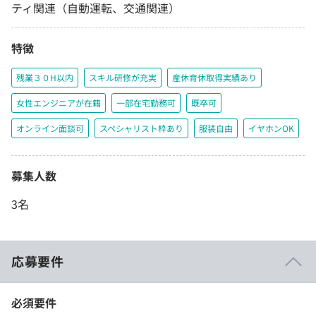
ティ関連（自動運転、交通関連）
特徴
残業３０H以内
スキル研修が充実
産休育休取得実績あり
女性エンジニアが在籍
一部在宅勤務可
既卒可
オンライン面談可
スペシャリスト枠あり
服装自由
イヤホンOK
募集人数
3名
応募要件
必須要件