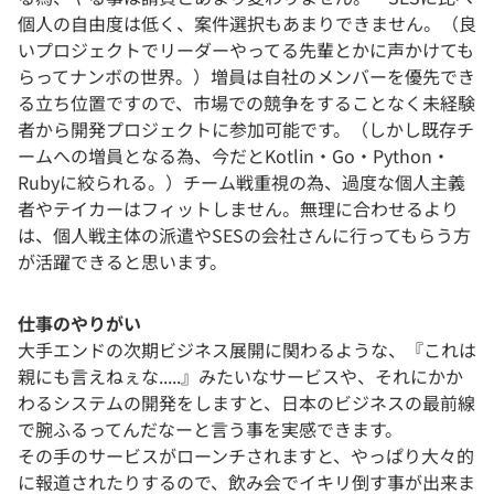
個人の自由度は低く、案件選択もあまりできません。（良
いプロジェクトでリーダーやってる先輩とかに声かけても
らってナンボの世界。）増員は自社のメンバーを優先でき
る立ち位置ですので、市場での競争をすることなく未経験
者から開発プロジェクトに参加可能です。（しかし既存チ
ームへの増員となる為、今だとKotlin・Go・Python・
Rubyに絞られる。）チーム戦重視の為、過度な個人主義
者やテイカーはフィットしません。無理に合わせるより
は、個人戦主体の派遣やSESの会社さんに行ってもらう方
が活躍できると思います。
仕事のやりがい
大手エンドの次期ビジネス展開に関わるような、『これは
親にも言えねぇな.....』みたいなサービスや、それにかか
わるシステムの開発をしますと、日本のビジネスの最前線
で腕ふるってんだなーと言う事を実感できます。
その手のサービスがローンチされますと、やっぱり大々的
に報道されたりするので、飲み会でイキリ倒す事が出来ま