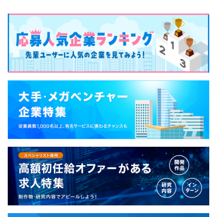
業務に就くことが求められるため、密なコミュニケーショ
ンを重視し、スモールチームで開発することを徹底してい
ます。
ユーザー様に、より面白いコンテンツを提供するため、ス
ピード感とクオリティの両方を維持しつつ、新人であって
も積極的な意見を求め、若いうちから挑戦できる環境を用
意。その上で同じチーム内で先輩社員がマンツーマンでフ
ォローをしてくれる「ブラザー制度」を用意するなど、し
っかりとしたサポート体制の上でパフォーマンスが出せる
ようにしています。