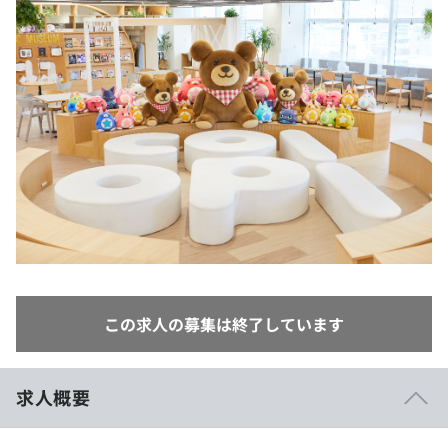
イベント・セミナー
paiza times
再チャレンジ結果一覧
リファレンス
インタビュー
note
就活成功ガイド
プラン
個人向けプラン
法人向けプラン
学校向けプラン
契約内容・クーポン
この求人の募集は終了しています
求人概要