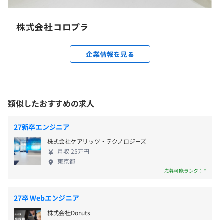
り、サーバーサイド・インフラの技術力についても他社を
・従業員に対する受動喫煙対策：あり
圧倒する実力を持っています。
交通費全額支給
屋内原則禁煙（喫煙室あり）
※当社ルールに沿って支給いたします
株式会社コロプラ
※遠方の方には交通費のほか、宿泊費も全額支給いたしま
前年度の月平均所定外労働時間の実績
す
企業情報を見る
15.3時間
インターンのためありません
都営大江戸線「六本木駅」8番出口より直結
東京メトロ日比谷線「六本木駅」4a出口側から地下通路
を経由し、8番出口より直結
期間限定のためなし
東京メトロ千代田線「乃木坂駅」3番出口より徒歩約3分
類似したおすすめの求人
プロジェクトごとに選択、アジャイル、チケット駆動開
東京メトロ南北線「六本木一丁目駅」1番出口より徒歩約
発、コーディング規約あり
10分
27新卒エンジニア
株式会社ケアリッツ・テクノロジーズ
インターンのためありません
月収 25万円
東京都
応募可能ランク：F
雇用関係なし
27卒 Webエンジニア
BigQuery
株式会社Donuts