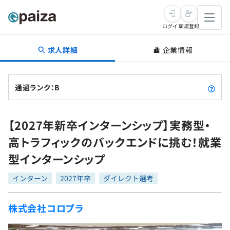
ログイン
新規登録
求人詳細
企業情報
転職・キャリア
未経験転職
求人検索
通過ランク：B
新卒就活
求人検索
インタビュー
【2027年新卒インターンシップ】実務型・
学習
求人検索
インタビュー
転職成功ガイド
高トラフィックのバックエンドに挑む！就業
本選考
スキルチェック
講座一覧
型インターンシップ
転職成功ガイド
転職エージェント
ゲーム・マンガ
インターン
プログラミング言語
インターン
問題集
2027年卒
ダイレクト選考
メディア
SQL
4択課題
株式会社コロプラ
新卒エージェント
paizaとは？
Tech Team Journal
評価結果一覧
ナレッジ