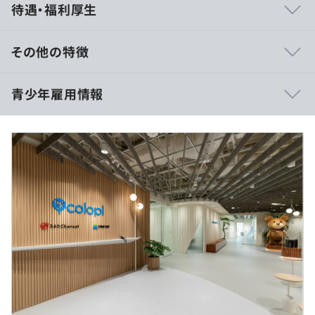
待遇・福利厚生
身もエンジニア出身です。
ゆえに、ものづくりの考えが浸透しており、どのように
すればよりよいコンテンツが作ることができ、ユーザーに
その他の特徴
喜んでもらえるかを考える社風になっています。
時給2,500円
青少年雇用情報
■競争の激しいゲーム業界の中で、クオリティとスピード
を担保するため、内製開発を徹底し、効率化と無駄の排除
を徹底する一方で、コミュニケーションを最重要視してい
るため、社内には多くのミーティングスペースが存在しま
10:30～19:30（休憩1時間含む）
す。
過去３年間の新卒採用者数・離職者数
※応相談
休憩時間：60分
前年度 採用者数20人 離職者数0人
■自分の業務領域に制限を設けず、職種の垣根を超えて幅
平均残業時間：基本残業はありません
広い範囲に携わるクリエイターが殆どです。
エンジニア・デザイナーといった職種に関係なく、企画
からゲーム開発に携わることから、本当のものづくりに基
研修の有無及び内容
づいた考え方が定着しています。
期間限定のためなし
新卒研修／新卒フォローアップ研修／キャリア研修
メンター制度の有無
■Unityの技術・経験においては業界トップクラスであ
受動喫煙防止措置に関する事項
あり