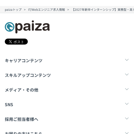
paizaトップ
IT/Webエンジニア求人情報
【2027年新卒インターンシップ】実務型・
キャリアコンテンツ
転職・キャリア
未経験転職
新卒就活
スキルアップコンテンツ
学習
スキルチェック
マンガ・ゲーム
メディア・その他
Tech Team Journal
paiza times
note
SNS
X
Facebook
採用ご担当者様へ
採用・教育をお考えの企業様へ
中途求人掲載はこちら
お困りの方はこちら