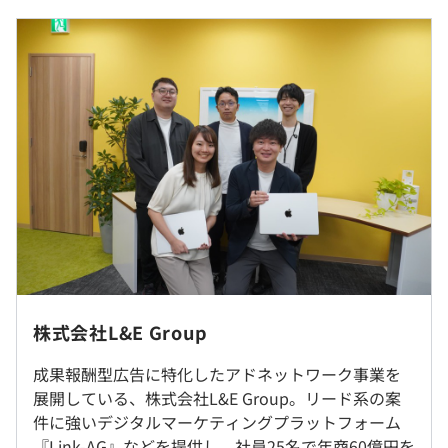
■月給：34万円〜（固定残業代を含む）
■基本給：約252,000円～
■固定残業代：45時間分、87,300円（超過分は別途支
過去３年間の新卒採用者数・離職者数
給）
『Link-AG』
前年度 採用者数3人 離職者数0人
2年度前 採用者数9人 離職者数1人
3年度前 採用者数4人 離職者数1人
定期的な1on1
（※
想定年収
は年収提示額を保証するものではありません）
書籍購入補助
資格取得補助
研修の有無及び内容
外部勉強会参加
・企業用開発研修プログラム導入予定
就業場所の変更範囲
定期的な社内勉強会実施
自己啓発支援の有無及びその内容
＜雇入時＞
9：30～18：00
雇入時：東京本社
・セミナー参加自由（会費：会社経費）
休憩時間：休憩60分
株式会社L&E Group
＜変更範囲＞
・自己学習用書籍・ツール購入補助（会社経費）
平均残業時間：平均20時間／月
雇入時：東京本社
・資格取得代補助（会社経費）
成果報酬型広告に特化したアドネットワーク事業を
相談の上、ご希望のマシンを支給いたします。
変更範囲：東京本社もしくは本郷サテライトオフィス
メンター制度の有無
展開している、株式会社L&E Group。リード系の案
あり
件に強いデジタルマーケティングプラットフォーム
＜年間休日120日以上＞
受動喫煙防止措置に関する事項
『Link-AG』などを提供し、社員25名で年商60億円を