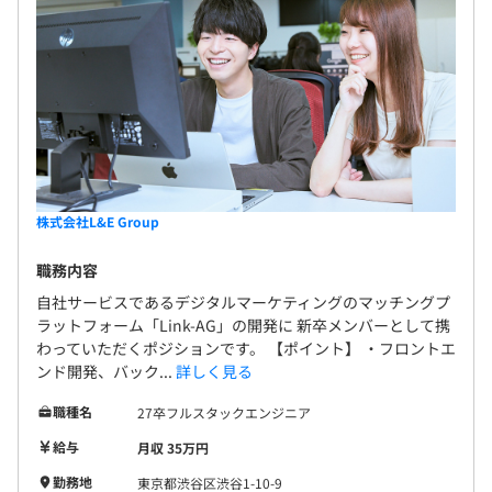
株式会社L&E Group
職務内容
自社サービスであるデジタルマーケティングのマッチングプ
ラットフォーム「Link-AG」の開発に 新卒メンバーとして携
わっていただくポジションです。 【ポイント】 ・フロントエ
ンド開発、バック...
詳しく見る
職種名
27卒フルスタックエンジニア
給与
月収 35万円
勤務地
東京都渋谷区渋谷1-10-9