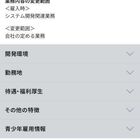
業務内容の変更範囲
＜雇入時＞
システム開発関連業務
＜変更範囲＞
会社の定める業務
開発環境
勤務地
・社員全体の数が少数精鋭で運営されているため、経営陣
待遇・福利厚生
とのコミュニケーションが取りやすい環境です。
・各メンバーの意見がすぐに反映されやすく、スピード感
を持って仕事ができます。
その他の特徴
・レビューを丁寧に実施するため、安心してチャレンジす
ることができます。
＜月給制の場合＞
青少年雇用情報
・チームのフォロー体制が万全なので、素早くキャッチア
■賃金形態：月給制
ップでき、適切なタスク量を保つことができます。
■賃金の決定方法：当社規定により決定