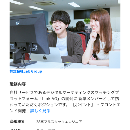
長時間労働と成果はイコールではないという風土が
監視：Mackerel, AWS Container Insights
根付いており、業務効率化のため、さまざまな取り
ツール：GitHub, Backlog, G Suite
組みをおこなっているからです。 取り組みの一つ
コミュニケーションツール：Slack, Chatwork,
に、身の回りのささいなことからビジネス寄りの提
各種社会保険完備
GoogleMeet
案まで、社員がチャットワークで改善策を提案でき
CI：CircleCI, GitHub Actions, AWS CodePipeline
る「改善提案活動」があります。ボドムアップでみん
その他：Docker, Fluentd, Datadog, BugSnagなど
なで会社を作って行こうというカルチャーが根付い
★WEB管理画面部分をRuby on Rails、広告配信・トラッ
ています。 ◆L&E Group未来をつくるのはあなたで
無期雇用
キング部分をGoで扱っています。
す！ 成果報酬型広告事業で順調な拡大が見込めるほ
★GPT-4を本格導入しています。
か、広告主・メディア運営者向けのさらに踏み込ん
だ新規事業を構想している弊社。他社の先を行くサ
株式会社L&E Group
ービスをスピーディーに構築するため、ともに、悩
試用期間あり：6カ月
職務内容
み、挑み、悲しみ、喜びを分かち合いながら歴史を
※条件変動なし
つくっていく仲間を募集しています。 急成長中のテ
自社サービスであるデジタルマーケティングのマッチングプ
ラットフォーム「Link-AG」の開発に 新卒メンバーとして携
ックベンチャーで事業拡大・新規立ち上げフェーズ
わっていただくポジションです。 【ポイント】 ・フロントエ
を経験したいという方は大歓迎。 たくさんのご応募
ンド開発...
詳しく見る
お待ちしています。
職種名
28卒フルスタックエンジニア