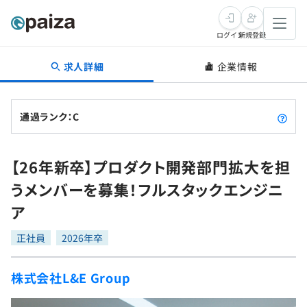
ログイン
新規登録
求人詳細
企業情報
転職・キャリア
未経験転職
求人検索
通過ランク：C
新卒就活
求人検索
インタビュー
【26年新卒】プロダクト開発部門拡大を担
学習
求人検索
インタビュー
転職成功ガイド
うメンバーを募集！フルスタックエンジニ
本選考
スキルチェック
講座一覧
ア
転職成功ガイド
転職エージェント
ゲーム・マンガ
インターン
プログラミング言語
正社員
問題集
2026年卒
メディア
SQL
4択課題
株式会社L&E Group
新卒エージェント
paizaとは？
Tech Team Journal
評価結果一覧
ナレッジ