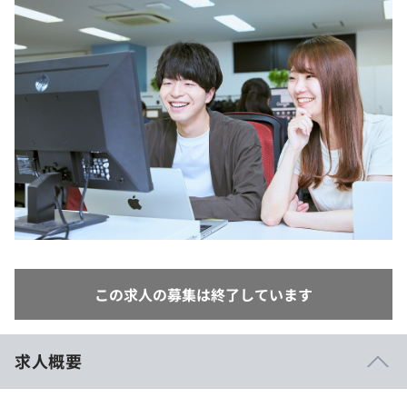
イベント・セミナー
paiza times
再チャレンジ結果一覧
リファレンス
インタビュー
note
就活成功ガイド
プラン
個人向けプラン
法人向けプラン
学校向けプラン
契約内容・クーポン
この求人の募集は終了しています
求人概要