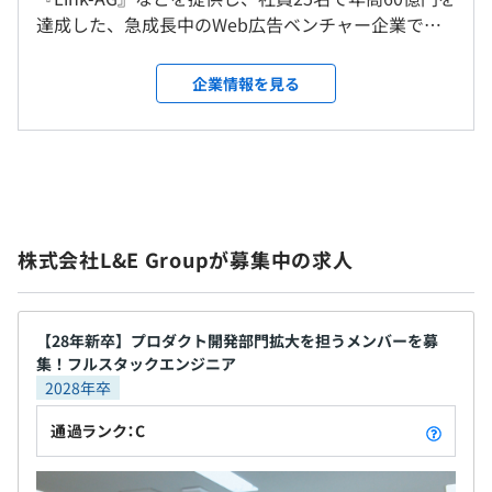
・完全週休2日制（土日）、祝日
・従業員に対する受動喫煙対策：あり
達成した、急成長中のWeb広告ベンチャー企業で
アジャイル
・有給休暇（入社半年経過後10日付与）
対策内容：敷地内禁煙
す。 そんな弊社は2024年現在、社員も50名以上に増
前年度の有給休暇の平均取得日数
・夏季休暇
加し、数年後の上場も視野に入れて事業拡大中。こ
企業情報を見る
・年末年始休暇
れまで蓄積したデジタルアセットを活かし、AIも取
10.0日
・慶弔休暇
り入れながら新規事業立上げも積極的に行っていき
・独自の休暇制度あり（家族孝行休暇・リフレッシュ休
ます。 ◆シンプルな仕組みを提供しています 日本に
JR「渋谷駅」より徒歩5分
暇・生理休暇etc…）
インターネット広告が持ち込まれたといわれる1996
年から、28年がたちました。その間、インターネッ
ト広告は仲介業者が何層にも渡って存在し、広告の
【使用している主な技術・サービス】
株式会社L&E Groupが募集中の求人
供給先である広告主から、需要者であるメディアに
OS：Linux
・交通費支給（月3万円まで）
渡るまでに、多くの価値が毀損してしまっていまし
開発言語：Ruby(Ruby on Rails), Go, TypeScript, React
・住宅手当（3駅以内3万円）※一部条件有
た。わたしたちは、そんな非効率な業界に強く問題
テスト：RSpec
・昼食代補助
意識を持ち、「よりシンプルでより合理的なインタ
【28年新卒】プロダクト開発部門拡大を担うメンバーを募
DB：MySQL
集！フルスタックエンジニア
・朝食代補助
ーネット広告の流通」をつくることで躍進してきま
インフラ：AWS
2028年卒
した。 ◆業務効率化への取り組み 広告系というと長
ECS on Fargate, EC2, RDS, Aurora, S3,
時間労働が常態化しているイメージがありますが、
ElastiCache(Redis), DynamoDB, CodePipeline, CDK,
通過ランク：C
弊社の残業時間は月平均20～30時間と、ワークライ
CloudWatch, SES, Global Accelerator, Lambda, Security
フバランスを保ちながら働ける環境となっています。
昇給査定：年2回（1月・7月）
Hub, GuardDutyなど)