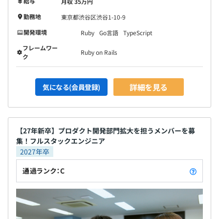
給与
月収 35万円
勤務地
東京都渋谷区渋谷1-10-9
取締役兼CTO
開発環境
Ruby
Go言語
TypeScript
フレームワー
Ruby on Rails
ク
詳細を見る
気になる(会員登録)
【27年新卒】プロダクト開発部門拡大を担うメンバーを募
集！フルスタックエンジニア
2027年卒
通過ランク：C