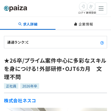
ログイン
新規登録
求人詳細
企業情報
転職・キャリア
未経験転職
求人検索
通過ランク：C
新卒就活
求人検索
インタビュー
★26卒/プライム案件中心に多彩なスキル
学習
求人検索
インタビュー
転職成功ガイド
を身につける！外部研修・OJT6カ月 文
本選考
スキルチェック
講座一覧
理不問
転職成功ガイド
転職エージェント
ゲーム・マンガ
インターン
プログラミング言語
正社員
問題集
2026年卒
メディア
SQL
4択課題
株式会社ネスコ
新卒エージェント
paizaとは？
Tech Team Journal
評価結果一覧
ナレッジ