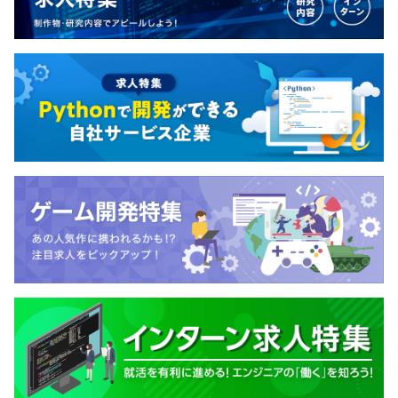
動。
毎月支給致します。
経験に応じて 10,000円~50,000円
【3カ月超上級コース】
◎経験者が7割
「技術力・人間力、ともに高いメンバーと切磋琢磨した
い」「研修から誰よりも成長したい」という方におすすめ
評価賞与（評価により変動、年2回支給）
です。
基本賞与（基本給の1.8カ月※業績により変動）を12分
し、毎月支給いたします。
《研修内容》
■Javaの各機能を用いた開発作業
■フレームワーク（Spring Framework）を用いて、現場
により近い開発作業 など
昇給および昇格査定：年1回（4月）
自己啓発支援の有無及びその内容
・定期的な自己啓発の研修の開催
・取得した資格に応じて一時金を支給（支給額30,000円
～300,000円）
社会保険（健康保険・厚生年金・企業年金基金加入) ・雇
用保険・労災保険
▼支給対象資格の例▼
・情報処理技術者試験