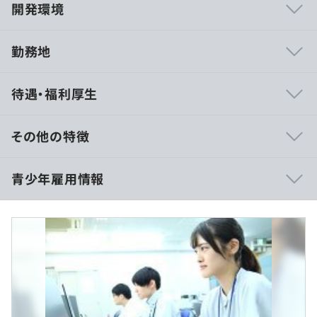
開発環境
勤務地
・会計システム
待遇・福利厚生
・融資業務管理システム
・保証業務システム
・与信管理システム
その他の特徴
・債権回収システム
・代理店請求システム
・専門学校卒、高専専攻科卒
青少年雇用情報
・受発注システム
月給 259,875円
・配送計画システム
内訳
・調達物流管理システム
基本給182,500円、固定残業代50,000円、賞与分27,375円
・自動車ディーラー販売／サービス管理システム
・大学卒
・アパレル販売管理システム
月給 268,500円
過去３年間の新卒採用者数・離職者数
内訳
前年度 採用者数7人 離職者数0人
基本給190,000円、固定残業代50,000円、賞与分28,500円
2年度前 採用者数8人 離職者数0人
3年度前 採用者数6人 離職者数0人
・大学院修士課程卒