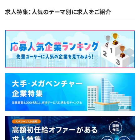
休憩時間：11：45〜12：45（60分）
ション開発をコアビジネスとしながら、小規模開発
《研修内容》
平均残業時間：平均10時間/月
・JR山手線「神田駅」南口より徒歩8分
求人特集：人気のテーマ別に求人をご紹介
から、クラウドの活用やSaas製品などのソリューシ
■Windowsの画面上で動作するコンソールアプリケーシ
・JR総武線「馬喰町駅」2番出口より徒歩5分
ネスコグループ150名
ョンの活用も含めた大規模開発まで多種多様。お客
ョンの個人開発
・日比谷線「小伝馬町駅」2番出口より徒歩5分
うち、エンジニア120名で構成されています。
様の業務を理解し、ご要望を的確にとらえ、最適な
■Web上で動作するWebアプリケーションのチーム開発
・都営新宿線「馬喰横山駅」より徒歩7分
システム構築をおこなう中で、多彩な経験やスキル
の実施 など
・完全週休2日制
を身につけることができます。 ◆intra-mart NTT
・年末年始休暇
DATA intra-martが得意とするローコード開発を手が
【3カ月上級コース】
・有給休暇
けています。レガシーなワークフローシステムからの
◎経験者が5割
・慶弔休暇
マイグレーションや新規ワークフローの構築を、お
ソースコードの正確性を重視し、技術向上を目指します。
・GW休暇
客様の要求に合わせて迅速に実現。構築後の運用保
最終チーム開発以外は個人での練習・演習課題が主となり
・夏期休暇
守までを含むワンストップサービスを提供していま
ますが、場合により協力して講義を進めていただきます。
平均3名〜20名での開発チーム体制です。
す。技術職の新人研修のカリキュラムにはintra-mart
の学習を取り入れ、認定資格の取得にも注力してい
《研修内容》
ます。
■Windowsの画面上で動作するコンソールアプリケーシ
・残業代
ョンの個人開発
・交通費支給
■Web上で動作するWebアプリケーションのチーム開発
・役職手当
の実施 など
・出張手当
※学習できる技術は初級コースと変わらず、各所日数が変
・特別技術手当 ※実践経験(プログラミング)等により、