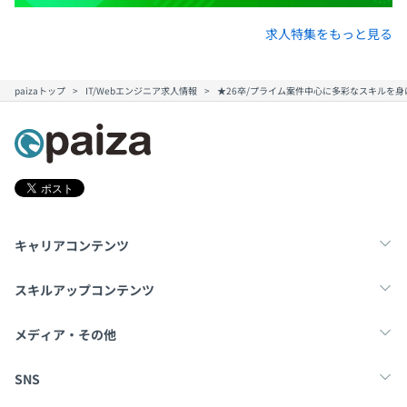
（基本情報技術者、応用情報技術者、システム監査技術
求人特集をもっと見る
者、ネットワークスペシャリスト等）
無期雇用
・日商簿記検定1級、日商簿記検定2級
・オラクル認定資格制度（データベース管理者、Java認
paizaトップ
IT/Webエンジニア求人情報
★26卒/プライム案件中心に多彩なスキルを身
定資格）
メンター制度の有無
3カ月（待遇の変更はありません）
あり
キャリアコンサルティング制度の有無及びその内容
なし
社内検定等の制度の有無及びその内容
キャリアコンテンツ
業界団体が実施する資格制度
転職・キャリア
未経験転職
新卒就活
スキルアップコンテンツ
学習
スキルチェック
マンガ・ゲーム
メディア・その他
前年度の月平均所定外労働時間の実績
10.0時間
Tech Team Journal
paiza times
note
SNS
前年度の有給休暇の平均取得日数