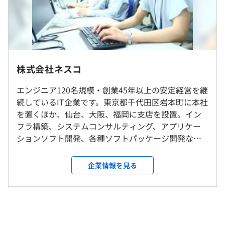
相談の上、ご希望のマシンを支給いたします。
過去３年間の新卒採用者数の男女別人数
月給 285,750円
前年度 男性4人 女性3人
内訳
2年度前 男性5人 女性3人
基本給205,000円、固定残業代50,000円、賞与分30,750円
岩本町本社、自宅、都内および近郊のお客様先、仙台支店
3年度前 男性4人 女性2人
（ただし、本社勤務を数年間経験後）での勤務となりま
平均勤続年数
す。
15.0年
株式会社ネスコ
固定残業代の金額：50,000円／月 25時間分
エンジニア120名規模・創業45年以上の安定経営を継
就業場所の変更範囲
超過分は別途支給します。
【開発環境】
続しているIT企業です。東京都千代田区岩本町に本社
＜雇入時＞
■Web開発
研修の有無及び内容
を置くほか、仙台、大阪、福岡に支店を設置。イン
東京本社、および自宅、研修会場
・サーバ：AWS
フラ構築、システムコンサルティング、アプリケー
＜変更範囲＞
ひとりひとりのレベル・スキルに合わせた研修をご用意し
・OS：Linux
ションソフト開発、各種ソフトパッケージ開発など
会社の定める場所（テレワークを行う場所を含む）
ています！
・言語：JavaScript
を展開しています ◆自社開発 「ITトレンド年間ラン
キング2015」にて暗号化部門で第1位を獲得したファ
【3カ月初級コース】
企業情報を見る
受動喫煙防止措置に関する事項
（※
想定年収
は年収提示額を保証するものではありません）
イル暗号化ソフト『DataClasys』など、独自性の高
◎未経験者が8割
従業員に対する受動喫煙対策：あり
い自社商品の開発をおこなっています。中小規模の会
技術力よりも、ビジネスマナー・挨拶・報連相・チームビ
敷地内禁煙（喫煙場所あり）
半期ごとの目標設定と人事考課による評価をおこないま
社が対象です。自治体や製造業を中心に導入実績を伸
ルディング・文章力など、基本的な社会人スキル向上を目
す。
ばしています。 ◆受託開発（主力事業） 顧客は東証
指します。
9：00〜18：00 現場に応じる
など一部上場の大手企業が中心です。業務アプリケー