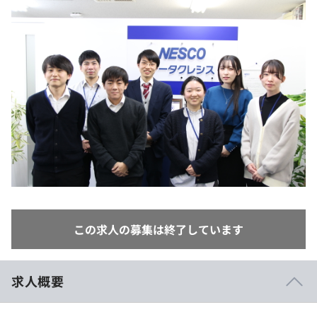
イベント・セミナー
paiza times
再チャレンジ結果一覧
リファレンス
インタビュー
note
就活成功ガイド
プラン
個人向けプラン
法人向けプラン
学校向けプラン
契約内容・クーポン
この求人の募集は終了しています
求人概要