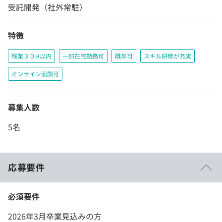
受託開発（社外常駐）
特徴
残業３０H以内
一部在宅勤務可
既卒可
スキル研修が充実
オンライン面談可
募集人数
5名
応募要件
必須要件
2026年3月卒業見込みの方