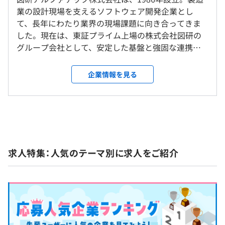
研修の有無及び内容
会社の定める事業所
と）に挑戦できます。自分の成長が会社の成長にもつなが
額は2025年度の金額。
業の設計現場を支えるソフトウェア開発企業とし
入社研修、ビジネスパーソン研修、CAD研修、若手社員研
るので、モチベーションも高まります。
て、長年にわたり業界の現場課題に向き合ってきま
修、開発研修
受動喫煙防止措置に関する事項
した。現在は、東証プライム上場の株式会社図研の
メンター制度の有無
屋内禁煙（屋外に喫煙場所あり）
グループ会社として、安定した基盤と強固な連携体
あり
制のもと、さらなる成長を目指しています。 ■事業
概要 当社では、製造業における設計・制御・生産の
35年以上の歴史があり、重電、重機、プラントメーカー
（※
想定年収
は年収提示額を保証するものではありません）
企業情報を見る
現場に向けた業務効率化アプリケーションを自社開
など、国内の大手企業をはじめ、幅広い顧客層に導入いた
発・提供しています。主力製品である設計支援ソフト
だいています。
大阪メトロ 御堂筋線 西中島南方駅 徒歩２分
前年度の月平均所定外労働時間の実績
『ACAD-DENKI』や、2D／3D統合型
おかげさまで、『ACAD-DENKI』は、.dwgの電気・制御
阪急電車 京都線 南方駅 徒歩３分
9：00～18：00
CAD『BricsCAD』のカスタマイズを中心に、操作
設計用CADでシェアNo.1を誇っています。日本の製造業で
7.1時間
休憩時間：12:00〜13:00（60分）
性・データ連携性・拡張性に優れた製品群を展開。
はまだまだアナログな作業（印刷した図面による作業）を
前年度の有給休暇の平均取得日数
平均残業時間：平均7時間10分（2023年度実績）
お客様が長年蓄積してきた設計資産を活かしなが
おこなっている現場は多く、そのような現場へお伺いし、
13.7日
求人特集：人気のテーマ別に求人をご紹介
ら、新しい業務フローを実現するためのコンサルテ
生産性向上のお手伝いをさせていただく事を使命感として
前事業年度の育児休業取得者数／出産者数
ィング型の提案も行っています。 ■取り組む社会課
事業に取り組んでいます。
男性1人/1人
題 国内の製造業では、未だに紙図面や手作業を前提
女性0人/0人
年間休日126日 ※2025年度予定
とした業務プロセスが多く残っており、ITによる業務
また電気制御分野に限定せず、新分野の土木・建築業へ向
役員及び管理的地位にある者に占める女性の割合
・完全週休2日制（土・日）
効率化の余地が大きく存在しています。私たちは、こ
けて、コスト見直しの観点から安価に導入可能な2D/3D統
役員0.0%
・祝日
うした現場の「働き方」を変えることをミッション
合CAD『BricsCAD』を提案し、導入による多様な用途拡