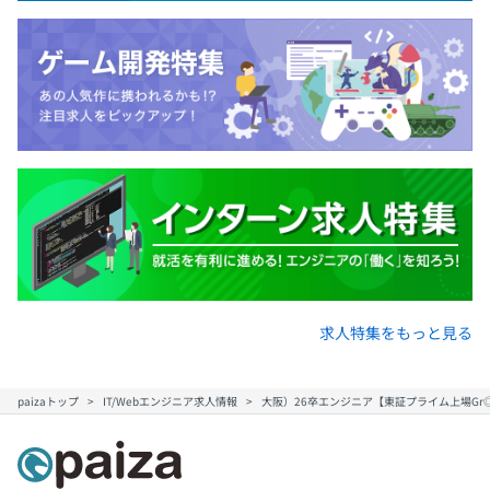
に挑戦できます。 自社製品開発・受託開発の両軸か
◎導入ユーザー数2000社以上・累計出荷本数2万ライセン
ら、製造業の働き方を支えるパートナーとして、こ
ス以上でシェアNo.1を獲得しています。
れからの現場を変えていく。 それが、私たち図研ア
無期雇用
ルファテックの目指す姿です。
■『BricsCAD』
当社はBricsCADのパートナー代理店として、販売、ロー
カライズ、日本語 でのお客様サポート、カスタマイズ開
発を実施しています。2D-3D-BIMすべての設計に拡張でき
3カ月（待遇の変更はありません）
ることが最大の特徴の1つです。
◎.dwg互換CADであるBricsCADは互換性と汎用性が高
く、製造業から建設業まで幅広い業種の企業様10,000社
以上に導入されています。
■『Alfa tool』
求人特集をもっと見る
複数図面の検索や図面比較など、設計プロセスをサポート
する便利なツールです。
paizaトップ
IT/Webエンジニア求人情報
大阪）26卒エンジニア【東証プライム上場Gr