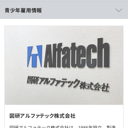
製造業の設計現場ではまだまだ.dwgの資産（CADデー
■高専本科卒
青少年雇用情報
タ）を生かしきれていない・盤業界のIT化は他の製造業よ
月給：約237,210円
りも20年遅れていると言われている
・基本給：192,000円
▼
・固定残業代：30時間分、45,210円（超過分は別途支
当社：お客様のお話を聞き、ソリューションを提案するこ
給）
とで社会貢献しています。エンジニアとして、お客様の課
過去３年間の新卒採用者数・離職者数
題を自らの手で解決に導くことができます。
■高専専攻科／四大卒
前年度 採用者数1人 離職者数0人
月給：247,100円
2年度前 採用者数1人 離職者数0人
CADをつくっている会社で汎用CADも電気CADもどちらも
・基本給：200,000円
3年度前 採用者数0人 離職者数0人
扱っている会社は少ない
・固定残業代：30時間分、47,100円（超過分は別途支
過去３年間の新卒採用者数の男女別人数
▼
給）
前年度 男性1人 女性0人
当社：電気業界だけではなく、建築業界等のさまざまなお
2年度前 男性1人 女性0人
客様と関われる楽しさがあり、幅広い業界に貢献できてい
■修士了
転勤はほんどなく、本人の希望を考慮して決定します。
3年度前 男性0人 女性0人
る実感や手応えを得られます。
月給：256,960円
平均勤続年数
・基本給：208,000円
8.6年
就業場所の変更範囲
建築業界に浸透しつつあるBIM（コンピューター上に現実
・固定残業代：30時間分、48,960円（超過分は別途支
＜雇入時＞
と同じ建物の立体モデルをつくれること）に対応している
給）
図研アルファテック株式会社
関西支社
▼
＜変更範囲＞
当社：当社が進出しきれていない、建築業界（新しいこ
※固定残業代は平均所定労働時間により毎年変動。上記金
図研アルファテック株式会社は、1986年設立。製造