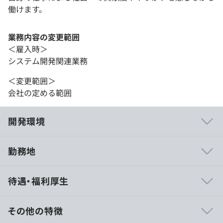
働けます。
業務内容の変更範囲
＜雇入時＞
システム開発関連業務
＜変更範囲＞
会社の定める範囲
開発環境
勤務地
.dwg設計におけるソリューション提案のプロ集団とし
待遇・福利厚生
て、主に3つのソリューションを展開しており、エンジニ
アとして他社ではできない貴重な経験を積んでいただけま
す。
その他の特徴