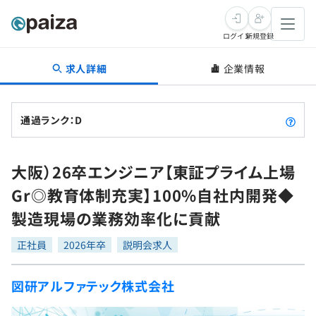
ログイン
新規登録
求人詳細
企業情報
転職・キャリア
未経験転職
求人検索
通過ランク：D
新卒就活
求人検索
インタビュー
大阪）26卒エンジニア【東証プライム上場
学習
求人検索
インタビュー
転職成功ガイド
Gr◎教育体制充実】100%自社内開発◆
本選考
スキルチェック
講座一覧
製造現場の業務効率化に貢献
転職成功ガイド
転職エージェント
ゲーム・マンガ
インターン
プログラミング言語
正社員
問題集
2026年卒
説明会求人
メディア
SQL
4択課題
図研アルファテック株式会社
新卒エージェント
paizaとは？
Tech Team Journal
評価結果一覧
ナレッジ