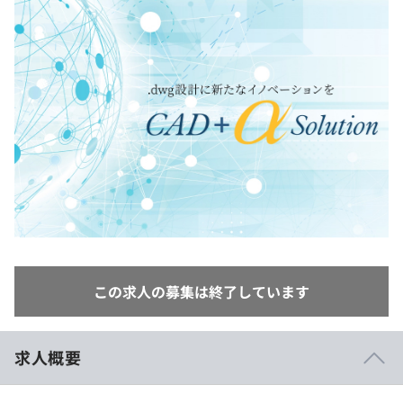
イベント・セミナー
paiza times
再チャレンジ結果一覧
リファレンス
インタビュー
note
就活成功ガイド
プラン
個人向けプラン
法人向けプラン
学校向けプラン
契約内容・クーポン
この求人の募集は終了しています
求人概要