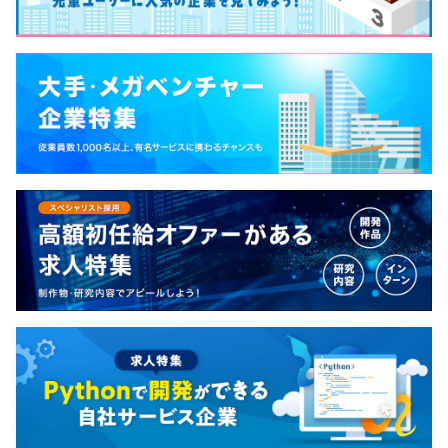
管理職0.0%
・年末年始休暇
に、ソフトウェアと業務ノウハウの両面から支援。
長を進めるなど、その提案は多くのお客様から高い評価を
・特別（慶弔）休暇
設計・製造の現場に根ざした価値提供を通じて、日
いただいています。日本の製造業は世界と渡り合える産業
・夏季休暇
本のものづくりを技術で支える“縁の下の力持ち”を
であり、まだまだ生産性を向上させることで飛躍的に成長
・年末年始休暇
目指しています。 ■プロダクトの特長 自社製品は、
できる産業です。そのモノづくり日本の下支えをしていく
・有給休暇
単なる設計ツールにとどまらず、業務効率の最適
企業として、多くのお客様へ新しい価値を提供していきま
化・設計品質の安定化・属人業務の解消など、幅広
す。
い現場課題に対応可能なソリューションプラットフ
ォームとしての役割を担っています。 特に自由度の
【自社製品】
通勤交通費（全額支給）
高いカスタマイズ性やデータ連携機能が強みであ
■『ACAD-DENKI』
り、日々の業務の中で使いやすさと成果を両立する
電気業界に関わる幅広い業種のお客様にご利用頂き、設計
ことができるプロダクトです。 ■開発のやりがい 扱
業務のみならず製造支援に至るまで、お客様のニーズにお
う製品は「CADソフト」とカテゴライズされます
応えできる電気・制御設計用CADシステムです。
が、実際にはUI/UX設計、描画処理、座標変換、パフ
重電5社（三菱電機、日立、東芝、富士電機、明電舎）等
昇給査定：年1回（4月）
ォーマンスチューニング、エンジニアリング業務の
をはじめとする、
自動化、データ構造最適化など、幅広い技術領域が
・盤をメインでつくっている『盤メーカー』
関わります。 ユーザーの操作に対して即座に反応す
・装置につく盤を設計する『セットメーカー』の電気設計
るストレスのない操作感や、現場視点に立った画面
部門
社会保険完備（健康保険・厚生年金加入・雇用保険・労災
設計・拡張設計が求められ、視覚的インタラクショ
・中・大規模の工場を持つ企業の『生産設備保守の部署』
保険）
ンと業務生産性の両立という、やりがいのある課題
に利用されています。