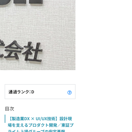
通過ランク：D
目次
【製造業DX × UI/UX技術】設計現
場を支えるプロダクト開発／東証プ
ライム上場グループの安定基盤