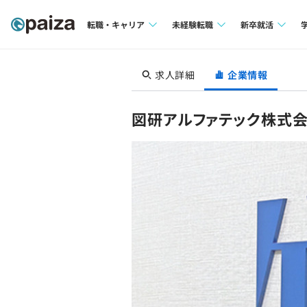
転職・キャリア
未経験転職
新卒就活
求人検索
求人検索
求人検索
求人詳細
企業情報
本選考
インタビュー
インタビュー
インターン
図研アルファテック株式
転職成功ガイド
転職成功ガイド
新卒エージェ
転職エージェント
イベント・セ
インタビュー
就活成功ガイ