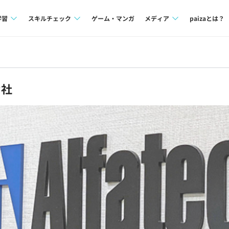
学習
スキルチェック
ゲーム・マンガ
メディア
paizaとは？
講座一覧
プログラミング言語
Tech Team Journal
問題集
SQL
paiza times
会社
4択課題
評価結果一覧
note
ント
ナレッジ
再チャレンジ結果一覧
ミナー
リファレンス
プラン
ド
個人向けプラン
法人向けプラン
学校向けプラン