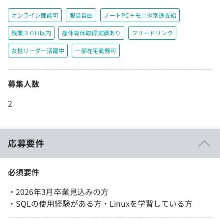
オンライン面談可
服装自由
ノートPC＋モニタ別途支給
残業３０H以内
産休育休取得実績あり
フリードリンク
女性リーダー活躍中
一部在宅勤務可
募集人数
2
応募要件
必須要件
・2026年3月卒業見込みの方
・SQLの使用経験がある方・Linuxを学習している方