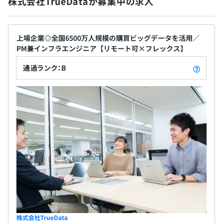
株式会社TrueDataが募集中の求人
満、9割の社員が在宅勤務を実施しているため、ワー
・有給休暇
なし
プロジェクトごとに選択
クライフバランスも充実させながら柔軟な働き方で
・慶弔休暇
実現できます！ ◆社員の入社の決め手！ ①上流から
・産前産後休業
下流工程全てに関われること！ ②面白くて価値のあ
上場企業◎全国6500万人規模の購買ビッグデータを活用／
・育児休業
PM兼インフラエンジニア【リモート可×フレックス】
るサービスを提供していること！ ③風通しがよく忌
前年度の月平均所定外労働時間の実績
憚なく意見をあげやすい社風！
通過ランク：B
13.0時間
前年度の有給休暇の平均取得日数
・通勤費（全額支給）
15.0日
・残業手当（全額支給）
Ansible
前事業年度の育児休業取得者数／出産者数
男性4人/5人
女性5人/5人
役員及び管理的地位にある者に占める女性の割合
年2回
BigQuery、Apache Hadoop
役員37.5%
管理職16.0%
昇給査定：年1回（6月）
株式会社TrueData