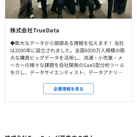
3年度前 男性2人 女性2人
24.5万円）
ットなどの消費者購買情報を統計化した国内最大級の標準
平均勤続年数
【固定残業代40時間相当分（63,240円）を含む】
ID-POSデータ分析基盤
6.2年
『Eagle Eye』：リアル消費を見抜く購買行動分析ツール
『Dolphin Eye』：国内最大級！6000万人規模の購買デー
就業場所の変更範囲
株式会社TrueData
タをもとに「現場で使える」情報をかんたんビジュアル表
＜雇入時＞
示するツール
◆膨大なデータから価値ある情報を伝えます！ 当社
東京本社、および自宅
研修の有無及び内容
『Shopping Scan』：商品ごと、店舗ごとの購買行動が
（※
想定年収
は年収提示額を保証するものではありません）
は2000年に設立されました。全国6000万人規模の膨
＜変更範囲＞
簡単に分かるツール
リーダーシップ研修、新入社員研修、コンプライアンス研
大な購買ビッグデータを活用し、流通・小売業・メ
会社の定める場所（テレワークを行う場所を含む）
『Potential Scan』：消費者データに基づいて顧客の潜在
修、個人情報保護研修、OJT、社内勉強会など
ーカーの様々な課題を自社開発のSaaS型分析ツール
的なニーズを捉え、新たなビジネスチャンスを発見するた
自己啓発支援の有無及びその内容
を介し、データサイエンティスト、データアナリス
9：30〜17：45
受動喫煙防止措置に関する事項
めの分析サービス
GCP等クラウド関連資格取得支援制度：資格に応じ報奨金
ト、コンサルタントによるマーケティングソリュー
フレックス制（コアタイム10：30～15：00）
受動喫煙対策. 敷地内全面禁煙
または毎月2万円の資格手当支給。資格手当の上限月10万
ションを提供しています。 ◆最先端技術でスキルア
企業情報を見る
休憩時間：12:00~13:00（60分）
円。
ップ！ 当社は、膨大な購買ビッグデータを効率よく
平均残業時間：平均10時間未満／月
メンター制度の有無
活用するために、最新技術を導入しています。常に最
・社内勉強会の実施
先端の技術に触れられる環境で、スキルを磨けるの
あり
・GCP等クラウド関連認定資格取得支援制度
が魅力です！ ◆残業10時間未満！メリハリつけた働
キャリアコンサルティング制度の有無及びその内容
き方でワークライフバランスも充実！ 会社全体の残
なし
・完全週休2日制（土、日、祝日）
業時間は月平均13h未満、IT部署では月平均10h未
社内検定等の制度の有無及びその内容
・年末年始休暇（６日）