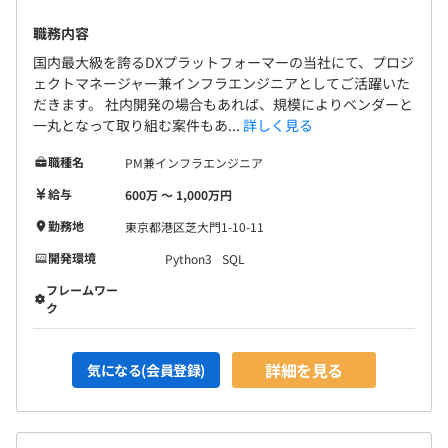
職務内容
・健康保険
半期ごとの目標設定、振り返りによる評価をおこなってい
国内最大級を誇るDXプラットフォーマーの当社にて、プロジ
・厚生年金
ます。
ェクトマネージャー兼インフラエンジニアとしてご活躍いた
・雇用保険
一人ひとりの強み、目標を大事に上長と一緒にキャリアを
だきます。 社内開発の場合もあれば、規模によりベンダーと
・労災保険
一丸となって取り組む案件もあ...
詳しく見る
考えていきます。
職種名
PM兼インフラエンジニア
給与
600万 〜 1,000万円
無期雇用
全社・・・107名
勤務地
東京都港区芝大門1-10-11
内
開発環境
Python3
SQL
・IT部署・・・15名
フレームワー
・データサイエンティスト部署・・・10名
ク
4カ月
詳細を見る
気になる(会員登録)
平均3名～8名でプロジェクトをおこなっております。