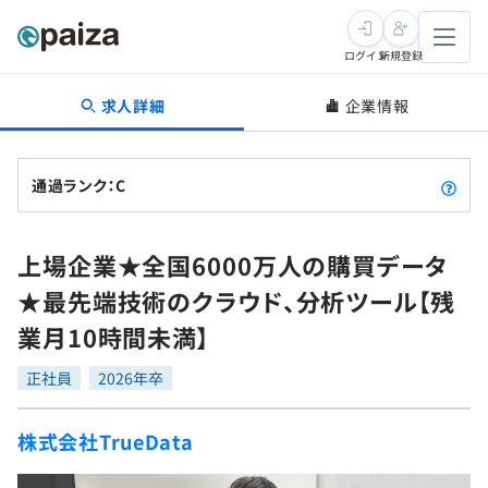
ログイン
新規登録
求人詳細
企業情報
転職・キャリア
未経験転職
求人検索
通過ランク：C
新卒就活
求人検索
インタビュー
上場企業★全国6000万人の購買データ
学習
求人検索
インタビュー
転職成功ガイド
★最先端技術のクラウド、分析ツール【残
本選考
スキルチェック
講座一覧
業月10時間未満】
転職成功ガイド
転職エージェント
ゲーム・マンガ
インターン
プログラミング言語
正社員
問題集
2026年卒
メディア
SQL
4択課題
株式会社TrueData
新卒エージェント
paizaとは？
Tech Team Journal
評価結果一覧
ナレッジ