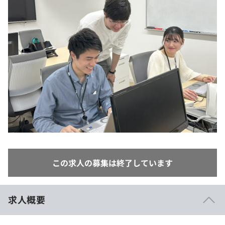
イベント・セミナー
paiza times
再チャレンジ結果一覧
リファレンス
インタビュー
note
就活成功ガイド
プラン
個人向けプラン
法人向けプラン
学校向けプラン
契約内容・クーポン
この求人の募集は終了しています
求人概要