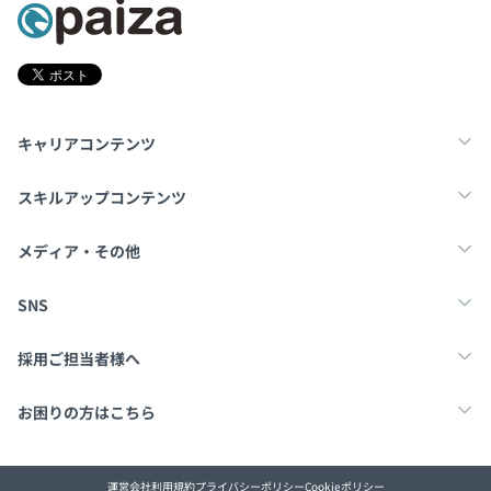
キャリアコンテンツ
転職・キャリア
未経験転職
新卒就活
スキルアップコンテンツ
学習
スキルチェック
マンガ・ゲーム
メディア・その他
Tech Team Journal
paiza times
note
SNS
X
Facebook
採用ご担当者様へ
採用・教育をお考えの企業様へ
中途求人掲載はこちら
お困りの方はこちら
paizaとは？
お問い合わせ・FAQ
運営会社
利用規約
プライバシーポリシー
Cookieポリシー