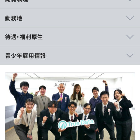
勤務地
■IT部署（テクノロジーグループ）
待遇・福利厚生
・要件定義～設計～開発～テスト～運用と全ての開発プロ
セスに携わる事が可能。
・各開発フェーズ毎に必要となってくるスキル・ノウハウ
青少年雇用情報
が体験をもって身につく。
・アーキテクチャ設計から携われる為、最新のトレンドに
■賃金形態：年俸制／年俸を12分割（固定残業代含む）
則した技術スタック（クラウド、AI等）が業務を介して身
■賃金の決定方法：当社規定により決定
につける事が可能。
・院了：年俸3,420,000円（月額28.5万円）
過去３年間の新卒採用者数・離職者数
・自社構築システムの運用も行う為、設計時に効率的な運
【固定残業代40時間相当分（73,440円）を含む】
前年度 採用者数2人 離職者数0人
用・保守も意識した設計が身についていく。
・大学卒・専門4年制卒：年俸3,180,000円（月額26.5万
2年度前 採用者数4人 離職者数0人
・業界最大規模のビッグデータの利活用が可能。
円）
3年度前 採用者数4人 離職者数1人
【固定残業代40時間相当分（68,360円）を含む】
過去３年間の新卒採用者数の男女別人数
・専門3年制卒：年俸3,060,000円（月額25.5万円）
前年度 男性1人 女性1人
【固定残業代40時間相当分（65,800円）を含む】
2年度前 男性4人 女性0人
・短大卒・専門2年制卒・高専卒：年俸2,940,000円（月額
『True Data』：全国のドラッグストア、スーパーマーケ