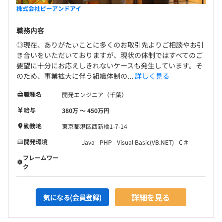
給
株式会社ピーアンドアイ
【開発環境例】
なし
・奨学金手当：月1万円支給
言語：Java、VB.NET、C＃、PHP、JavaScript
職務内容
・退職金制度：在籍3年以上で適用
サーバ：Windows Server
・職能手当：有
◎現在、ありがたいことに多くのお取引先よりご相談やお引
・出張手当：有
き合いをいただいておりますが、現状の体制ではすべてのご
前年度の月平均所定外労働時間の実績
要望に十分にお応えしきれないケースも発生しています。そ
・カフェテリアプラン制度：年間10万円支給 ※試用期
9.0時間
のため、事業拡大に伴う組織体制の...
詳しく見る
間（3カ月）満了後
エンジニア110名～＋営業部門＋間接部門で構成されてい
前年度の有給休暇の平均取得日数
（資格取得費用や健康増進、在宅勤務環境整備に使用）
ます。
職種名
開発エンジニア（千葉）
14.0日
・社員持株制度：有
給与
380万 〜 450万円
前事業年度の育児休業取得者数／出産者数
・財形貯蓄制度：契約者には奨励金も支給
・産前休暇、産後休暇、育児休暇等
勤務地
東京都港区西新橋1-7-14
男性2人/5人
女性1人/1人
平均5名～20名で開発をおこなっております。
開発環境
Java
PHP
Visual Basic(VB.NET)
C＃
役員及び管理的地位にある者に占める女性の割合
1プロジェクトの単位期間は、およそ6カ月です。
フレームワー
役員0.0%
ク
年2回（6月・12月）
管理職10.0%
詳細を見る
気になる(会員登録)