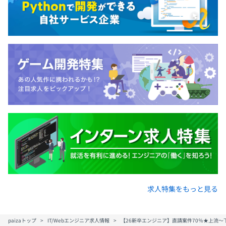
求人特集をもっと見る
paizaトップ
IT/Webエンジニア求人情報
【26新卒エンジニア】直請案件70％★上流～