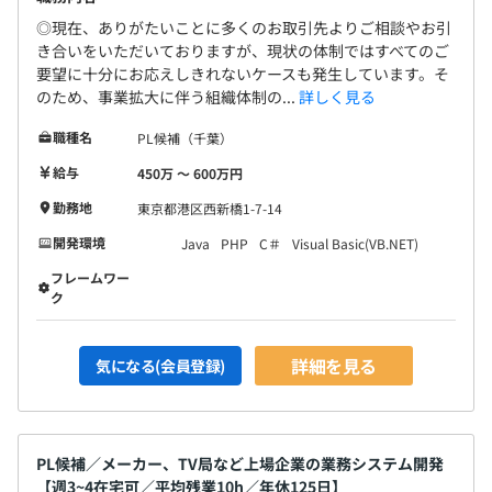
◎現在、ありがたいことに多くのお取引先よりご相談やお引
き合いをいただいておりますが、現状の体制ではすべてのご
要望に十分にお応えしきれないケースも発生しています。そ
のため、事業拡大に伴う組織体制の...
詳しく見る
職種名
PL候補（千葉）
給与
450万 〜 600万円
勤務地
東京都港区西新橋1-7-14
開発環境
Java
PHP
C＃
Visual Basic(VB.NET)
フレームワー
ク
詳細を見る
気になる(会員登録)
PL候補／メーカー、TV局など上場企業の業務システム開発
【週3~4在宅可／平均残業10h／年休125日】