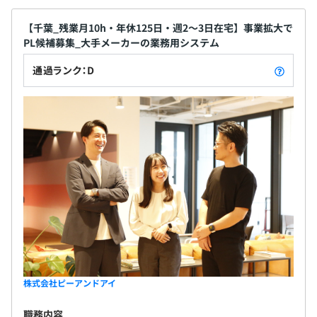
年1回（4月）
【千葉_残業月10h・年休125日・週2〜3日在宅】事業拡大で
PL候補募集_大手メーカーの業務用システム
社会保険完備（健康保険・厚生年金加入・雇用保険・労災
通過ランク：D
保険）
東京都情報サービス産業健康保険組合（TJK）加入
無期雇用
3カ月（待遇の変更はありません）
株式会社ピーアンドアイ
職務内容