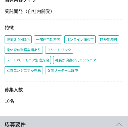
受託開発（自社内開発）
特徴
残業３０H以内
一部在宅勤務可
オンライン面談可
時短勤務可
産休育休取得実績あり
フリードリンク
ノートPC＋モニタ別途支給
社長が現役or元エンジニア
女性エンジニアが在籍
女性リーダー活躍中
募集人数
10名
応募要件