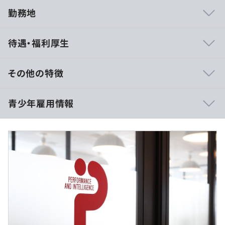
勤務地
当社は「技術者が主役」という思いのもと、1989年に設
待遇・福利厚生
立された会社であり、その思いは今も一切変わっていませ
ん。
上流から下流まで全行程を自社で手掛けていることから、
その他の特徴
開発だけでなくコンサルティングも含めた付加価値の高い
サービスを提供している技術者集団です。
■賃金形態：月給制
青少年雇用情報
顧客への最適解提供のためにプライム・コントラクター
■賃金の決定方法：当社規定により決定
（元請け）にこだわり続けます。
■月給：246,053円～266,662円
■月給内訳
働く環境においても、年間休日125日以上、家族手当・奨
◇高専・専門卒 月額支給額：246,053円
学金手当等、福利厚生の充実に取り組んでいます。
基本給：196,000円 職能手当：1,000円 固定時間外手
過去３年間の新卒採用者数・離職者数
また、在宅勤務を含め、社員が働きやすい環境を整えても
当：49,053円（30時間）
前年度 採用者数9人 離職者数0人
らうために、年間10万円を補助するカフェテリアプラン
2年度前 採用者数9人 離職者数0人
を導入。
◇学部卒 月額支給額：254,172円
3年度前 採用者数8人 離職者数0人
携帯電話代・光熱費の負担、必要な参考書購入費、ジムの
基本給：202,500円 職能手当：1,000円 固定時間外手
過去３年間の新卒採用者数の男女別人数
会員費など、ライフスタイルに応じた補助を行うので、自
当：50,672円（30時間）
前年度 男性4人 女性5人