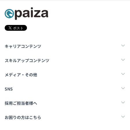
キャリアコンテンツ
転職・キャリア
未経験転職
新卒就活
スキルアップコンテンツ
学習
スキルチェック
マンガ・ゲーム
メディア・その他
Tech Team Journal
paiza times
note
SNS
X
Facebook
採用ご担当者様へ
採用・教育をお考えの企業様へ
中途求人掲載はこちら
お困りの方はこちら