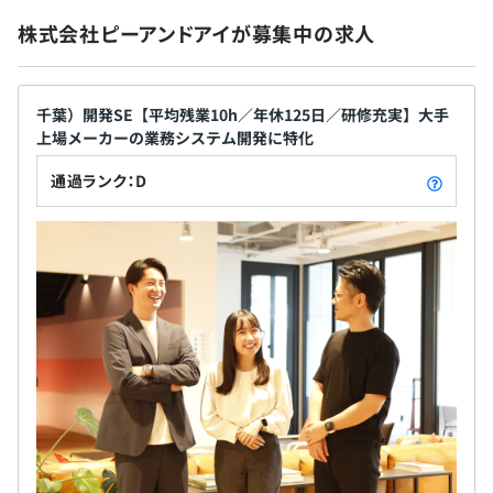
受講料、受験料、購読雑誌の購入等）
ぜなら、企業課題をオープンにご相談いただけなけ
東京メトロ千代田線/日比谷線/丸の内線「霞ケ関駅/C3出
10万円以上支給の対象資格も多数ございます。※試用期
※カフェテリアプランのうち
株式会社ピーアンドアイが募集中の求人
れば、本当にお客様の必要としているソリューショ
口」徒歩4分
間（3カ月）満了後
ンは提供できないから。人間の心理を洞察し尊重で
都営三田線「内幸町駅/A3出口」徒歩4分
・技術発表会の実施（報奨金有り）
■資格補助
・完全週休二日制
きる、そして相手から信頼されるヒューマンスキル
JR線「新橋駅/日比谷口」徒歩8分
・外部講師による社内セミナー など
各種資格取得祝金：現在約128種の資格が支給対象。
・フレックス休暇：4日（夏季休暇等に使用）※3か月の
も同時に高めてこそ、価値あるコンサルティングが
千葉）開発SE【平均残業10h／年休125日／研修充実】大手
10万円以上支給の対象資格も多数ございます。※試用期間
使用期間終了後に付与
上場メーカーの業務システム開発に特化
できるのです。 技術力+人間力で、一流をめざす。 そ
☆新たな技術を習得したい方、スキルアップをしたい方を
（3カ月）満了後
・年末年始休暇：7日（昨年度：12/29～1/4）
れがピーアンドアイの成長観です。
全面的に支援しています☆
通過ランク：D
・創立記念日休暇：2月9日
■技術力研鑽のための取組み
・特別休暇（慶弔休暇/介護休暇/産前産後休暇/育児休暇
外部講師による社内セミナーや技術発表会などあり（現在
等）
はオンラインがメイン）
・有給休暇：入社翌年度より20日 最高付与日数40日（上
相談の上、ご希望のマシンを支給いたします。
社内外問わず研修・セミナー参加は会社が費用負担。
限40日まで繰り越し可）
新たな技術を習得したい方、スキルアップをしたい方を全
※初年度は入社3か月経過後に15日付与
面的に支援しています。
メンター制度の有無
こまめに進捗確認をおこないながら、進めていきます。
あり
社内には「1人を10人で、10年かけて育てる」という言葉
・社会保険完備
キャリアコンサルティング制度の有無及びその内容
もあるように、盤石なサポート体制のもとスキルアップが
・通勤手当：月5万円まで支給
可能です。
なし
・家族手当：18歳未満の扶養者1名につき月１～２万円支
社内検定等の制度の有無及びその内容