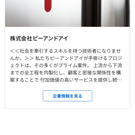
分らしく働くことができます。
2年度前 男性4人 女性5人
◇修士了 月額支給額：259,667円
虎ノ門本社or在宅勤務orシェアオフィス（WeWork）での
3年度前 男性3人 女性5人
基本給：206,900円 職能手当：1,000円 固定時間外手
勤務となります。
当：51,767円（30時間）
※プロジェクト都合による客先常駐あり
【開発案件の具体例】
◇博士了 月額支給額：266,662円
・各自動車メーカーの部品管理や生産情報管理のシステム
株式会社ピーアンドアイ
研修の有無及び内容
就業場所の変更範囲
基本給：208,500円 職能手当：5,000円 固定時間外手
開発
＜雇入時＞
【新卒研修】★1年間の研修制度あり！
当：53,162円（30時間）
＜＜社会を牽引するスキルを持つ技術者になりませ
・化学メーカーの生産品質管理のシステム開発
会社の定める場所・ご自宅
・ビジネスマナー研修
んか。＞＞ 私たちピーアンドアイが手掛けるプロジ
・テレビ局の視聴率分析表示のシステム開発
＜変更範囲＞
・インタビュー研修
ェクトは、その多くがプライム案件。 上流から下流
・テレビ局の選挙報道のテロップデータ表示のシステム開
会社の定める場所（テレワークを行う場所を含む）
・ICT基礎研修
までの全工程を内製化し、顧客と密接な関係性を構
発 など
・プログラミング、DB基礎研修
築することで 付加価値の高いサービスを提供し続け
・合宿研修（千葉県／長野県） など
受動喫煙防止措置に関する事項
ています。 150名程度の小さな規模の会社ですので、
（※
想定年収
は年収提示額を保証するものではありません）
従業員に対する受動喫煙対策：あり
まさに少数精鋭。 自分自身が全体を俯瞰しながらプ
企業情報を見る
【全社員共通】
敷地内禁煙
ロジェクトを動かす当事者になれる。 だからこそ、
・オンライン学習ツールを用いた動画研修
・オンラインで常時8,000以上の講座を視聴可能！
社員一人ひとりの技術者としてのスキルが、圧倒的
・補助金制度 ※カフェテリアプラン内から使用可能
自己啓発支援の有無及びその内容
フレックスタイム制（コアタイム11：00～15：00）
に高まるのです。 【当社が大切にしていること】 技
（100,000円／年）
■補助金制度（45,000円／年）
休憩時間：12:00〜13:00（60分）
術ナレッジと設計構築ロジックだけでは、一流のIT
・資格手当
自己啓発を促進するもの。（各種スクール費用、通信教育
平均残業時間：平均14時間以内／月
ソリューターとは言えない、そう考えています。 な
東京メトロ銀座線「虎ノ門駅/1番出口」徒歩2分
※資格取得祝い金：現在約128種の資格が支給対象。