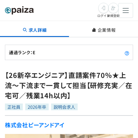
ログイン
新規登録
求人詳細
企業情報
転職・キャリア
未経験転職
求人検索
通過ランク：E
新卒就活
求人検索
インタビュー
【26新卒エンジニア】直請案件70％★上
学習
求人検索
インタビュー
転職成功ガイド
流～下流まで一貫して担当【研修充実／在
本選考
スキルチェック
講座一覧
宅可／残業14h以内】
転職成功ガイド
転職エージェント
ゲーム・マンガ
インターン
プログラミング言語
正社員
問題集
2026年卒
説明会求人
メディア
SQL
4択課題
株式会社ピーアンドアイ
新卒エージェント
paizaとは？
Tech Team Journal
評価結果一覧
ナレッジ