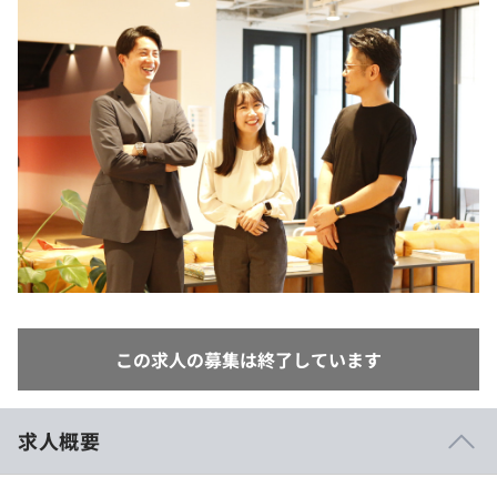
イベント・セミナー
paiza times
再チャレンジ結果一覧
リファレンス
インタビュー
note
就活成功ガイド
プラン
個人向けプラン
法人向けプラン
学校向けプラン
契約内容・クーポン
この求人の募集は終了しています
求人概要