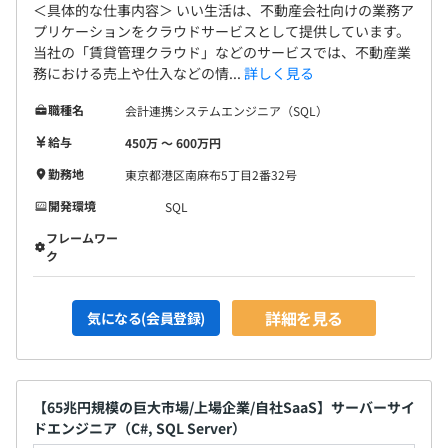
＜具体的な仕事内容＞ いい生活は、不動産会社向けの業務ア
プリケーションをクラウドサービスとして提供しています。
◆ウェブ・ソリューション開発グループ
当社の「賃貸管理クラウド」などのサービスでは、不動産業
約80名が所属しており、取締役CTO直轄のグループです。
務における売上や仕入などの情...
詳しく見る
「データプラットフォーム本部」「仲介ソリューション本
部」「管理ソリューション本部」「UXデザイン部」「品
職種名
会計連携システムエンジニア（SQL）
質保証部」等で構成されています。
給与
450万 〜 600万円
勤務地
東京都港区南麻布5丁目2番32号
開発チームとしては、フロントエンドチームはプロダクト
ベースで構成されており、サーバーサイドチームとSREチ
開発環境
SQL
ームが共通基盤として構成されています。
フレームワー
ク
詳細を見る
気になる(会員登録)
【65兆円規模の巨大市場/上場企業/自社SaaS】サーバーサイ
ドエンジニア（C#, SQL Server）