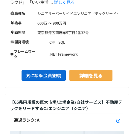
ラウド」 「いい生活 ...
詳しく見る
職種名
シニアサーバーサイドエンジニア（テックリード）
給与
600万 〜 900万円
勤務地
東京都港区南麻布5丁目2番32号
開発環境
C＃
SQL
フレームワー
.NET Framework
ク
詳細を見る
気になる(会員登録)
【65兆円規模の巨大市場/上場企業/自社サービス】不動産テ
ックをリードするC#エンジニア（シニア）
通過ランク：A