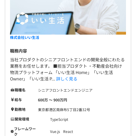
株式会社いい生活
職務内容
当社プロダクトのシニアフロントエンドの開発全般にわたる
業務をお任せします。 ■担当プロダクト ・不動産会社向け
物流プラットフォーム 「いい生活 Home」「いい生活
Owner」「いい生活 P...
詳しく見る
職種名
シニアフロントエンドエンジニア
給与
600万 〜 900万円
勤務地
東京都港区南麻布5丁目2番32号
開発環境
TypeScript
フレームワー
Vue.js
React
ク