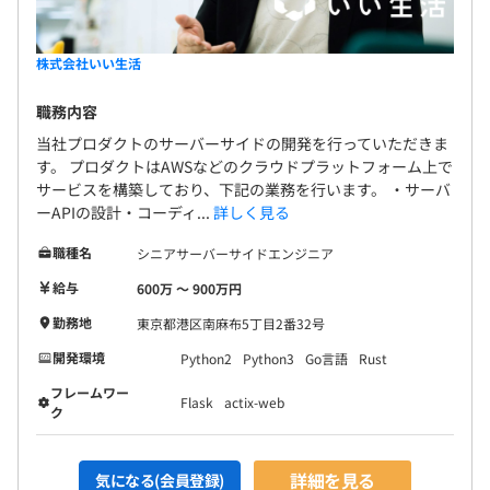
株式会社いい生活
職務内容
当社プロダクトのサーバーサイドの開発を行っていただきま
す。 プロダクトはAWSなどのクラウドプラットフォーム上で
サービスを構築しており、下記の業務を行います。 ・サーバ
ーAPIの設計・コーディ...
詳しく見る
職種名
シニアサーバーサイドエンジニア
給与
600万 〜 900万円
勤務地
東京都港区南麻布5丁目2番32号
開発環境
Python2
Python3
Go言語
Rust
フレームワー
Flask
actix-web
ク
詳細を見る
気になる(会員登録)