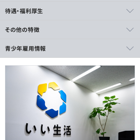
▼顧客視点で自社開発
待遇・福利厚生
わたしたちはクラウドサービスの企画・開発から、運用、
インフラマネジメント、マーケティング、販売、サポート
まで自社でおこなっています。
その他の特徴
そのため、エンジニアもサービスの企画段階から携われる
環境があります。
・大卒280,549円～
青少年雇用情報
市場からのフィードバックをもとにユーザーのニーズやマ
・大学院修士了、博士卒306,647円～
ーケットの変化を分析し、「なぜその仕様にするのか」
※住宅費補助手当（15,000円）及び、開発職手当として
「それによりユーザーにどんな価値を提供できるのか」、
時間外勤務手当40時間相当分（学士：65,549円～ 修
自らアイデアを出し合いサービスを創り、育てています。
士、博士：71,647円～）を含みます。40時間超過分は全
額追加支給します。
過去３年間の新卒採用者数・離職者数
▼フラットなコミュニケーション
前年度 採用者数10人 離職者数1人
エンジニアチームは総勢70名程度で、インフラ～サーバ
2年度前 採用者数16人 離職者数3人
ーサイド～フロントエンド～UXデザイン部門まですべて
3年度前 採用者数26人 離職者数10人
の部署が本社に集結、仕切りのないワンフロアで働いてい
過去３年間の新卒採用者数の男女別人数
ます。
（※
想定年収
は年収提示額を保証するものではありません）
前年度 男性7人 女性3人
CTOを含め組織の枠組みを超え、垣根なく意見交換するこ
2年度前 男性12人 女性4人
とを大切に、ユニークな発想を尊重し、よりよいサービス
3年度前 男性16人 女性10人
創りに力を注いでおります。