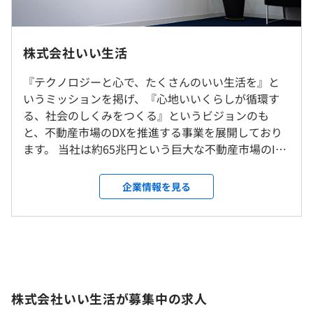
平均勤続年数
就業場所の変更範囲
平日9：00～18：00
7.2年
＜雇入時＞
休憩時間：60分
東京本社
平均残業時間：平均17.7時間/月
株式会社いい生活
＜変更範囲＞
■いい生活Square
会社の定める場所
『テクノロジーと心で、たくさんのいい生活を』と
■いい生活 賃貸管理クラウド
研修の有無及び内容
いうミッションを掲げ、『心地いいくらしが循環す
■いい生活Home/Owner/Pay
新入社員研修
・完全週休2日制（土・日）
受動喫煙防止措置に関する事項
る、社会のしくみをつくる』というビジョンのも
■いい生活 売買クラウド
ITSM研修
・祝日
屋内原則禁煙（喫煙専用室設置、喫煙可能区域での業務な
と、不動産市場のDXを推進する事業を展開しており
■いい生活ウェブサイト
セキュリティ研修
・夏季休暇（3日）
し）
ます。 当社は約65兆円という巨大な不動産市場のIT
■いい生活 賃貸クラウド
パワーハラスメント防止研修
・年末年始休暇
化を推進する「不動産×テクノロジー」にフォーカ
セクシャル・ハラスメント防止研修
・特別（慶弔）休暇
スしたVertical SaaSを提供している上場企業です。
企業情報を見る
インサイダー取引防止研修
・年次有給休暇
2000年にゴールドマンサックス出身のメンバー4人で
健康マネジメント研修
・有給看護休暇（年間6日取得可能）
創業し、主に不動産市場で必要とされるシステムを
東京メトロ日比谷線 「広尾駅」3番出口より徒歩3分
【スキルアップ・キャリアアップ支援】
等
先進のクラウドアプリケーションとして開発・提供
・資格取得補助
自己啓発支援の有無及びその内容
しています。 創業からわずか6年で東証マザーズに上
・書籍購入支援
資格手当制度（受験・講習・登録費用を全額補助し、月額
場を果たし、現在は東証スタンダード市場に上場し
・外部勉強会への参加
1万円の資格手当を支給）
・在宅勤務手当（月額5,000円支給※在宅勤務推奨期間
ており、他社に先駆けていち早く不動産業界のDXを
・定期的な社内勉強会開催
資格取得支援制度（業務に役立つ各種資格の取得に必要な
株式会社いい生活が募集中の求人
中）
推進してきました。 不動産業界は市場規模が65兆円
・プログラミングコンテストへの参加