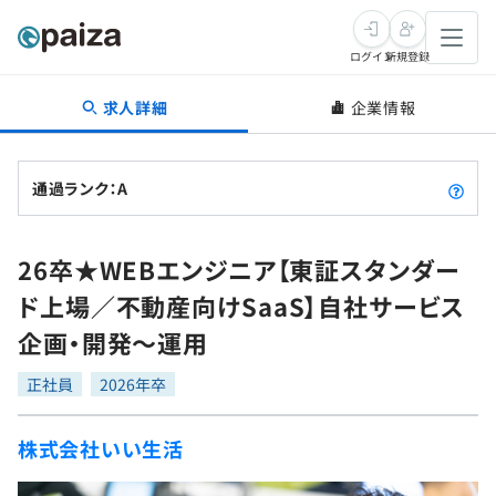
ログイン
新規登録
求人詳細
企業情報
転職・キャリア
未経験転職
求人検索
通過ランク：A
新卒就活
求人検索
インタビュー
26卒★WEBエンジニア【東証スタンダー
学習
求人検索
インタビュー
転職成功ガイド
ド上場／不動産向けSaaS】自社サービス
本選考
スキルチェック
講座一覧
企画・開発〜運用
転職成功ガイド
転職エージェント
ゲーム・マンガ
インターン
プログラミング言語
正社員
問題集
2026年卒
メディア
SQL
4択課題
株式会社いい生活
新卒エージェント
paizaとは？
Tech Team Journal
評価結果一覧
ナレッジ