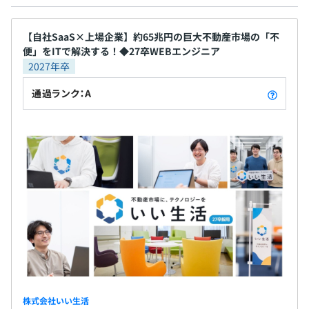
受検料、書籍代を補助）
・通勤手当（出勤日数に応じて実費支給※非課税限度額ま
とも言われる巨大市場ですが、近年やっと電子契約
メンター制度の有無
で）
が解禁されるなど規制緩和が進み、さらにDXが加速
【新卒内定者向け】
・宅地建物取引士資格手当（月額10,000円支給）
していく見込みです。 今後も不動産向けSaaSの領域
・入社前インターンシップ（任意）
あり
【自社SaaS×上場企業】約65兆円の巨大不動産市場の「不
便」をITで解決する！◆27卒WEBエンジニア
・育児支援手当（扶養する子一人につき月額30,000円支
で、テクノロジーを用いて、エンドユーザーと不動産
・技術書籍の提供（5冊まで）
キャリアコンサルティング制度の有無及びその内容
2027年卒
給※高校卒業時まで）
会社の間のさまざまな不便なことを取り除き、不動
なし
産市場全体をアップデートしていきます。 また、不
通過ランク：A
動産会社だけでなく、消費者や市場すべてによりよ
い仕組みを提供していこうとしております。 自社プ
相談の上、ご希望のマシンを支給いたします。
ロダクト開発ですので、不動産に関わる関連領域に
賞与：年2回
前年度の月平均所定外労働時間の実績
ついても、新たなプロダクトを開発し、業界全体の
26.35時間
DXの促進を進めており、常に新たなプロダクト開発
前年度の有給休暇の平均取得日数
を検討しています。
アジャイル、スクラム、チケット駆動開発
14.0日
昇給：年1回
前事業年度の育児休業取得者数／出産者数
男性4人/7人
女性3人/3人
役員及び管理的地位にある者に占める女性の割合
社会保険完備（健康保険・厚生年金加入・雇用保険・労災
役員0.0%
株式会社いい生活
保険）
管理職5.0%