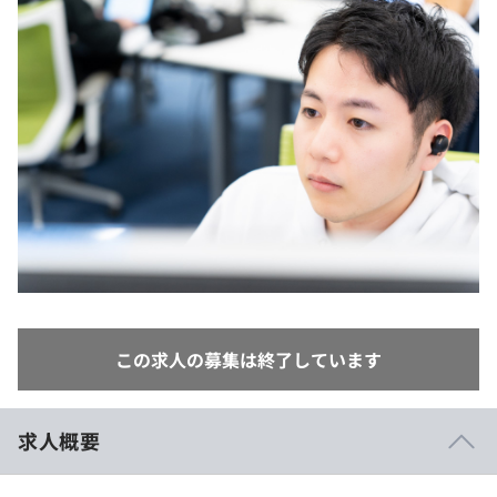
イベント・セミナー
paiza times
再チャレンジ結果一覧
リファレンス
インタビュー
note
就活成功ガイド
プラン
個人向けプラン
法人向けプラン
学校向けプラン
契約内容・クーポン
この求人の募集は終了しています
求人概要