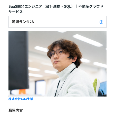
SaaS開発エンジニア（会計連携・SQL）｜不動産クラウド
♦年2回の評価
サービス
上期・下期の目標設定、振り返りによる評価を行っていま
す。（査定は年1回）
通過ランク：A
また、各部門によっては上長が隔週1on1で目標の振り返
りやキャリア相談の実施を行っています。
◆組織全体223名
「ウェブ・ソリューション開発グループ」「ビジネス・ス
トラテジーグループ」「セールス＆マーケティンググルー
プ」「コーポレートグループ」で構成されています。
株式会社いい生活
職務内容