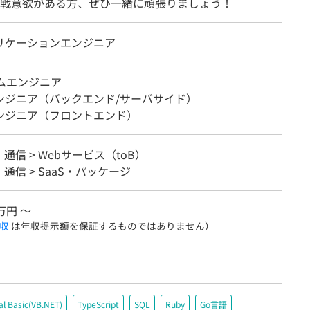
戦意欲がある方、ぜひ一緒に頑張りましょう！
プリケーションエンジニア
テムエンジニア
エンジニア（バックエンド/サーバサイド）
エンジニア（フロントエンド）
・通信 > Webサービス（toB）
・通信 > SaaS・パッケージ
3万円 〜
収
は年収提示額を保証するものではありません）
al Basic(VB.NET)
TypeScript
SQL
Ruby
Go言語