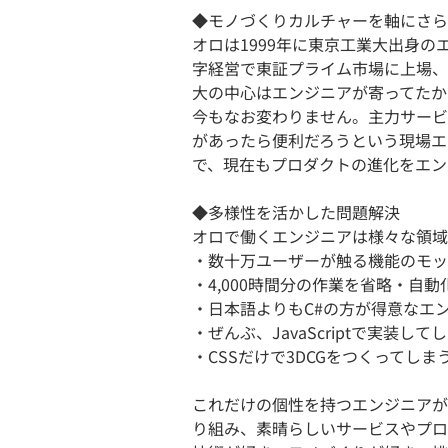
◆モノづくりカルチャーを軸にさら
オロは1999年に東京工業大出身の
字経営で東証プライム市場に上場、
大の中心はエンジニアが寄ってたか
今もなお変わりません。主力サービス
があったら便利だろうという現場エ
で、現在もプロダクトの進化をエン
◆多様性を活かした問題解決
オロで働くエンジニアは様々な領域
・数十万ユーザーが触る機能のモッ
・4,000時間分の作業を省略・自
・日本語よりもC#の方が得意なエ
・ぜんぶ、JavaScriptで実装し
・CSSだけで3DCGをつくってし
これだけの個性を持つエンジニアが
り組み、素晴らしいサービスやプロ