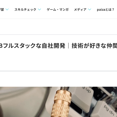
学習
スキルチェック
ゲーム・マンガ
メディア
paizaとは？
講座一覧
プログラミング言語
Tech Team Journal
問題集
SQL
paiza times
EBフルスタックな自社開発｜技術が好きな仲
4択課題
評価結果一覧
note
ント
ナレッジ
再チャレンジ結果一覧
ミナー
リファレンス
プラン
ド
個人向けプラン
法人向けプラン
学校向けプラン