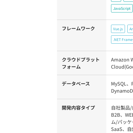
JavaScript
フレームワーク
Vue.js
A
.NET Fram
クラウドプラット
Amazon W
フォーム
Cloud(Goo
データベース
MySQL、P
Dynamo
開発内容タイプ
自社製品
B2B、W
ム/パッ
SaaS、