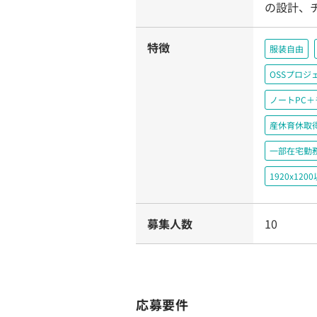
の設計、
特徴
服装自由
OSSプロ
ノートPC
産休育休取
一部在宅勤
1920x1
募集人数
10
応募要件