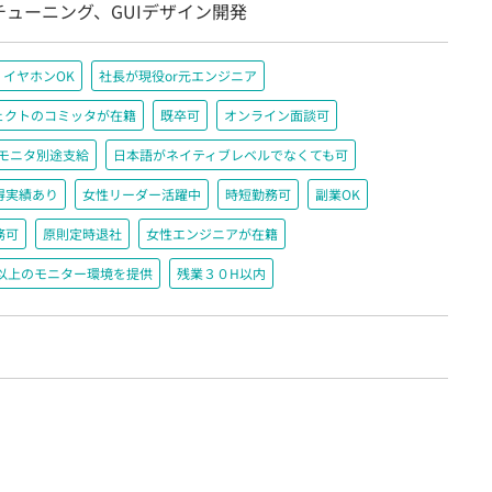
チューニング、GUIデザイン開発
イヤホンOK
社長が現役or元エンジニア
ジェクトのコミッタが在籍
既卒可
オンライン面談可
＋モニタ別途支給
日本語がネイティブレベルでなくても可
得実績あり
女性リーダー活躍中
時短勤務可
副業OK
務可
原則定時退社
女性エンジニアが在籍
200以上のモニター環境を提供
残業３０H以内