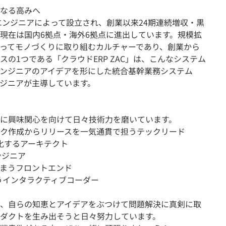
なる高みへ
エンジニアによって設立され、創業以来24期連続増収・黒
現在は国内6拠点・海外6拠点に進出しています。規模拡
ってモノづくりに取り組むカルチャーであり、創業から
の1つである「クラウドERP ZAC」は、こんなシステム
ンジニアのアイデアを形にした統合基幹業務システム
ジニアが主導しています。
に興味関心を向けて日々技術力を磨いています。
ク作成からリリースを一気通貫で担うテックリード
動化するアーキテクト
ンジニア
てしまうフロントエンド
まうインタラクティブコーダー
、自らの知恵とアイデアをぶつけて問題解決に真剣に取
ダクトを生み出そうと日々努力しています。