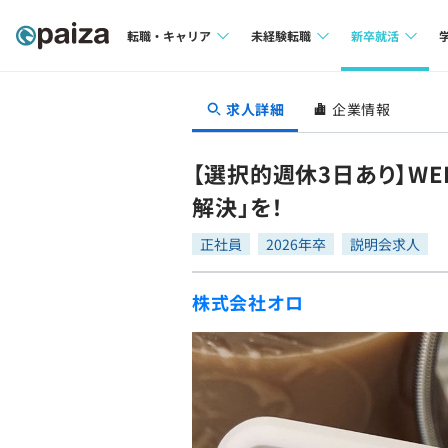
転職・キャリア
未経験転職
新卒就活
求人検索
求人検索
求人検索
求人詳細
企業情報
本選考
インタビュー
インタビュー
インターン
【選択的週休3日あり】W
転職成功ガイド
転職成功ガイド
解決」を！
新卒エージェ
転職エージェント
正社員
2026年卒
説明会求人
イベント・セ
株式会社オロ
インタビュー
就活成功ガイ