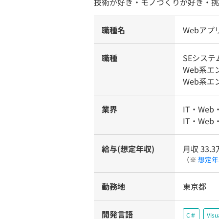
技術が好き・モノづくりが好き・挑
職種名
Webア
職種
SEシス
Web系
Web系
業界
IT・Web
IT・Web
給与(想定年収)
月収 33.
（※
想定年
勤務地
東京都
開発言語
C＃
Visu