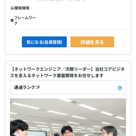
1プロジェクトの単位期間：半年前後
開発環境
フレームワー
ク
詳細を見る
気になる(会員登録)
【ネットワークエンジニア／次期リーダー】当社コアビジネ
スを支えるネットワーク基盤開発をお任せします
通過ランク：F