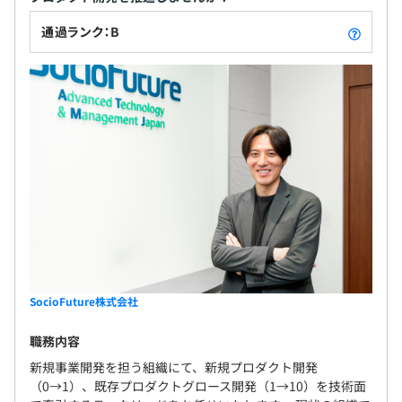
置、運用、保守など、ATM運営に関するさまざまなサービ
がら、導入までのすべての工程を経験でき、エンジ
スを一括して提供しています。これにより、最適な製品調
前年度の月平均所定外労働時間の実績
通過ランク：B
ニアとしての醍醐味を味わえたり、スキルアップに
達や運営によるATM全般のコスト削減に貢献するととも
12.5時間
・通勤手当（交通費全額支給）
もつながる点が魅力です。 ◆事業優位性が高く安定
に、金融機関にとってATMの「所有」から「使用」への変
前年度の有給休暇の平均取得日数
・時間外手当
感がある 当社の強みは、まず顧客とのパイプ（銀
革を実現しました。
14.6日
・在宅勤務手当
行、生命保険会社、行政機関、中央省庁、地方自治
前事業年度の育児休業取得者数／出産者数
・休日・深夜勤務手当
体）であり、直接提案が可能な関係性を維持してい
■DAIS®（預貯金照会デジタルソリューション）
・出張手当
ること。また、サービスとしては、コンタクトセン
税金の滞納者や生活保護者等を対象とする預貯金照会デジ
男性13人/15人
・海外赴任手当
ター業務、事務業務、システム（開発から24/365運
タルソリューション「DAIS®」を開発し、金融機関と行政
女性12人/12人
・単身赴任手当
用まで）を組み合わせた提案が可能であり、単体で
機関の間での口座や取引明細の確認業務をシステム化しま
役員及び管理的地位にある者に占める女性の割合
・転居に伴う住宅補助
提供する企業ではできないサービス提供が可能なこ
した。2018年よりサービスを開始し、現在では335以上の
役員0.0%
・扶養手当
とです。 また、金融-行政-ヘルスケアをつなぐサービ
行政機関、40以上の金融機関で採用されています（2023
管理職13.7%
・休業手当
スを実現可能であり、1領域だけに特化した企業に対
年8月時点）。
など
しても優位性があります。 ◆ベンチャー精神と風通
しのよさ 各金融機関との固い信頼関係とオープンな
■遠隔特定保健指導サービス
SocioFuture株式会社
企業風土、「超」がつくほどの安定企業でありなが
特定健診でメタボリックシンドロームに該当した方々には
職務内容
ら、ベンチャー気質を兼ね備えていることが当社の
生活習慣改善のための特定保健指導が国より推奨されてい
強みです。 ひとりひとりの社員がどんどん新しいア
ますが、当社の遠隔特定保健指導サービスでは特定健診の
年2回：6月、12月に会社および個人の業績に基づき支給
新規事業開発を担う組織にて、新規プロダクト開発
イデアを出し、カタチにしていくオープンな社風が
（0→1）、既存プロダクトグロース開発（1→10）を技術面
当日に遠隔による保健指導をおこない、参加率の向上と医