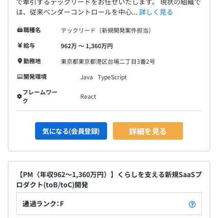
で牽引するテックリードをお任せいたします。 現状の組織で
あります。既成概念に捉われない柔軟な発想力があっ
療費の削減に貢献しています。2020年より健康サポート
は、従来ベンダーコントロールを中心...
詳しく見る
たから、着実に成長を続けて来られました。 そんな
センターにてサービスを開始し、全国健康保険協会や自治
風通しのよい当社でなら、これまでのあなたのキャ
体等に採用されています。
年1回：前年度評価により決定
職種名
テックリード（新規開発案件担当）
リアをきっと活かせます！
給与
962万 〜 1,360万円
勤務地
東京都東京都港区台場二丁目3番2号
■資格取得支援制度
社会保険完備（健康保険・厚生年金加入・雇用保険・労災
開発環境
Java
TypeScript
資格取得に関する費用・研修の受講料を会社が一部負担、
保険）
フレームワー
React
推奨資格を取得した場合の報奨金支給もあります。
ク
■研修制度
詳細を見る
気になる(会員登録)
金融業界の経験や知識がなくても安心してお仕事していた
無期雇用
だけるよう、社内の各種研修制度を整えています。まずは
研修で現場のルールや必要な知識を習得していただき、
OJTを通じて、お仕事のやりがいも感じながらキャリア
【PM（年収962〜1,360万円）】くらしを支える新規SaaSプ
UPが可能です。
6カ月（その間の給与・待遇に変動はありません）
ロダクト(toB/toC)開発
【教育制度】
通過ランク：F
・新入社員研修