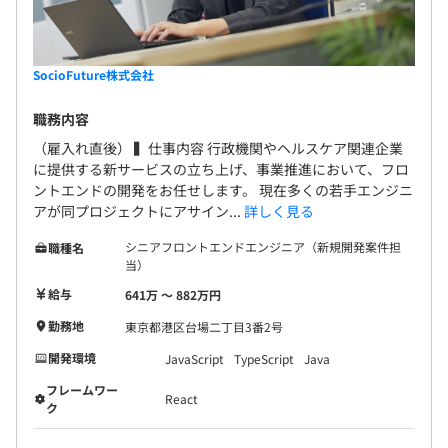
SocioFuture株式会社
職務内容
（雇入れ直後） ▍仕事内容 行政機関やヘルスケア関連企業
に提供する新サービスの立ち上げ、事業推進において、フロ
ントエンドの開発をお任せします。 現在多くの若手エンジニ
アが同プロジェクトにアサイン...
詳しく見る
シニアフロントエンドエンジニア（新規開発案件担
職種名
当）
給与
641万 〜 882万円
勤務地
東京都港区台場二丁目3番2号
開発環境
JavaScript
TypeScript
Java
フレームワー
React
ク