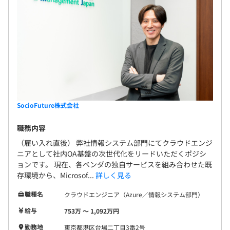
システムエンジニア職独自の評価制度があります。
開発関連部署170名のうち、システムエンジニア65%、シ
ステム運用29%、事務系6%で構成されています。
SocioFuture株式会社
職務内容
（雇い入れ直後） 弊社情報システム部門にてクラウドエンジ
ニアとして社内OA基盤の次世代化をリードいただくポジシ
ョンです。 現在、各ベンダの独自サービスを組み合わせた既
存環境から、Microsof...
詳しく見る
職種名
クラウドエンジニア（Azure／情報システム部門）
給与
753万 〜 1,092万円
開発チーム人数：10名前後
勤務地
東京都港区台場二丁目3番2号