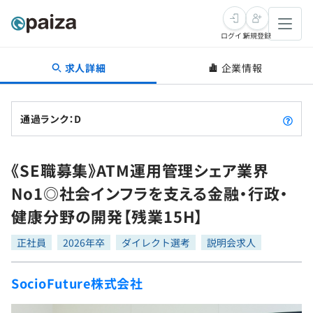
ログイン
新規登録
求人詳細
企業情報
転職・キャリア
未経験転職
求人検索
通過ランク：D
新卒就活
求人検索
インタビュー
《SE職募集》ATM運用管理シェア業界
学習
求人検索
インタビュー
転職成功ガイド
No1◎社会インフラを支える金融・行政・
本選考
スキルチェック
講座一覧
健康分野の開発【残業15H】
転職成功ガイド
転職エージェント
ゲーム・マンガ
インターン
プログラミング言語
正社員
問題集
2026年卒
ダイレクト選考
説明会求人
メディア
SQL
4択課題
SocioFuture株式会社
新卒エージェント
paizaとは？
Tech Team Journal
評価結果一覧
ナレッジ