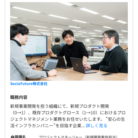
・実務研修
・プログラミング研修
・ロジカルシンキング研修
・コーチング研修
・デザイン思考研修
・社内起業制度
・E-Learning
など
SocioFuture株式会社
ウォーターフォール、アジャイル
職務内容
新規事業開発を担う組織にて、新規プロダクト開発
（0→1）、既存プロダクトグロース（1→10）におけるプロ
Docker
ジェクトマネジメント業務をお任せいたします。 ”安心の生
活インフラカンパニー”を目指す企業...
詳しく見る
職種名
プロジェクトマネージャー（新規開発案件担当）