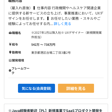
職務内容
（雇入れ直後） ▍仕事内容 行政機関やヘルスケア関連企業
に提供する新サービスの立ち上げ、事業推進において、UXデ
ザインをお任せします。 ▍お任せしたい業務 ・スキルやご
経験によってお任せする内...
詳しく見る
※2027年1月以降入社※ UXデザイナー（新規開発案
職種名
件担当）
給与
542万 〜 738万円
勤務地
東京都港区台場二丁目3番2号
開発環境
フレームワー
ク
詳細を見る
気になる(会員登録)
※Java経験者歓迎【PL】新規事業でSaaSプロダクト開発を