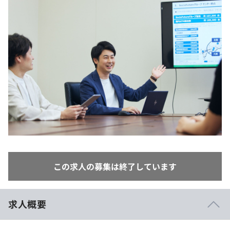
イベント・セミナー
paiza times
再チャレンジ結果一覧
リファレンス
インタビュー
note
就活成功ガイド
プラン
個人向けプラン
法人向けプラン
学校向けプラン
契約内容・クーポン
この求人の募集は終了しています
求人概要