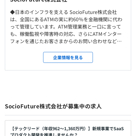
＜変更範囲＞
平均残業時間：平均10.1時間／月
め、エンジニアとして幅広い経験ができる環境です。
会社の定める場所
◆日本のインフラを支える SocioFuture株式会社
研修の有無及び内容
は、全国にあるATMの実に約60％を金融機関に代わ
新入社員研修、実務研修、ロジカルシンキング研修、コー
受動喫煙防止措置に関する事項
って管理しています。ATM管理業務と一口に言って
チング研修、デザイン思考研修、社内起業制度、e-
年間休日121日 ※2023年度実績
屋内禁煙
も、稼働監視や障害時の対応、さらにATMインター
代表的なソリューションは以下の4つです。業界初の
Learning 等
・完全週休2日制
※拠点により喫煙専用室設置あり
フォンを通じたお客さまからのお問い合わせなど多
「ATMアウトソーシングサービス」や、近年では金融機関
自己啓発支援の有無及びその内容
・祝日
岐に亘り、ATMという機械を通じて、金融機関のその
だけでなく、行政・ヘルスケア業界の業務効率化にITソリ
「資格取得支援制度」を完備し、資格取得に関する費用・
・年末年始休暇（12月30日～1月4日）
先にある人々の生活をもサポートしているのです。
ューションで貢献してきた実績があります。
企業情報を見る
研修の受講料を会社で一部負担するほか、推奨している資
・有給休暇（初年度10日
国内すべてのメガバンクから出資を受ける安定企業
格を取得した場合には報奨金を支給
・最大20日）
の当社でなら、安心してお仕事をはじめていただけ
■ATM監視アウトソーシング
メンター制度の有無
・リフレッシュ特別休暇
ます。大きなやりがいを感じながら一緒に働きましょ
日本で初めて「ATM監視アウトソーシング」を開始し、全
・誕生日休暇
う！ ◆金融・行政・健康分野の開発 主力サービスは
国18か所にハイタッチオペレーションセンターを開設。
なし
・結婚休暇
金融機関と行政機関向けのシステム『DAIS®（預貯金
専門のスタッフがATMの稼働状況の監視、故障時の保守要
キャリアコンサルティング制度の有無及びその内容
・産前産後休暇
照会デジタルソリューション）』で、従来紙ベース
員手配、お客様からの問い合わせ対応などのサービスを提
あり
SocioFuture株式会社が募集中の求人
・配偶者出産休暇
でおこなわれてきた事務の迅速化と情報セキュリテ
供しています（2023年7月時点）。
社内検定等の制度の有無及びその内容
・子の看病休暇
ィの強化に貢献しています。 その他、流通系銀行の
なし
・忌引休暇、ボランティア休暇
ATM監視システムや行政／ヘルスケア向け業務支援
■ATMフルアウトソーシング
など
システムなどの提案からサービスインまで携わるこ
駅構内や街中にあるATMやATMコーナーの企画、開発、設
【テックリード（年収962〜1,360万円）】新規事業でSaaS
プロダクト開発を推進しませんか？
ともあります。 実際にクライアントと議論を重ねな