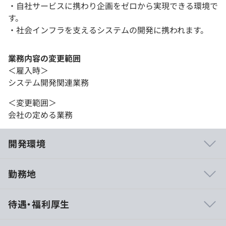
・自社サービスに携わり企画をゼロから実現できる環境で
す。
・社会インフラを支えるシステムの開発に携われます。
業務内容の変更範囲
＜雇入時＞
システム開発関連業務
＜変更範囲＞
会社の定める業務
開発環境
勤務地
① 全国対応のATMオペレーションセンター
待遇・福利厚生
日本全国を網羅するATMオペレーションセンターを通じて
ATMに関するアウトソーシングサービスを提供しており、