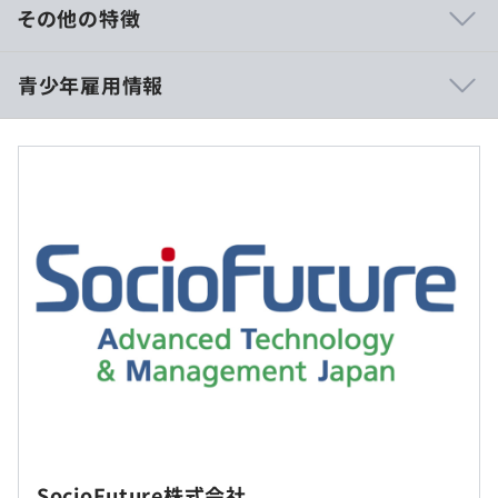
ATM監視台数は10万台を突破！50%以上の市場シェアを
その他の特徴
誇るまでに成長しており、大きな経営基盤となっていま
す。ATMに関するソリューションを企画から導入、保守、
【初任給】
青少年雇用情報
運用に至るまで一貫して提供しているため、上流から下流
■大学院了：280,000円
工程まで幅広く活躍できます。
■4年制大学／高等専門学校（専攻科）卒：260,000円
■高等専門学校（本科）卒：240,000円
② 革新的なビジネスモデルの確立
※勤務地手当のみ上記給与に含む（諸手当は別途支給）
「共同化」をキーワードに掲げ、ATM関連業務にとどまら
※固定残業代制度は採用していません。
過去３年間の新卒採用者数・離職者数
ず、事務集中業務の共同化アウトソーシングや銀行・郵便
前年度 採用者数43人 離職者数0人
局の共同窓口など、革新的なビジネスモデルを確立してき
2年度前 採用者数66人 離職者数5人
ました。エンジニアとして、次世代の社会インフラづくり
3年度前 採用者数22人 離職者数4人
に携われる点が魅力です。
過去３年間の新卒採用者数の男女別人数
（※
想定年収
は年収提示額を保証するものではありません）
前年度 男性20人 女性23人
③ 海外事業と新規ビジネスの展開
2年度前 男性31人 女性35人
近年はASEANを中心に海外へも積極的に事業展開をして
3年度前 男性11人 女性11人
おります。
平均勤続年数
就業場所の変更範囲
9：00～17：30（実働7時間45分）
また金融だけでなく行政や健康関連の新規ビジネスにも取
7.6年
＜雇入時＞
※時間外労働あり
り組み、次なる事業基盤の芽を育てています。
東京都
休憩時間：45分
幅広い分野の新規ビジネスにも積極的に挑戦しているた
SocioFuture株式会社