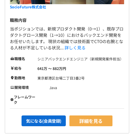
SocioFuture株式会社
職務内容
当ポジションでは、新規プロダクト開発（0→1）、既存プロ
ダクトグロース開発（1→10）におけるバックエンド開発を
お任せいたします。 現状の組織では技術面でCTOの右腕とな
る人材が不足している状況...
詳しく見る
職種名
シニアバックエンドエンジニア（新規開発案件担当）
給与
641万 〜 882万円
勤務地
東京都港区台場二丁目3番2号
開発環境
Java
フレームワー
ク
詳細を見る
気になる(会員登録)