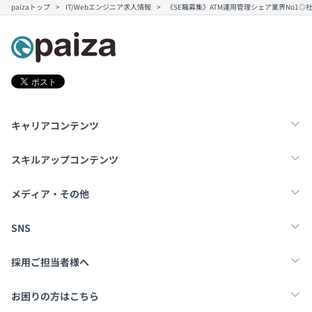
paizaトップ
IT/Webエンジニア求人情報
《SE職募集》ATM運用管理シェア業界No1
キャリアコンテンツ
転職・キャリア
未経験転職
新卒就活
スキルアップコンテンツ
学習
スキルチェック
マンガ・ゲーム
メディア・その他
Tech Team Journal
paiza times
note
SNS
X
Facebook
採用ご担当者様へ
採用・教育をお考えの企業様へ
中途求人掲載はこちら
お困りの方はこちら