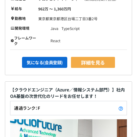
給与
962万 〜 1,360万円
勤務地
東京都東京都港区台場二丁目3番2号
開発環境
Java
TypeScript
【開発環境】
フレームワー
React
ク
・開発言語：Dart、TypeScript、Java 21 LTS（AWS：
Amazon Corretto）
・ライブラリ／フレームワーク：Flutter、React、
詳細を見る
気になる(会員登録)
Quarkus
・O／Rマッパー：MyBatis
・データベース：MySQL（AWS： Amazon Aurora）
・稼働環境：iOS 14.0以上、Android 6.0以上、Edge、
【クラウドエンジニア（Azure／情報システム部門）】社内
OA基盤の次世代化のリードをお任せします！
Windows 10以上、Docker
・統合開発環境：Xcode（iOS）、Android
通過ランク：F
Studio（Android）、IntelliJ IDEA Community Edition
・開発方法：アジャイル型やウォーターフォール型等
・チームの雰囲気：風通しがよく和やか雰囲気