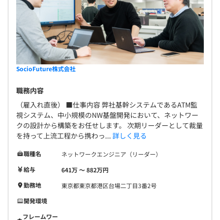
SocioFuture株式会社
職務内容
（雇入れ直後） ■仕事内容 弊社基幹システムであるATM監
視システム、中小規模のNW基盤開発において、ネットワー
クの設計から構築をお任せします。 次期リーダーとして裁量
を持って上流工程から携わっ...
詳しく見る
職種名
ネットワークエンジニア（リーダー）
給与
641万 〜 882万円
勤務地
東京都東京都港区台場二丁目3番2号
開発環境
フレームワー