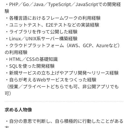
・PHP／Go／Java／TypeScript／JavaScriptでの開発経
験
・各種言語におけるフレームワークの利用経験
・ユニットテスト、E2Eテストなどの実装経験
・ライブラリを作って公開した経験
・Linux／UNIX系サーバー構築経験
・クラウドプラットフォーム（AWS、GCP、Azureなど）
の利用経験
・HTML／CSSの基礎知識
・SQLを使った開発経験
・新規サービスの立ち上げやアプリ開発〜リリース経験
・自らが考えるWebサービスをつくった経験
（授業／プライベートどちらでも可、非公開アプリでも
可）
求める人物像
・自分の意思で判断し、自ら積極的に行動したことがある
方