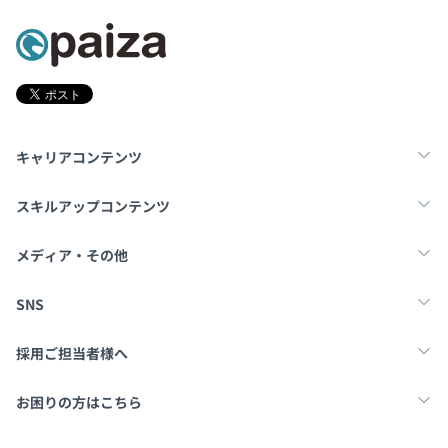
キャリアコンテンツ
転職・キャリア
未経験転職
新卒就活
スキルアップコンテンツ
学習
スキルチェック
マンガ・ゲーム
メディア・その他
Tech Team Journal
paiza times
note
SNS
X
Facebook
採用ご担当者様へ
採用・教育をお考えの企業様へ
中途求人掲載はこちら
お困りの方はこちら