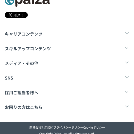
プロジェクトごとに選択、オブジェクト指向、アジャイ
ル、テスト駆動開発、ドメイン駆動設計
キャリアコンテンツ
転職・キャリア
未経験転職
新卒就活
スキルアップコンテンツ
学習
スキルチェック
マンガ・ゲーム
メディア・その他
Tech Team Journal
paiza times
note
SNS
Docker
X
Facebook
採用ご担当者様へ
採用・教育をお考えの企業様へ
中途求人掲載はこちら
お困りの方はこちら
paizaとは？
お問い合わせ・FAQ
運営会社
利用規約
プライバシーポリシー
Cookieポリシー
Copyright Paiza, Inc. All rights reserved.