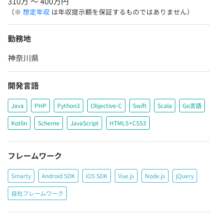
310万 〜 400万円
（※
想定年収
は年収提示額を保証するものではありません）
勤務地
神奈川県
開発言語
Java
PHP
Python3
Objective-C
Swift
Scala
Go言語
Kotlin
Scheme
JavaScript
HTML5+CSS3
フレームワーク
Smarty
Android SDK
iOS SDK
Vue.js
Node.js
jQuery
自社フレームワーク