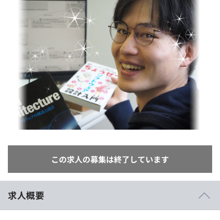
イベント・セミナー
paiza times
再チャレンジ結果一覧
リファレンス
インタビュー
note
就活成功ガイド
プラン
個人向けプラン
法人向けプラン
学校向けプラン
契約内容・クーポン
この求人の募集は終了しています
求人概要