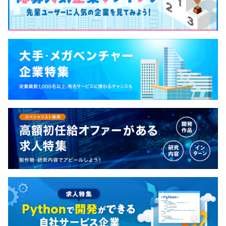
各種手当あり
れながら、サービスを作り上げていく会社です。 ど
・自社製品の機能開発
・交通費支給（上限月額2万円まで）
んどん増えていくデータをどうするか、いかにユー
◆大手外食チェーンの宅配システム（ODINのカスタマイ
－アウトプットを大事にしているので、早い段階から製
・家賃補助（規定有り）
ザーに使いやすいアプリにするか、いかにユーザー
ズ）
品開発を経験していただけます！
・社内表彰制度
の業務効率を向上させるか。 最新技術を使って社会
・サンプルサービスの作成
・書籍購入費補助
にどう貢献できるか、一緒に考えましょう！ 社内イ
◆大手ゼネコン数社が使う配送管理システム（ODINのカ
・オブジェクト指向に関する学習
・社員旅行
ベントもあって、ワイワイ働ける職場環境がありま
スタマイズ）
・デザインパターンに関する学習
業績がよいときは、海外への社員旅行もおこないます。
す。 業績が良ければ社員旅行で海外へ、旅行以外に
・Linuxに関する学習
2016年はシリコンバレー、2018年はハワイ、2019年は
も年一回イベントがあり、飲み会は2か月に1度程度
・自社製品や業界知識についての学習
オーストラリアへ社員旅行へ行きました。
あります。 ＜先輩社員の声＞ オンラインコンサルタ
・飲み会や会社イベントなども多く開催しています。
ントのオススメポイントを書きます！ 1. 新人でも、
・技術向上のために2ヶ月に一度ほど社内勉強会を開催し
自己啓発支援の有無及びその内容
色々やらせてくれる。 2. 優しい先輩ばかりで、わか
ています！
・配置等についての配慮有
らないこともすごく親切に教えてくれる。 3. お客様
・始終業時刻の変更有
の生の声を聞き、サービスに反映できるのでやりが
・新入社員向け学習計画の実施
・資格取得の費用補助有
いを感じられる。 みなさんのご応募、お待ちしてお
賞与あり：年1回
先輩社員がメンターとなり、業務に関連した学習を支援
ります！！
（学習内容は個人のスキルレベルに合わせて調整）
メンター制度の有無
・コードレビューの実施
あり
給与改定：年1回
キャリアコンサルティング制度の有無及びその内容
・外部メンター制度
・外部のキャリアコンサルに来社していただき、希望者