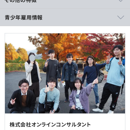
うブラックなイメージを無くしていくべく、エンジニアを
とても大切にする風潮があります。
＜月給制＞
青少年雇用情報
開発部門については、ディスプレイは基本2台・PCは会
基本給20万
社支給。新しいツールや技術があれば試しに取り入れた
※給与は能力・経験を考慮の上応相談
り、開発を1日で終わらせてリリースを次の日に行ったり
※残業代全額支給／残業時間 月平均 20時間以内（変動あ
しています。
り）
また、フラットな職場なので、開発の意見交換ができ、
※社宅（家賃補助）有
過去３年間の新卒採用者数・離職者数
わからないことに関しては気軽に聞ける環境です。エンジ
前年度 採用者数0人 離職者数1人
ニアが仕様を検討して自分で実装していけます。
＜実際の給与例＞
2年度前 採用者数2人 離職者数2人
年収490万円／入社3年目
3年度前 採用者数1人 離職者数0人
年収700万円／入社10年目
過去３年間の新卒採用者数の男女別人数
前年度 男性0人 女性0人
◆ODIN リアルタイム配送システム
2年度前 男性2人 女性0人
配送会社向けの位置情報アプリ
3年度前 男性1人 女性0人
PREMIUM、配送計画、動態管理、フードデリバリーの４
平均勤続年数
プラン
（※
想定年収
は年収提示額を保証するものではありません）
6.7年
各線「横浜駅」西口より徒歩10分
詳しい製品情報については、以下の紹介動画をご覧くださ
株式会社オンラインコンサルタント
い。