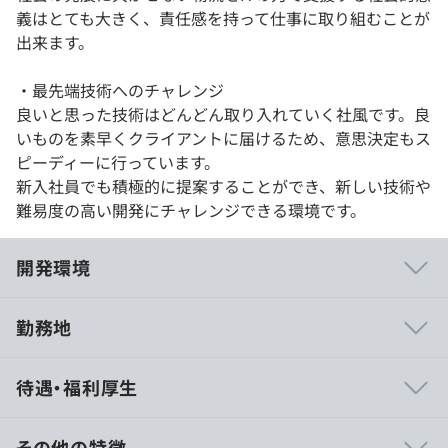
義はとても大きく、責任感を持って仕事に取り組むことが
出来ます。
・最先端技術へのチャレンジ
良いと思った技術はどんどん取り入れていく社風です。良
いものを素早くクライアントに届けるため、意思決定もス
ピーディーに行っています。
新入社員でも積極的に提案することができ、新しい技術や
難易度の高い開発にチャレンジできる環境です。
開発環境
勤務地
弊社の創業時、「日本でIT業界で成功している会社はい
待遇・福利厚生
ない。」と感じ、弊社が日本で一番になると目標を立てま
した。
「エンジニアは拘束時間が長く深夜残業も多い」そうい
その他の特徴