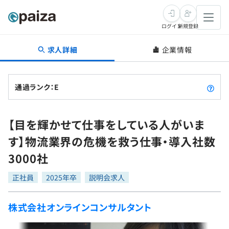
ログイン
新規登録
求人詳細
企業情報
転職・キャリア
未経験転職
求人検索
通過ランク：E
新卒就活
求人検索
インタビュー
【目を輝かせて仕事をしている人がいま
学習
求人検索
インタビュー
転職成功ガイド
す】物流業界の危機を救う仕事・導入社数
本選考
スキルチェック
講座一覧
3000社
転職成功ガイド
転職エージェント
ゲーム・マンガ
インターン
プログラミング言語
正社員
問題集
2025年卒
説明会求人
メディア
SQL
4択課題
株式会社オンラインコンサルタント
新卒エージェント
paizaとは？
Tech Team Journal
評価結果一覧
ナレッジ