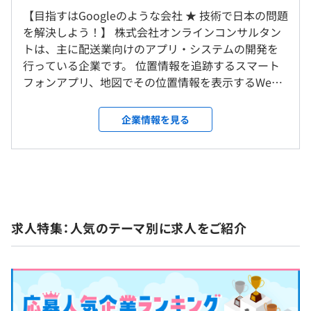
10：00～19：00
【目指すはGoogleのような会社 ★ 技術で日本の問題
https://www.youtube.com/watch?
研修の有無及び内容
休憩時間：休憩60分 ※昼食時間は業務の都合により各々
を解決しよう！】 株式会社オンラインコンサルタン
v=Pvj7PAcRWSM&t=3s
・新入社員研修（外部セミナーへの参加）
の自主性に任せています
トは、主に配送業向けのアプリ・システムの開発を
https://www.youtube.com/watch?
- ビジネスマナーや社会人としての心構えなど
平均残業時間：平均10-20時間／月
行っている企業です。 位置情報を追跡するスマート
v=DSiR6XRu_74&feature=emb_imp_woyt
フォンアプリ、地図でその位置情報を表示するWeb
https://www.youtube.com/watch?v=iyMGAGszZBA
・新入社員フォローアップ研修
システムなどを開発・販売しています。 業務のメイ
ンとなっているのは自社で開発した『ODINリアルタ
ODIN PREMIUM
企業情報を見る
・プログラミング研修（学習計画の実施）
《年間休日125日以上》
イム配送システム』という2700社の法人ユーザーに
https://delivery-system.com/
- 業務に関連したシステム開発を学習
・完全週休2日制（土日）
ご利用いただいているサービスです（2023年8月末時
- 個人の能力に合わせたWeb系言語学習または
・祝日
点）。 特にODINリアルタイム配送システムは配送業
ODIN 配送計画
Android開発など
・年末年始休暇（12/30～1/3）
をターゲットとしたシステムです。 配送業はITで改
https://delivery-planning.com/
・法定休暇（年次有給休暇、産前・産後休暇等・生理休
善すべき課題が多く残されている分野です。 弊社は
＜プログラミング学習内容例＞ ※個人の能力や業務内容
業・育児時間・育児休暇・子の看護休暇・介護休業・公民
下請けや受託ではなく、クライアントと直接やりと
ODIN 動態管理
によります
求人特集：人気のテーマ別に求人をご紹介
権行使の時間等）
りをしながら、サービスを向上させたり、新しい技
https://doutaikanri.com/
・書籍を利用したプログラミングの学習（PHP、
・特別休暇
術を導入したりといったことを行っております。仕様
MySQL、JavaScript、Vue.js）
だけを書いて終わりというようなことはしません。
ODIN フードデリバリー
・テストに関する学習（単体テスト、結合テスト、E2E
実際にプログラムを書き、サーバーを構築し、デプ
https://food-delivery-system.net/
テストなど）
ロイし、クライアントの反応や自分の意見を取り入
・WEBセキュリティに関する学習