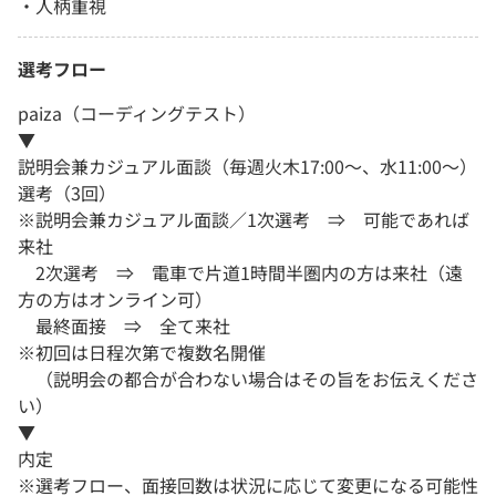
・人柄重視
選考フロー
paiza（コーディングテスト）
▼
説明会兼カジュアル面談（毎週火木17:00～、水11:00～）
選考（3回）
※説明会兼カジュアル面談／1次選考 ⇒ 可能であれば
来社
2次選考 ⇒ 電車で片道1時間半圏内の方は来社（遠
方の方はオンライン可）
最終面接 ⇒ 全て来社
※初回は日程次第で複数名開催
（説明会の都合が合わない場合はその旨をお伝えくださ
い）
▼
内定
※選考フロー、面接回数は状況に応じて変更になる可能性