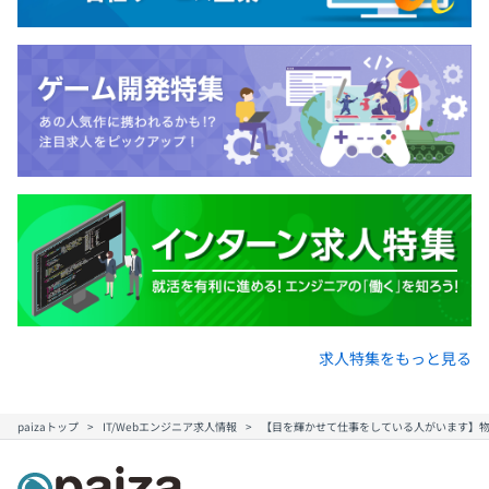
- 希望者は年2回の面談を行っています。
は半年に1度の面談を行っております。
厚生年金 健康保険 雇用保険 労災保険
社内検定等の制度の有無及びその内容
書籍購入、セミナー・勉強会参加などは経費として認めて
なし
います。（要事前申請）
3カ月
前年度の月平均所定外労働時間の実績
18.5時間
エンジニアは全員、21インチ以上のモニターを2台以上利
前年度の有給休暇の平均取得日数
用しています。
11.44日
中には3台利用する人も。
前事業年度の育児休業取得者数／出産者数
机は150センチ以上で広々としています。SSDの最新PCで
快適な開発環境です。
求人特集をもっと見る
男性0人/0人
例）OS: Win10 Pro, CPU: Core i5-7500 3.40GHz, メモリ:
女性0人/0人
16GB, ディスク: 256GB SSD + 2TB HDD
役員及び管理的地位にある者に占める女性の割合
paizaトップ
IT/Webエンジニア求人情報
【目を輝かせて仕事をしている人がいます】物
- モニター、キーボード、マウス等購入補助あり
役員100.0%
管理職33.3%