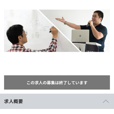
イベント・セミナー
paiza times
再チャレンジ結果一覧
リファレンス
インタビュー
note
就活成功ガイド
プラン
個人向けプラン
法人向けプラン
学校向けプラン
契約内容・クーポン
この求人の募集は終了しています
求人概要