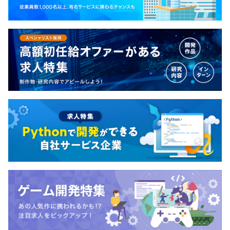
■Slackの活用率、日本一
■社内外勉強会毎月150回開催、日本一を目指し中！
各種社会保険完備（関東ITソフトウェア健康保険組合加
など、業界随一のアウトプットと学習に猛烈的な文化で
入）
す。自ら楽しみながら学ぶことが当たり前の人が多い組織
です。
代表が「やるからには日本一」を掲げて、お祭り的なノリ
無期雇用
でありながらも勝利を目指す「体育祭系（≠体育会系）」
のウィニングカルチャーがあります。
【早期成長を実現】
3ヶ月（試用期間中は正式雇用時と同じ条件です）
新卒入社のメンバーが“ラーニングアニマル”として成長す
るため、新卒育成体系を定めています。
他社よりも1.5倍以上の早期成長と、技術だけでなく“ビジ
ネスプロフェッショナル”として成長するための育成方針
を掲げ「日本で一番新卒が成長できる会社」を目指してい
ます。