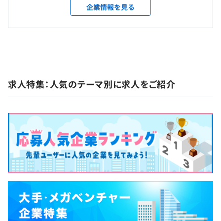
強味に、日本のWebを牽引するモバイルテクノロジ
企業情報を見る
受動喫煙防止措置に関する事項
います。
ーを世の中に発信してきました。 会員数数百万～数
《年間休日121日（2023年度）》
オフィス勤務の場合：屋内の受動喫煙対策あり（禁煙）
千万規模のモバイルサイト運用実績を豊富に持って
■完全週休2日制（土・日・祝祭日）
《アウトソーシングの時代を終わらせる》
おり、企画・開発から運用までのパワフルかつハイ
■年末年始休暇（年間休日カレンダーによる）
企業のデジタル変革を進める上では、ノンコアな事業領域
グレードな「総合力」を基軸エンジンにして「機動
■有給休暇（初年度10日）
はSaaSやアウトソーシングをした上で、差別化するべき
力」をプラス、モバイルサービスにおけるトータ
コアな事業領域については、内製化が必要になります。
＜東京本社アクセス＞
ル・ソリューションサービスを提供しています。 ま
・東急田園都市線「三軒茶屋駅」駅下車 世田谷通り出口
求人特集：人気のテーマ別に求人をご紹介
た、スマートフォン・SNSの急成長に伴い、多様化
ゆめみは10年以上前から、従来型の一括請負、アウトソ
より徒歩4分
するニーズに確実に応えるため、技術力＋企画力を
時間外労働手当（40時間を超えた場合は追加で支給）
ーシングの関係性ではなく「伴走型パートナー」として内
・東急世田谷線「三軒茶屋駅」駅下車 徒歩6分
武器に、アプリケーション開発における最大限のバ
製化支援を行ってきたリーディングカンパニーです。
ックアップを提供。 システム開発、企画コンサルテ
ィング、デザイン・運用と幅広くおこない、長年の
ユーザーにとって良いプロダクト、サービスを提供してい
フィーチャーフォン・モバイルシステム開発・経験
く為にも、アウトソーシングの時代を終わらせるという使
特別賞与あり
ノウハウを、スマートフォン向けの開発アーキテク
命感を持って事業を行っていきます。
チャにも積極的に適用・技術展開。 BtoBからBtoC
まであらゆるシーンに応じたアプリ開発・ソリュー
ションサービスを提供しています。
年1回
■Qiitaの企業投稿数、日本一