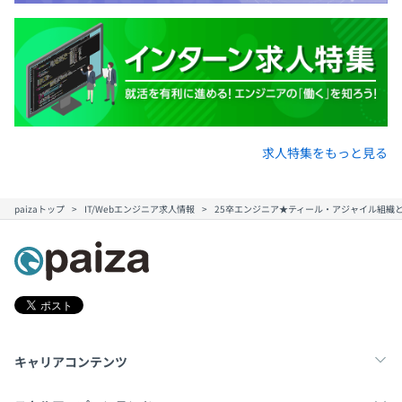
相談の上、ご希望のマシンを支給いたします。
求人特集をもっと見る
【開発の特徴】
ゆめみのエンジニアは「Quality & Agility（高品質と機動
性）」を顧客に提供する価値としています。
paizaトップ
IT/Webエンジニア求人情報
25卒エンジニア★ティール・アジャイル組織
1チーム5～7名程度でアジャイル開発を主眼に置き、手法
にこだわらずチームメンバーと共に考え、プロジェクトを
進めていることが特徴です。
特に直近では、生成AIを活用したドキュメント生成・コー
ド生成に代表が異常に力を入れており、DocDD（ドキュ
メント駆動開発）と独自の開発モデルの確立を目指し、将
キャリアコンテンツ
来的な開発のパラダイムが変わる世界を見越した取り組み