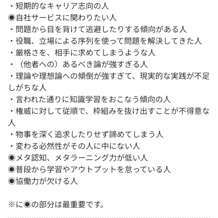
・短期的なキャリア志向の人
◉自社サービスに関わりたい人
・問題から目を背けて逃避したりする傾向がある人
・役職、立場による序列を使って問題を解決してきた人
・厳格さを、相手に求めてしまうような人
・（他者への）あるべき論が強すぎる人
・理論や理想論への傾倒が強すぎて、現実的な実践が不足
しがちな人
・言われた通りに知識学習をおこなう傾向の人
・権威に対して従順で、枠組みを抜け出すことが不得意な
人
・物事を深く追求したりせず諦めてしまう人
・変わる必然性がその人に中にない人
◉メタ認知、メタラーニング力が低い人
◉普段から学習やアウトプットを怠っている人
◉協働力が欠ける人
※に◉の部分は最重要です。