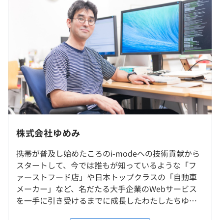
基本給：336,467円～444,434円
「あれ？やるからには日本一じゃないのか」とツッコミが
固定残業手当：105,200円～138,900円（超過分は別途支
ありそうなのですが、上位の顔ぶれを見てください。ゆめ
給）
みの規模・事業性質を考えると実質1位です……と、いう
のは言い訳として。代表は国内1位を目指しています。
（※
想定年収
は年収提示額を保証するものではありません）
【（世界中で） 1億MAUに使われるサービスを提供する
】
フルリモートでの勤務となります。
ゆめみでは、プロダクトの価値向上を目的として、大企業
株式会社ゆめみ
フレックスタイム制／標準労働時間1日8時間（コアタイ
からスタートアップまでの内製化支援を事業として行なっ
就業場所の変更範囲
ム／11：00～16：00）
ています。
携帯が普及し始めたころのi-modeへの技術貢献から
＜雇入時＞
※一定基準の勤務実績を満たしたメンバーについては、コ
スタートして、今では誰もが知っているような「フ
雇入時：東京本社、および自宅
アタイムなしのフルフレックス制となります
特に、多くの人の生活に密着した長く使われるサービスの
ァーストフード店」や日本トップクラスの「自動車
＜変更範囲＞
休憩時間：休憩60分
実現がゆめみの強みです。
メーカー」など、名だたる大手企業のWebサービス
変更範囲：会社の定める場所（リモートワークを行う場所
平均残業時間：平均4時間／月
を一手に引き受けるまでに成長したわたしたちゆめ
を含む）
現在は6,000万人の人たちが使う1つ1つの愛されるサービ
み。 2000年の創業以来、「アイデア」と「技術」を
スの裏側には、実はゆめみが提供する技術が組み込まれて