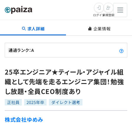
ログイン
新規登録
求人詳細
企業情報
転職・キャリア
未経験転職
求人検索
通過ランク：A
新卒就活
求人検索
インタビュー
25卒エンジニア★ティール・アジャイル組
学習
求人検索
インタビュー
転職成功ガイド
織として先端を走るエンジニア集団！勉強
本選考
スキルチェック
講座一覧
し放題・全員CEO制度あり
転職成功ガイド
転職エージェント
ゲーム・マンガ
インターン
プログラミング言語
正社員
問題集
2025年卒
ダイレクト選考
メディア
SQL
4択課題
株式会社ゆめみ
新卒エージェント
paizaとは？
Tech Team Journal
評価結果一覧
ナレッジ