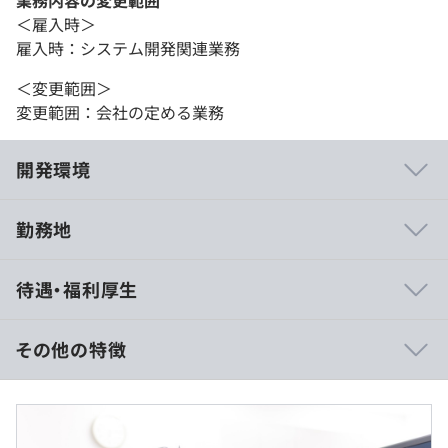
業務内容の変更範囲
＜雇入時＞
雇入時：システム開発関連業務
＜変更範囲＞
変更範囲：会社の定める業務
開発環境
勤務地
【国内4位のテックブランド】
待遇・福利厚生
2024年の日本CTO協会の調査で、当社は国内4位のテック
ブランドを誇り、ゆめみ出身というテックブランド力は高
まっています。
その他の特徴
特定のプロダクトに依存しない技術が身に付くことも含め
■賃金形態：年俸制／年俸を12分割（固定残業代含む）
て、転職後のキャリアの選択肢も幅広く、新卒カードをゆ
■賃金の決定方法：当社規定により決定
めみに切る理由にもなっています。
■月給内訳