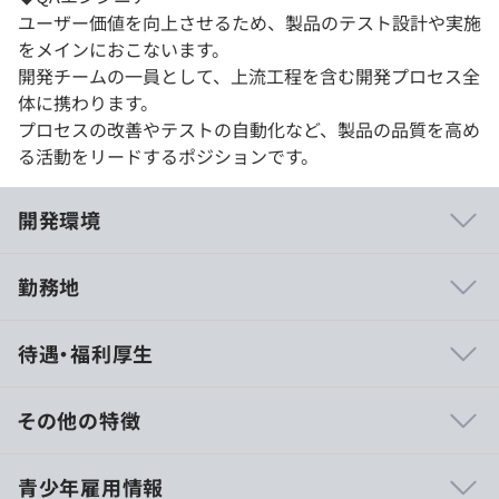
ユーザー価値を向上させるため、製品のテスト設計や実施
をメインにおこないます。
開発チームの一員として、上流工程を含む開発プロセス全
体に携わります。
プロセスの改善やテストの自動化など、製品の品質を高め
る活動をリードするポジションです。
開発環境
勤務地
◆開発領域はフロントエンドからインフラまで
待遇・福利厚生
サイボウズの製品の主幹となるアプリケーションはもちろ
ん、フロントエンドでは製品をスマホで見るためのスマホ
アプリ、アプリケーションを支えるミドルウェア、クラウ
その他の特徴
ド環境を支えるインフラ基盤まで、すべてのレイヤーで自
社のエンジニアが携わり開発しています。
15,000円／日（時給1,875円）
青少年雇用情報