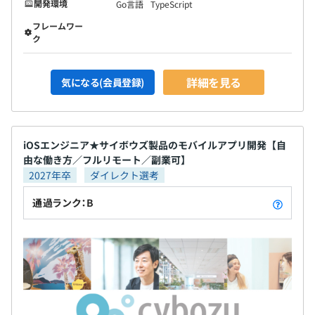
開発環境
Go言語
TypeScript
フレームワー
ク
詳細を見る
気になる(会員登録)
iOSエンジニア★サイボウズ製品のモバイルアプリ開発【自
由な働き方／フルリモート／副業可】
2027年卒
ダイレクト選考
通過ランク：B