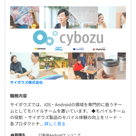
よる情報共有とオープンなコミュニケーションによ
す。
って、全社での協力体制を実現。また、販売や開発
社外勉強会への参加費用も会社負担、書籍購入も費用に制
は社外のパートナー企業とも連携し、コミュニケー
限なく可能なので、好きなだけスキルを磨くことができま
ションを深めています。個人の成果よりも、部門や会
す！
社の壁を超えた一つのチームとしての成果を重視し
ています。 ◆100通りのマッチング 「100人100通り
◆未来のエンジニア育成のために
のマッチング」を目指しています。フルリモート制
サイボウズは未来のエンジニア育成のため、さまざまなコ
度、複業、最長6年間の育児休暇、子連れ出勤制度の
ンテスト、イベントに協賛しています。
ほか、キャリアの検討や現在の業務へ生かすことを
目的に、他部門に一時的に兼務・異動ができる制度
「大人の体験入部」や、自分の「できること」と今
後の「やりたいこと」をkintoneに記入して全社に公
サイボウズ株式会社
【開発環境】
開し、メンバーとチームのマッチングを検討できる
分散ストレージ（Rook／Ceph）やKubernetesのCSIドラ
職務内容
制度「Myキャリ」など、ユニークな制度も充実して
イバ（TopoLVM）を予定しています。
おり、ひとりひとりが輝ける職場づくりをおこなっ
サイボウズでは、iOS・Androidの領域を専門的に扱うチー
ムとしてモバイルチームを置いています。 ◆モバイルチーム
ています。 世界で一番使われるグループウェアメー
の役割 ・サイボウズ製品のモバイル体験の向上をリード ・
カーを目指すサイボウズで活躍していきたい仲間を
各プロダクトチ...
詳しく見る
お待ちしております！
◆サイボウズの開発組織は大きく2つに分かれています！
・kintoneやGaroonなどの製品開発を担う「開発本部」
職種名
27新卒Androidエンジニア