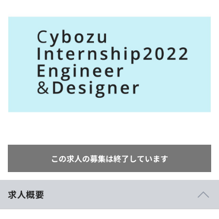
イベント・セミナー
paiza times
再チャレンジ結果一覧
リファレンス
インタビュー
note
就活成功ガイド
プラン
個人向けプラン
法人向けプラン
学校向けプラン
契約内容・クーポン
この求人の募集は終了しています
求人概要