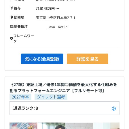
・サービスのクラウド基盤や社内の情報システムなどのイ
給与
月収 43万円 〜
ンフラを支える「クラウド基盤本部」
勤務地
東京都中央区日本橋2-7-1
開発環境
Java
Kotlin
フレームワー
ク
詳細を見る
気になる(会員登録)
《27卒》東証上場／研修1年間◎価値を最大化する仕組みを
創るプラットフォームエンジニア【フルリモート可】
2027年卒
ダイレクト選考
通過ランク：B