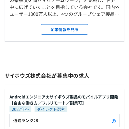
の幸福度を両立するチームワーク】を実現し、世界
インターンのためなし
なし
中に広げていくことを目指している会社です。国内外
◆メール共有
ユーザー1000万人以上、4つのグループウェア製品を
・導入数No.1のメール共有「メールワイズ」
開発・販売しています。サイボウズ流の組織づくりメ
https://www.cybozu.com/jp/service/mailwise/
ソッドで制度や風土の改革を支援するチームワーク
代表アドレス対応をみんなで共有
企業情報を見る
前年度の月平均所定外労働時間の実績
総研事業も展開しています。 ◆BtoBの開発・改善 サ
イボウズ製品は全体で180,000社、kintoneは40,000
4.55時間
社に導入されています。東証プライム上場企業の3社
前年度の有給休暇の平均取得日数
に1社がkintoneを利用中（2024年12月末時点）で
◆ほぼ毎日！楽しく気軽に社内勉強会
15.0日
す。多くのユーザーやチームのインフラになってい
サイボウズのエンジニアは新しいことにアンテナをはって
役員及び管理的地位にある者に占める女性の割合
て、多くのユーザーに価値を届けられるサービスと
いる人が多く、毎日のようにどこかで何らかの勉強会が開
役員50.0%
サイボウズ株式会社が募集中の求人
なっています。熱量が高いユーザーからのフィードバ
かれています。（昨年は年間300件以上開催）
管理職30.43%
ックを元によりよい改善をしていくことが可能なの
Haskellや機械学習といった高度なものから、Linuxや
で、ToBのおもしろみを感じられる環境です。実際
Webサービスの入門までテーマは多様。「リーンスタート
に、民間企業だけに留まらず地域や国との連携をし
アップ」のような技術以外のテーマで開かれることもあり
Androidエンジニア★サイボウズ製品のモバイルアプリ開発
【自由な働き方／フルリモート／副業可】
組織で動く人たちをサポートするサービス提供をし
ます。
2027年卒
ダイレクト選考
ています。 ◆チーム成果を重視 製品を継続的に満足
サイボウズ・ラボのメンバーも一緒に参加し、ときには講
してご利用いただくために、部門を越えて協力し合
師役になることも。思い立ったら始められる手軽さと、社
通過ランク：B
うことを大切にしています。サイボウズは自社製品に
員同士ならではのアットホームな雰囲気が人気の秘密で