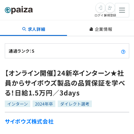
ログイン
新規登録
求人詳細
企業情報
転職・キャリア
未経験転職
求人検索
通過ランク：S
新卒就活
求人検索
インタビュー
【オンライン開催】24新卒インターン★社
学習
求人検索
インタビュー
転職成功ガイド
員からサイボウズ製品の品質保証を学べ
本選考
スキルチェック
講座一覧
る！日給1.5万円／3days
転職成功ガイド
転職エージェント
ゲーム・マンガ
インターン
プログラミング言語
インターン
問題集
2024年卒
ダイレクト選考
メディア
SQL
4択課題
サイボウズ株式会社
新卒エージェント
paizaとは？
Tech Team Journal
評価結果一覧
ナレッジ