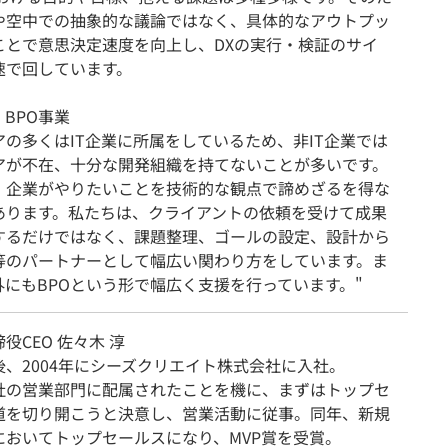
や空中での抽象的な議論ではなく、具体的なアウトプッ
ことで意思決定速度を向上し、DXの実行・検証のサイ
速で回しています。
・BPO事業
アの多くはIT企業に所属をしているため、非IT企業では
アが不在、十分な開発組織を持てないことが多いです。
、企業がやりたいことを技術的な観点で諦めざるを得な
あります。私たちは、クライアントの依頼を受けて成果
するだけではなく、課題整理、ゴールの設定、設計から
等のパートナーとして幅広い関わり方をしています。ま
外にもBPOという形で幅広く支援を行っています。"
役CEO 佐々木 淳
後、2004年にシーズクリエイト株式会社に入社。
社の営業部門に配属されたことを機に、まずはトップセ
道を切り開こうと決意し、営業活動に従事。同年、新規
においてトップセールスになり、MVP賞を受賞。