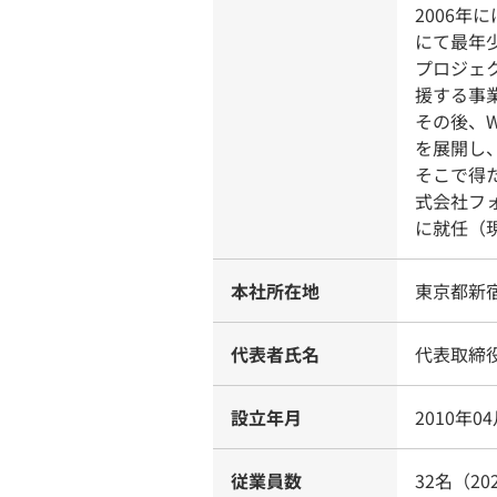
2006
にて最年
プロジェ
援する事
その後、
を展開し
そこで得た
式会社フォ
に就任（
本社所在地
東京都新宿
代表者氏名
代表取締
設立年月
2010年0
従業員数
32名（20