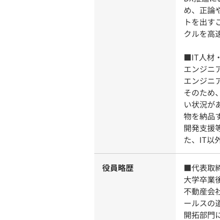
め、正論
トを出す
クルを高
■IT人材
エンジニ
エンジニ
そのため
い状況が
物を納品
開発支援
た、IT以
役員略歴
■代表取締
大学卒業
不動産会
ールスの
開拓部門