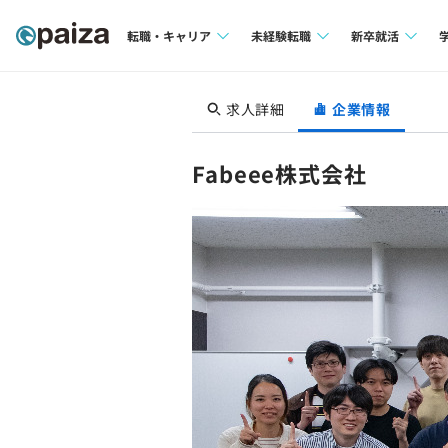
転職・キャリア
未経験転職
新卒就活
求人検索
求人検索
求人検索
求人詳細
企業情報
本選考
インタビュー
インタビュー
インターン
Fabeee株式会社
転職成功ガイド
転職成功ガイド
新卒エージェ
転職エージェント
イベント・セ
インタビュー
就活成功ガイ