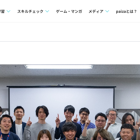
学習
スキルチェック
ゲーム・マンガ
メディア
paizaとは？
講座一覧
プログラミング言語
Tech Team Journal
問題集
SQL
paiza times
4択課題
評価結果一覧
note
ント
ナレッジ
再チャレンジ結果一覧
ミナー
リファレンス
プラン
ド
個人向けプラン
法人向けプラン
学校向けプラン