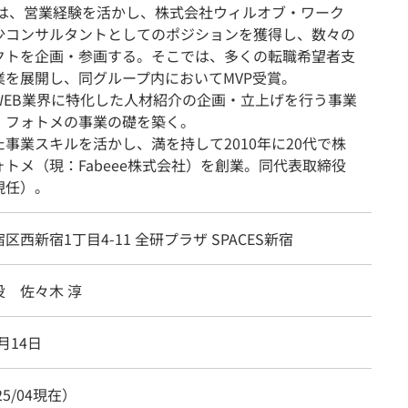
年には、営業経験を活かし、株式会社ウィルオブ・ワーク
少コンサルタントとしてのポジションを獲得し、数々の
クトを企画・参画する。そこでは、多くの転職希望者支
業を展開し、同グループ内においてMVP受賞。
WEB業界に特化した人材紹介の企画・立上げを行う事業
、フォトメの事業の礎を築く。
事業スキルを活かし、満を持して2010年に20代で株
トメ（現：Fabeee株式会社）を創業。同代表取締役
現任）。
区西新宿1丁目4-11 全研プラザ SPACES新宿
役 佐々木 淳
4月14日
25/04現在）