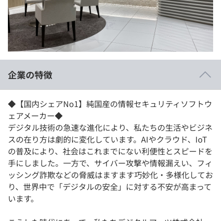
イベント・セミナー
paiza times
再チャレンジ結果一覧
リファレンス
インタビュー
note
就活成功ガイド
プラン
企業の特徴
個人向けプラン
◆【国内シェアNo1】純国産の情報セキュリティソフトウ
法人向けプラン
ェアメーカー◆
デジタル技術の急速な進化により、私たちの生活やビジネ
学校向けプラン
スの在り方は劇的に変化しています。AIやクラウド、IoT
の普及により、社会はこれまでにない利便性とスピードを
契約内容・クーポン
手にしました。一方で、サイバー攻撃や情報漏えい、フィ
ッシング詐欺などの脅威はますます巧妙化・多様化してお
り、世界中で「デジタルの安全」に対する不安が高まって
います。