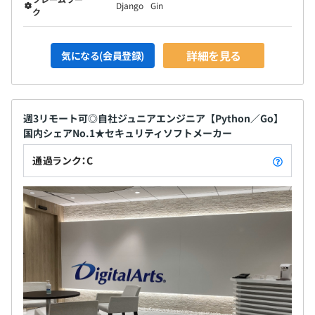
Django
Gin
ク
詳細を見る
気になる(会員登録)
週3リモート可◎自社ジュニアエンジニア【Python／Go】
国内シェアNo.1★セキュリティソフトメーカー
通過ランク：C