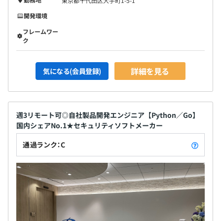
東京都千代田区大手町1-5-1
開発環境
フレームワー
ク
詳細を見る
気になる(会員登録)
週3リモート可◎自社製品開発エンジニア【Python／Go】
国内シェアNo.1★セキュリティソフトメーカー
通過ランク：C