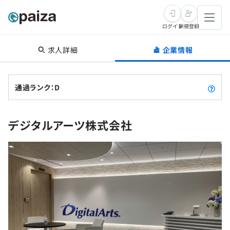
ログイン
新規登録
求人詳細
企業情報
転職・キャリア
未経験転職
求人検索
通過ランク：D
新卒就活
求人検索
インタビュー
デジタルアーツ株式会社
学習
求人検索
インタビュー
転職成功ガイド
本選考
スキルチェック
講座一覧
転職成功ガイド
転職エージェント
ゲーム・マンガ
インターン
プログラミング言語
問題集
メディア
SQL
4択課題
新卒エージェント
paizaとは？
Tech Team Journal
評価結果一覧
ナレッジ