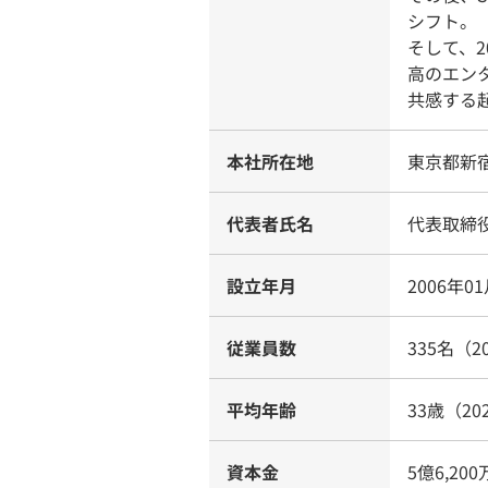
シフト。
そして、
高のエン
共感する
本社所在地
東京都新宿
代表者氏名
代表取締
設立年月
2006年0
従業員数
335名（2
平均年齢
33歳（20
資本金
5億6,20