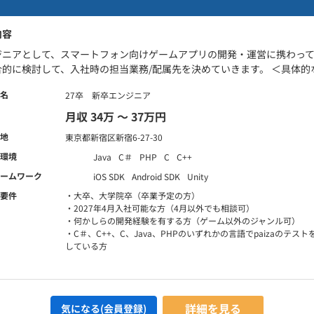
内容
ジニアとして、スマートフォン向けゲームアプリの開発・運営に携わって
的に検討して、入社時の担当業務/配属先を決めていきます。 ＜具体的な業務
名
27卒 新卒エンジニア
月収 34万 〜 37万円
地
東京都新宿区新宿6-27-30
環境
Java
C＃
PHP
C
C++
ームワーク
iOS SDK
Android SDK
Unity
要件
・大卒、大学院卒（卒業予定の方）
・2027年4月入社可能な方（4月以外でも相談可）
・何かしらの開発経験を有する方（ゲーム以外のジャンル可）
・C＃、C++、C、Java、PHPのいずれかの言語でpaizaのテ
している方
詳細を見る
気になる(会員登録)