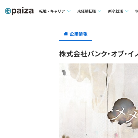
転職・キャリア
未経験転職
新卒就活
求人検索
求人検索
求人検索
企業情報
本選考
インタビュー
インタビュー
インターン
株式会社バンク・オブ・イ
転職成功ガイド
転職成功ガイド
新卒エージェ
転職エージェント
イベント・セ
インタビュー
就活成功ガイ