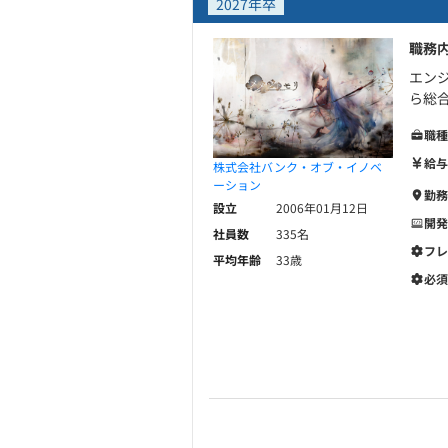
2027年卒
職務
エン
ら総合
職種
給与
株式会社バンク・オブ・イノベ
ーション
勤務
設立
2006年01月12日
開発
社員数
335名
フレ
平均年齢
33歳
必須