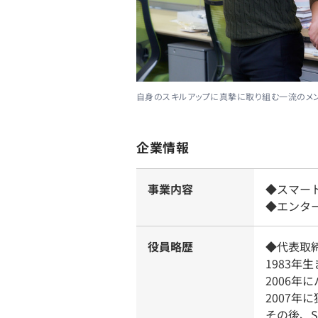
自身のスキルアップに真摯に取り組む一流のメン
企業情報
事業内容
◆スマー
◆エンタ
役員略歴
◆代表取締
1983
2006
2007年
その後、S