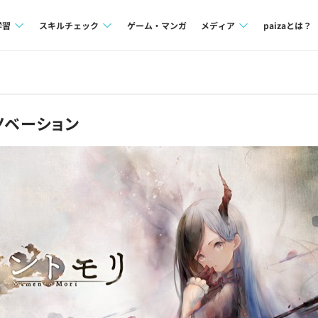
学習
スキルチェック
ゲーム・マンガ
メディア
paizaとは？
講座一覧
プログラミング言語
Tech Team Journal
問題集
SQL
paiza times
ノベーション
4択課題
評価結果一覧
note
ント
ナレッジ
再チャレンジ結果一覧
ミナー
リファレンス
プラン
ド
個人向けプラン
法人向けプラン
学校向けプラン