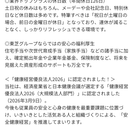
◎業界トップクラスの休日数（年間休日126日）
土日祝の休みはもちろん、メーデーや会社記念日、特別休
日など休日数は多めです。特筆すべきは「祝日が土曜日の
場合、前日の金曜日が休日」となっており、連休が減るこ
となく、しっかりリフレッシュできる環境です。
◎東芝グループならではの安心の福利厚生
住宅手当や次世代育成手当（家族手当）などの諸手当に加
え、確定拠出年金や企業年金基金、保険制度など、将来を
見据えた資産形成のサポートも万全です。
＜「健康経営優良法⼈2026」に認定されました！＞
当社は、経済産業省と⽇本健康会議が選定する「健康経営
優良法⼈2026（⼤規模法⼈部門）」に認定されました
（2026年3⽉9日）。
今後も従業員の安全と⼼⾝の健康を最重要課題に位置づ
け、いきいきとした活気ある⼈と組織づくりによる、「安
全健康経営」を推進してまいります。