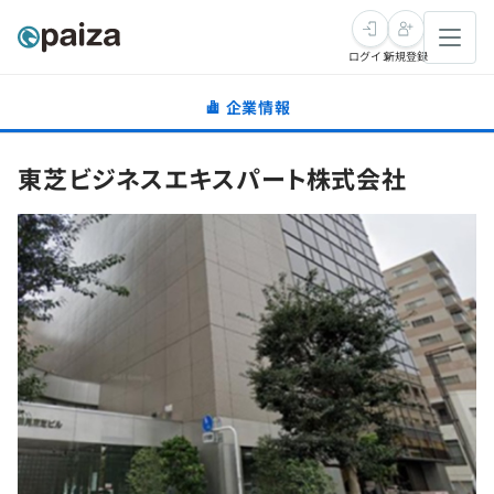
ログイン
新規登録
企業情報
転職・キャリア
東芝ビジネスエキスパート株式会社
未経験転職
求人検索
新卒就活
求人検索
インタビュー
学習
求人検索
インタビュー
転職成功ガイド
本選考
スキルチェック
講座一覧
転職成功ガイド
転職エージェント
ゲーム・マンガ
インターン
プログラミング言語
問題集
メディア
SQL
4択課題
新卒エージェント
paizaとは？
Tech Team Journal
評価結果一覧
ナレッジ