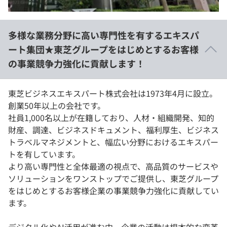
イベント・セミナー
paiza times
再チャレンジ結果一覧
リファレンス
インタビュー
多様な業務分野に高い専門性を有するエキスパ
note
ート集団★東芝グループをはじめとするお客様
就活成功ガイド
プラン
の事業競争力強化に貢献します！
個人向けプラン
東芝ビジネスエキスパート株式会社は1973年4月に設立。
創業50年以上の会社です。
法人向けプラン
社員1,000名以上が在籍しており、人材・組織開発、知的
財産、調達、ビジネスドキュメント、福利厚生、ビジネス
学校向けプラン
トラベルマネジメントと、幅広い分野におけるエキスパー
トを有しています。
契約内容・クーポン
より高い専門性と全体最適の視点で、高品質のサービスや
ソリューションをワンストップでご提供し、東芝グループ
をはじめとするお客様企業の事業競争力強化に貢献してい
ます。