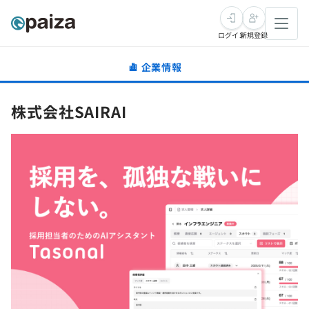
ログイン
新規登録
企業情報
転職・キャリア
株式会社SAIRAI
未経験転職
求人検索
新卒就活
求人検索
インタビュー
学習
求人検索
インタビュー
転職成功ガイド
本選考
スキルチェック
講座一覧
転職成功ガイド
転職エージェント
ゲーム・マンガ
インターン
プログラミング言語
問題集
メディア
SQL
4択課題
新卒エージェント
paizaとは？
Tech Team Journal
評価結果一覧
ナレッジ