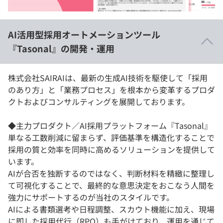
イベント・セミナー
paiza times
再チャレンジ結果一覧
リファレンス
インタビュー
AI活用型採用オートメーションツール
note
『Tasonal』の開発・運用
就活成功ガイド
プラン
株式会社SAIRAIは、最新の生成AI技術を駆使して「採用
個人向けプラン
のあり方」と「業務プロセス」を根本から変革するプロダ
クトおよびコンサルティングを展開しております。
法人向けプラン
◆主力プロダクト／AI採用プラットフォーム『Tasonal』
学校向けプラン
単なる工数削減に留まらず、評価基準を構造化することで
採用の質と効率を同時に高めるソリューションを提供して
契約内容・クーポン
います。
AIが合否を独断するのではなく、判断材料を精緻に整理し
て可視化することで、最終的な意思決定をおこなう人間を
強力にサポートするのが当社のスタイルです。
AIによる書類選考や日程調整、スカウト機能に加え、現場
に即した採用代行（RPO）も手がけており、運用を通じて