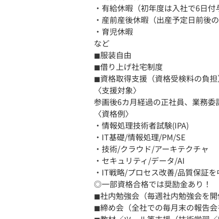
・有給休暇（初年度は入社で6日付
・産前産後休暇（出産予定日前後の
・育児休暇
など
◼︎服装自由
◼︎借り上げ社宅制度
◼︎資格取得支援（資格受検料の負
〈支援対象〉
参画後6カ月経過の正社員、業務委
〈資格例〉
・情報処理技術者試験(IPA)
・IT基礎/情報処理/PM/SE
・技術/クラウド/アーキテクチャ
・セキュリティ/データ/AI
・IT戦略/プロセス改善/品質保証
◎一部資格合格では奨励金あり！
◼︎社内勉強会（毎週社内勉強会を開
◼︎締め会（全社での毎月末の報告