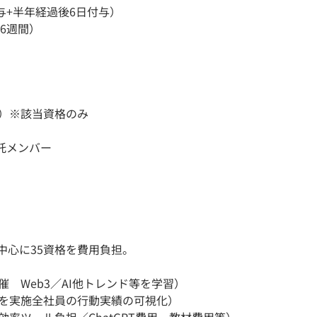
与+半年経過後6日付与）
6週間）
担）※該当資格のみ
託メンバー
を中心に35資格を費用負担。
催 Web3／AI他トレンド等を学習）
会を実施全社員の行動実績の可視化）