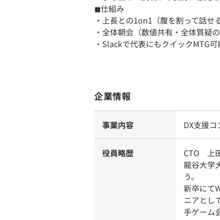
◼︎仕組み
・上長との1on1（腹を割って話せ
・全体朝会（数値共有・全体質疑の
・Slackで代表にもクイックMTG可
企業情報
事業内容
DX支援コ
役員略歴
CTO 上
龍谷大学
う。
新卒にて
ニアとし
手ゲーム