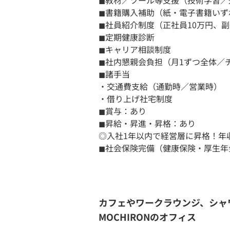
◼︎教材／ツール等支援（技術学習／
◼︎書籍購入補助（紙・電子書籍い
◼︎社員紹介制度（正社員10万円、
◼︎定期健康診断
◼︎キャリア相談制度
◼︎社内懇親会負担（月1ずつ全体
◼︎諸手当
・交通費支給（通勤時／営業時）
・借り上げ社宅制度
◼︎賞与：あり
◼︎昇給・昇進・昇格：あり
◎入社1年以内で経営層に昇格！年
◼︎社会保険完備（健康保険・厚生
カフェやワークラウンジ、シャ
MOCHIRONのオフィス