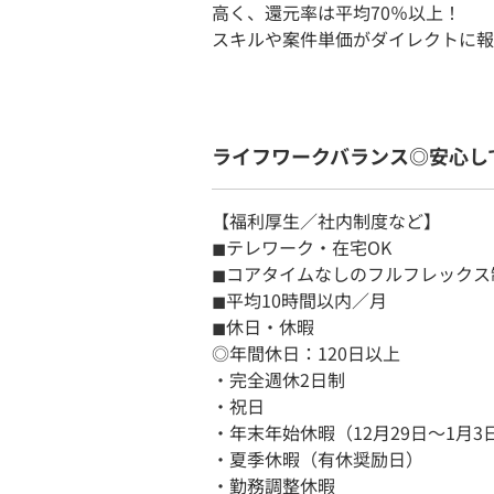
高く、還元率は平均70％以上！
スキルや案件単価がダイレクトに報
ライフワークバランス◎安心して
【福利厚生／社内制度など】
◼︎テレワーク・在宅OK
◼︎コアタイムなしのフルフレックス
◼︎平均10時間以内／月
◼︎休日・休暇
◎年間休日：120日以上
・完全週休2日制
・祝日
・年末年始休暇（12月29日～1月3
・夏季休暇（有休奨励日）
・勤務調整休暇