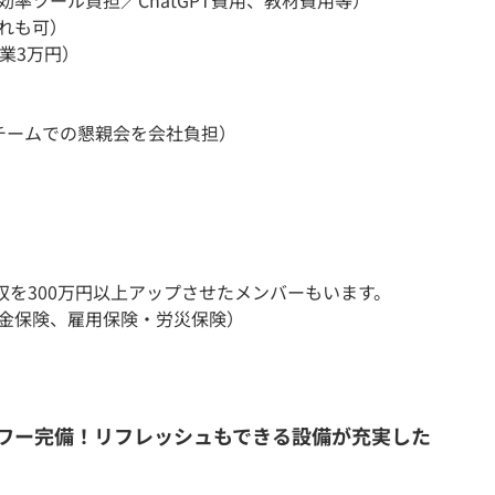
効率ツール負担／ChatGPT費用、教材費用等）
ずれも可）
副業3万円）
／チームでの懇親会を会社負担）
収を300万円以上アップさせたメンバーもいます。
年金保険、雇用保険・労災保険）
ワー完備！リフレッシュもできる設備が充実した