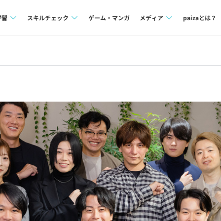
学習
スキルチェック
ゲーム・マンガ
メディア
paizaとは？
講座一覧
プログラミング言語
Tech Team Journal
問題集
SQL
paiza times
4択課題
評価結果一覧
note
ント
ナレッジ
再チャレンジ結果一覧
ミナー
リファレンス
プラン
ド
個人向けプラン
法人向けプラン
学校向けプラン