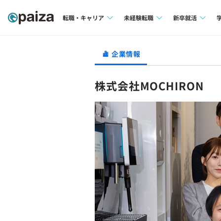
転職・キャリア
未経験転職
新卒就活
求人検索
求人検索
求人検索
企業情報
本選考
インタビュー
インタビュー
インターン
株式会社MOCHIRON
転職成功ガイド
転職成功ガイド
新卒エージェ
転職エージェント
イベント・セ
インタビュー
就活成功ガイ