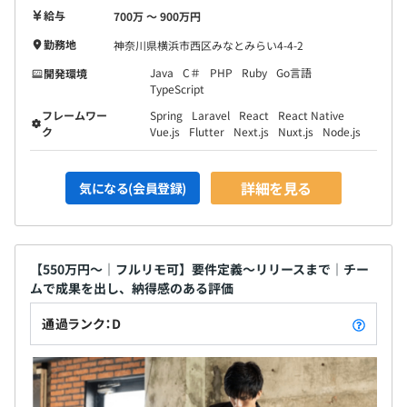
給与
700万 〜 900万円
勤務地
神奈川県横浜市西区みなとみらい4-4-2
Java
C＃
PHP
Ruby
Go言語
開発環境
TypeScript
フレームワー
Spring
Laravel
React
React Native
ク
Vue.js
Flutter
Next.js
Nuxt.js
Node.js
詳細を見る
気になる(会員登録)
【550万円〜｜フルリモ可】要件定義〜リリースまで｜チー
ムで成果を出し、納得感のある評価
通過ランク：D