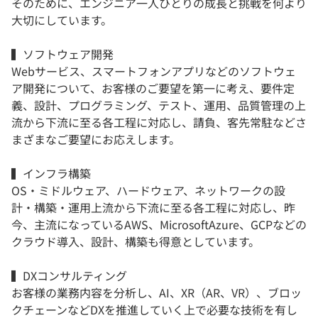
そのために、エンジニア一人ひとりの成長と挑戦を何より
大切にしています。
▍ソフトウェア開発
Webサービス、スマートフォンアプリなどのソフトウェ
ア開発について、お客様のご要望を第一に考え、要件定
義、設計、プログラミング、テスト、運用、品質管理の上
流から下流に至る各工程に対応し、請負、客先常駐などさ
まざまなご要望にお応えします。
▍インフラ構築
OS・ミドルウェア、ハードウェア、ネットワークの設
計・構築・運用上流から下流に至る各工程に対応し、昨
今、主流になっているAWS、MicrosoftAzure、GCPなどの
クラウド導入、設計、構築も得意としています。
▍DXコンサルティング
お客様の業務内容を分析し、AI、XR（AR、VR）、ブロッ
クチェーンなどDXを推進していく上で必要な技術を有し