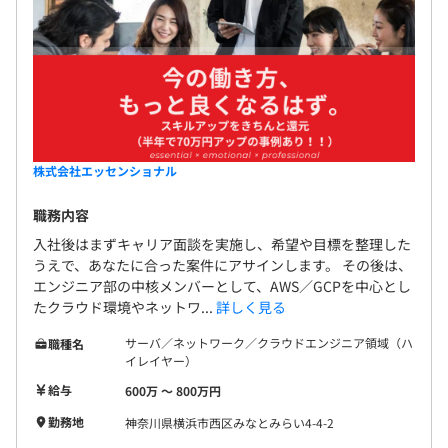
株式会社エッセンショナル
職務内容
入社後はまずキャリア面談を実施し、希望や目標を整理した
うえで、あなたに合った案件にアサインします。 その後は、
エンジニア部の中核メンバーとして、AWS／GCPを中心とし
たクラウド環境やネットワ...
詳しく見る
サーバ／ネットワーク／クラウドエンジニア領域（ハ
職種名
イレイヤー）
給与
600万 〜 800万円
勤務地
神奈川県横浜市西区みなとみらい4-4-2