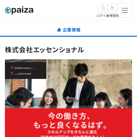
ログイン
新規登録
企業情報
転職・キャリア
株式会社エッセンショナル
未経験転職
求人検索
新卒就活
求人検索
インタビュー
学習
求人検索
インタビュー
転職成功ガイド
本選考
スキルチェック
講座一覧
転職成功ガイド
転職エージェント
ゲーム・マンガ
インターン
プログラミング言語
問題集
メディア
SQL
4択課題
新卒エージェント
paizaとは？
Tech Team Journal
評価結果一覧
ナレッジ