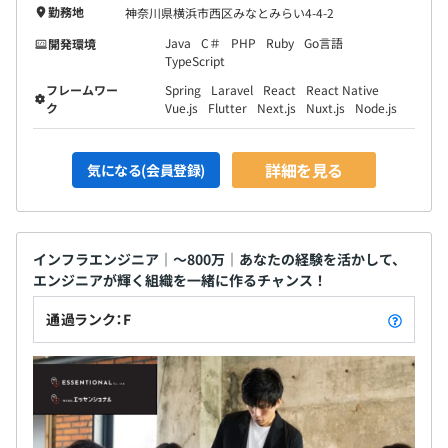
勤務地
神奈川県横浜市西区みなとみらい4-4-2
Java
C＃
PHP
Ruby
Go言語
開発環境
TypeScript
フレームワー
Spring
Laravel
React
React Native
ク
Vue.js
Flutter
Next.js
Nuxt.js
Node.js
詳細を見る
気になる(会員登録)
インフラエンジニア｜～800万｜あなたの経験を活かして、
エンジニアが輝く組織を一緒に作るチャンス！
通過ランク：F