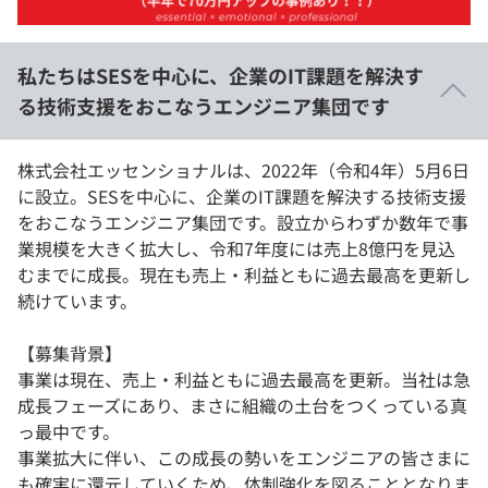
イベント・セミナー
paiza times
再チャレンジ結果一覧
リファレンス
インタビュー
私たちはSESを中心に、企業のIT課題を解決す
note
る技術支援をおこなうエンジニア集団です
就活成功ガイド
プラン
株式会社エッセンショナルは、2022年（令和4年）5月6日
個人向けプラン
に設立。SESを中心に、企業のIT課題を解決する技術支援
をおこなうエンジニア集団です。設立からわずか数年で事
法人向けプラン
業規模を大きく拡大し、令和7年度には売上8億円を見込
むまでに成長。現在も売上・利益ともに過去最高を更新し
学校向けプラン
続けています。
契約内容・クーポン
【募集背景】
事業は現在、売上・利益ともに過去最高を更新。当社は急
成長フェーズにあり、まさに組織の土台をつくっている真
っ最中です。
事業拡大に伴い、この成長の勢いをエンジニアの皆さまに
も確実に還元していくため、体制強化を図ることとなりま