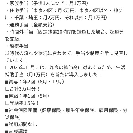
・家族手当（子供1人につき：月1万円）
・住宅手当（東京23区：月3万円、東京23区以外・神奈
川・千葉・埼玉：月2万円、それ以外：月1万円）
・通勤手当（全額支給）
・時間外手当（固定残業20時間を超過した場合、超過分
を支給）
・深夜手当
◎時代の流れや状況に合わせて、手当や制度を常に見直し
ています！
∟2025年11月には、昨今の物価高に対応するため、生活
補助手当（月1万円）を新たに導入しました！
◼︎賞与：年2回（6月・12月）
∟合計3カ月分！
◼︎昇給：年1回（5月）
∟昇給率1.5％！
◼︎社会保険完備（健康保険・厚生年金保険、雇用保険・労
災保険）
◼︎試用期間なし
◼︎育成環境