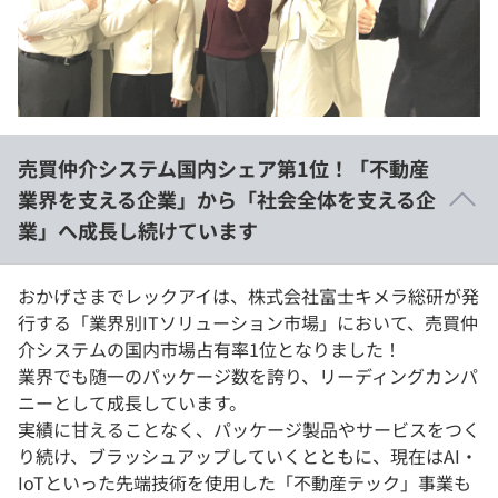
イベント・セミナー
paiza times
再チャレンジ結果一覧
リファレンス
インタビュー
note
就活成功ガイド
プラン
売買仲介システム国内シェア第1位！「不動産
個人向けプラン
業界を支える企業」から「社会全体を支える企
業」へ成長し続けています
法人向けプラン
学校向けプラン
おかげさまでレックアイは、株式会社富士キメラ総研が発
行する「業界別ITソリューション市場」において、売買仲
介システムの国内市場占有率1位となりました！
契約内容・クーポン
業界でも随一のパッケージ数を誇り、リーディングカンパ
ニーとして成長しています。
実績に甘えることなく、パッケージ製品やサービスをつく
り続け、ブラッシュアップしていくとともに、現在はAI・
IoTといった先端技術を使用した「不動産テック」事業も