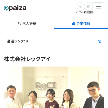
ログイン
新規登録
求人詳細
企業情報
転職・キャリア
未経験転職
求人検索
通過ランク：B
新卒就活
求人検索
インタビュー
株式会社レックアイ
学習
求人検索
インタビュー
転職成功ガイド
本選考
スキルチェック
講座一覧
転職成功ガイド
転職エージェント
ゲーム・マンガ
インターン
プログラミング言語
問題集
メディア
SQL
4択課題
新卒エージェント
paizaとは？
Tech Team Journal
評価結果一覧
ナレッジ