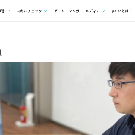
学習
スキルチェック
ゲーム・マンガ
メディア
paizaとは？
講座一覧
プログラミング言語
Tech Team Journal
問題集
SQL
paiza times
社
4択課題
評価結果一覧
note
ント
ナレッジ
再チャレンジ結果一覧
ミナー
リファレンス
プラン
ド
個人向けプラン
法人向けプラン
学校向けプラン