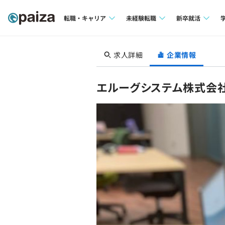
転職・キャリア
未経験転職
新卒就活
求人検索
求人検索
求人検索
求人詳細
企業情報
本選考
インタビュー
インタビュー
インターン
エルーグシステム株式会
転職成功ガイド
転職成功ガイド
新卒エージェ
転職エージェント
イベント・セ
インタビュー
就活成功ガイ