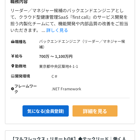
職務内容
リーダー／マネジャー候補のバックエンドエンジニアとし
て、クラウド型健康管理SaaS『first call』のサービス開発を
担う内製化チームにて、機能開発や内部品質の改善をご担当
いただきます。 ...
詳しく見る
バックエンドエンジニア（リーダー／マネジャー候
職種名
補）
給与
700万 〜 1,100万円
勤務地
東京都中央区築地4-1-1
開発環境
C＃
フレームワー
.NET Framework
ク
詳細を見る
気になる(会員登録)
【フルフレックス・リモートOK】◆テックリード｜働く人