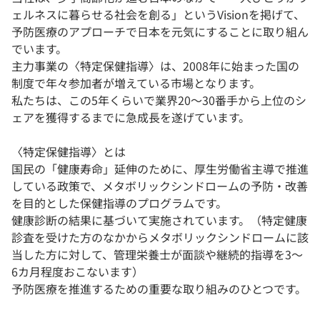
ェルネスに暮らせる社会を創る」というVisionを掲げて、
予防医療のアプローチで日本を元気にすることに取り組ん
でいます。
主力事業の〈特定保健指導〉は、2008年に始まった国の
制度で年々参加者が増えている市場となります。
私たちは、この5年くらいで業界20～30番手から上位のシ
ェアを獲得するまでに急成長を遂げています。
〈特定保健指導〉とは
国民の「健康寿命」延伸のために、厚生労働省主導で推進
している政策で、メタボリックシンドロームの予防・改善
を目的とした保健指導のプログラムです。
健康診断の結果に基づいて実施されています。（特定健康
診査を受けた方のなかからメタボリックシンドロームに該
当した方に対して、管理栄養士が面談や継続的指導を3～
6カ月程度おこないます）
予防医療を推進するための重要な取り組みのひとつです。