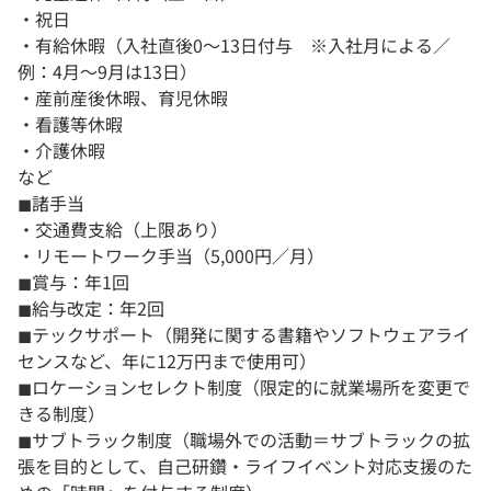
・祝日
・有給休暇（入社直後0～13日付与 ※入社月による／
例：4月〜9月は13日）
・産前産後休暇、育児休暇
・看護等休暇
・介護休暇
など
◼︎諸手当
・交通費支給（上限あり）
・リモートワーク手当（5,000円／月）
◼︎賞与：年1回
◼︎給与改定：年2回
◼︎テックサポート（開発に関する書籍やソフトウェアライ
センスなど、年に12万円まで使用可）
◼︎ロケーションセレクト制度（限定的に就業場所を変更で
きる制度）
◼︎サブトラック制度（職場外での活動＝サブトラックの拡
張を目的として、自己研鑽・ライフイベント対応支援のた