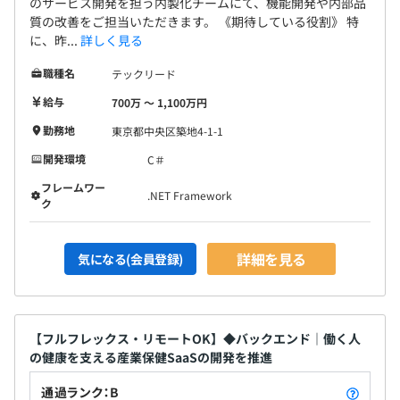
のサービス開発を担う内製化チームにて、機能開発や内部品
質の改善をご担当いただきます。 《期待している役割》 特
に、昨...
詳しく見る
職種名
テックリード
給与
700万 〜 1,100万円
勤務地
東京都中央区築地4-1-1
開発環境
C＃
フレームワー
.NET Framework
ク
詳細を見る
気になる(会員登録)
【フルフレックス・リモートOK】◆バックエンド｜働く人
の健康を支える産業保健SaaSの開発を推進
通過ランク：B