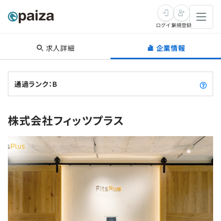
ログイン
新規登録
求人詳細
企業情報
転職・キャリア
未経験転職
求人検索
通過ランク：B
新卒就活
求人検索
インタビュー
株式会社フィッツプラス
学習
求人検索
インタビュー
転職成功ガイド
本選考
スキルチェック
講座一覧
転職成功ガイド
転職エージェント
ゲーム・マンガ
インターン
プログラミング言語
問題集
メディア
SQL
4択課題
新卒エージェント
paizaとは？
Tech Team Journal
評価結果一覧
ナレッジ