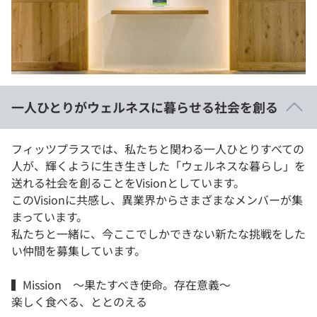
イベント・セミナー
paiza times
再チャレンジ結果一覧
リファレンス
インタビュー
note
就活成功ガイド
プラン
一人ひとりがウェルネスに暮らせる社会を創る
個人向けプラン
フィッツプラスでは、私たちと関わる一人ひとりすべての
法人向けプラン
人が、輝くように生き生きした「ウェルネスな暮らし」を
送れる社会を創ることをVisionとしています。
学校向けプラン
このVisionに共感し、異業界からさまざまなメンバーが集
まっています。
契約内容・クーポン
私たちと一緒に、今ここでしかできない新たな挑戦をした
い仲間を募集しています。
▍Mission 〜果たすべき使命。存在意義〜
楽しく食べる、ととのえる