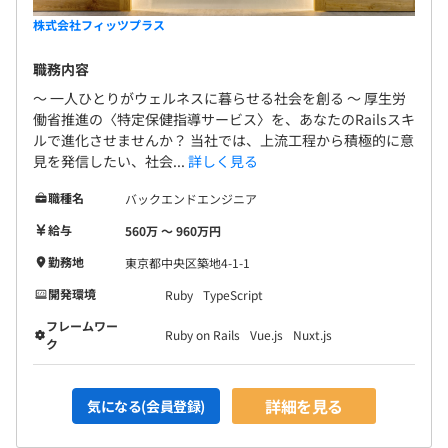
株式会社フィッツプラス
職務内容
〜 一人ひとりがウェルネスに暮らせる社会を創る 〜 厚生労
働省推進の〈特定保健指導サービス〉を、あなたのRailsスキ
ルで進化させませんか？ 当社では、上流工程から積極的に意
見を発信したい、社会...
詳しく見る
職種名
バックエンドエンジニア
給与
560万 〜 960万円
勤務地
東京都中央区築地4-1-1
開発環境
Ruby
TypeScript
フレームワー
Ruby on Rails
Vue.js
Nuxt.js
ク
詳細を見る
気になる(会員登録)