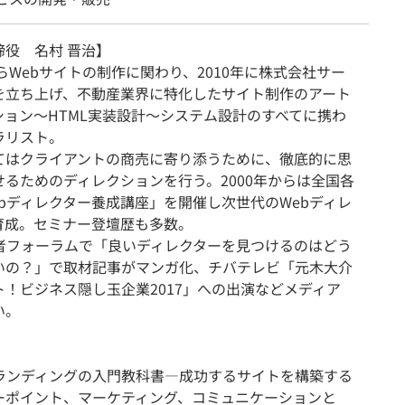
締役 名村 晋治】
からWebサイトの制作に関わり、2010年に株式会社サー
を立ち上げ、不動産業界に特化したサイト制作のアート
ション〜HTML実装設計〜システム設計のすべてに携わ
ラリスト。
てはクライアントの商売に寄り添うために、徹底的に思
せるためのディレクションを行う。2000年からは全国各
ebディレクター養成講座」を開催し次世代のWebディレ
育成。セミナー登壇歴も多数。
当者フォーラムで「良いディレクターを見つけるのはどう
いの？」で取材記事がマンガ化、チバテレビ「元木大介
ト！ビジネス隠し玉企業2017」への出演などメディア
い。
ブランディングの入門教科書―成功するサイトを構築する
ーポイント、マーケティング、コミュニケーションと