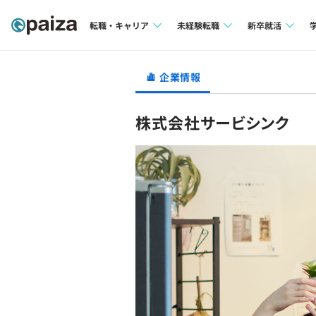
転職・キャリア
未経験転職
新卒就活
求人検索
求人検索
求人検索
企業情報
本選考
インタビュー
インタビュー
インターン
株式会社サービシンク
転職成功ガイド
転職成功ガイド
新卒エージェ
転職エージェント
イベント・セ
インタビュー
就活成功ガイ