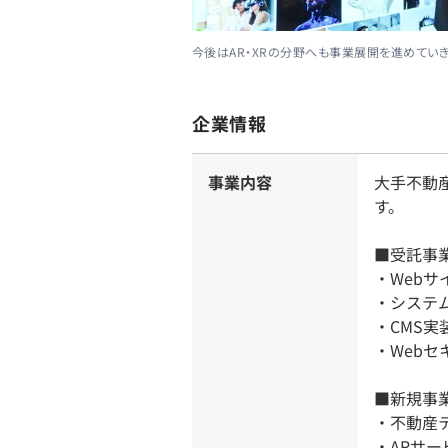
今後はAR・XRの分野へも事業展開を進めていき
企業情報
事業内容
大手不動
す。
■受託事
・Web
・システ
・CMS実
・Webセ
■新規事
・不動産
・ARサ