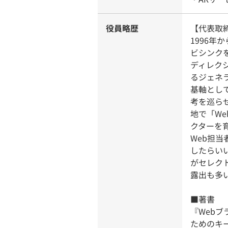
役員略歴
【代表取
1996年
ビシンク
ディレク
るジェネ
基軸とし
考を巡ら
地で「W
クターを
Web担
したらい
がセレク
露出も多
■著書
『Web
ためのキ