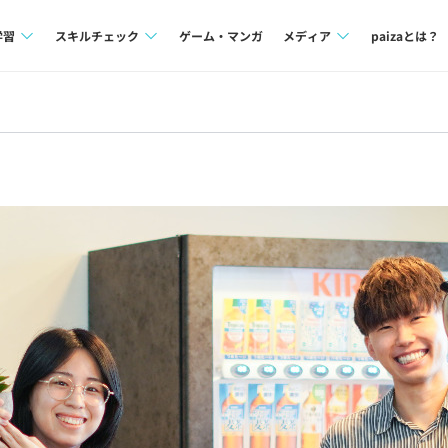
学習
スキルチェック
ゲーム・マンガ
メディア
paizaとは？
講座一覧
プログラミング言語
Tech Team Journal
問題集
SQL
paiza times
4択課題
評価結果一覧
note
ント
ナレッジ
再チャレンジ結果一覧
ミナー
リファレンス
プラン
ド
個人向けプラン
法人向けプラン
学校向けプラン