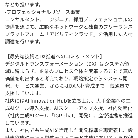
なども担います。
•プロフェッショナルリソース事業
コンサルタント、エンジニア、採用プロフェッショナルの
提供を通じて、広範なネットワークと独自のフリーランス
プラットフォーム「アビリティクラウド」を活用した人材
調達を行います。
【最先端技術とDX推進へのコミットメント】
デジタルトランスフォーメーション（DX）はシステム領
域に留まらず、企業のプロセス全体を変革することで真の
価値を創出すると考えており、戦略策定からシステム開
発、サービス運営、さらにはDX人材育成まで一気通貫で
支援しています。
社内にはAI Innovation Hubを立ち上げ、大手企業への生
成AIツール導入支援、AIスタートアップ支援、社内効率化
（社内生成AIツール「IGP-chat」開発）、産学連携を推進
しています。
また、社内でも生成AIを活用した開発標準を再定義し、設
計書作成や実装・単体テストコード生成において大きな効