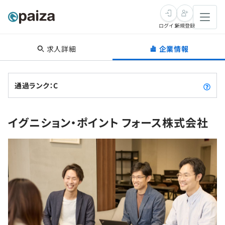
ログイン
新規登録
求人詳細
企業情報
転職・キャリア
未経験転職
求人検索
通過ランク：C
新卒就活
求人検索
インタビュー
イグニション・ポイント フォース株式会社
学習
求人検索
インタビュー
転職成功ガイド
本選考
スキルチェック
講座一覧
転職成功ガイド
転職エージェント
ゲーム・マンガ
インターン
プログラミング言語
問題集
メディア
SQL
4択課題
新卒エージェント
paizaとは？
Tech Team Journal
評価結果一覧
ナレッジ