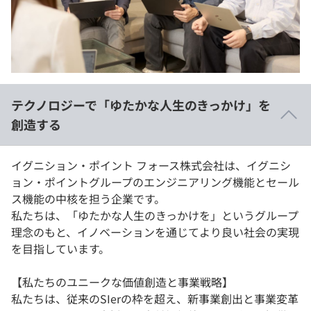
イベント・セミナー
paiza times
再チャレンジ結果一覧
リファレンス
インタビュー
note
就活成功ガイド
プラン
テクノロジーで「ゆたかな人生のきっかけ」を
個人向けプラン
創造する
法人向けプラン
イグニション・ポイント フォース株式会社は、イグニシ
ョン・ポイントグループのエンジニアリング機能とセール
学校向けプラン
ス機能の中核を担う企業です。
私たちは、「ゆたかな人生のきっかけを」というグループ
契約内容・クーポン
理念のもと、イノベーションを通じてより良い社会の実現
を目指しています。
【私たちのユニークな価値創造と事業戦略】
私たちは、従来のSIerの枠を超え、新事業創出と事業変革