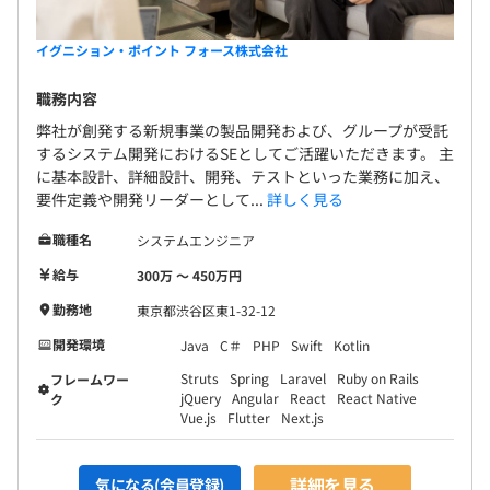
イグニション・ポイント フォース株式会社
職務内容
弊社が創発する新規事業の製品開発および、グループが受託
するシステム開発におけるSEとしてご活躍いただきます。 主
に基本設計、詳細設計、開発、テストといった業務に加え、
要件定義や開発リーダーとして...
詳しく見る
職種名
システムエンジニア
給与
300万 〜 450万円
勤務地
東京都渋谷区東1-32-12
開発環境
Java
C＃
PHP
Swift
Kotlin
Struts
Spring
Laravel
Ruby on Rails
フレームワー
jQuery
Angular
React
React Native
ク
Vue.js
Flutter
Next.js
詳細を見る
気になる(会員登録)