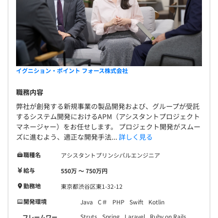
イグニション・ポイント フォース株式会社
職務内容
弊社が創発する新規事業の製品開発および、グループが受託
するシステム開発におけるAPM（アシスタントプロジェクト
マネージャー）をお任せします。 プロジェクト開発がスムー
ズに進むよう、適正な開発手法...
詳しく見る
職種名
アシスタントプリンシパルエンジニア
給与
550万 〜 750万円
勤務地
東京都渋谷区東1-32-12
開発環境
Java
C＃
PHP
Swift
Kotlin
Struts
Spring
Laravel
Ruby on Rails
フレームワー