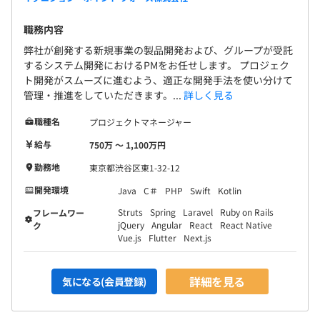
職務内容
弊社が創発する新規事業の製品開発および、グループが受託
するシステム開発におけるPMをお任せします。 プロジェク
ト開発がスムーズに進むよう、適正な開発手法を使い分けて
管理・推進をしていただきます。...
詳しく見る
職種名
プロジェクトマネージャー
給与
750万 〜 1,100万円
勤務地
東京都渋谷区東1-32-12
開発環境
Java
C＃
PHP
Swift
Kotlin
Struts
Spring
Laravel
Ruby on Rails
フレームワー
jQuery
Angular
React
React Native
ク
Vue.js
Flutter
Next.js
詳細を見る
気になる(会員登録)