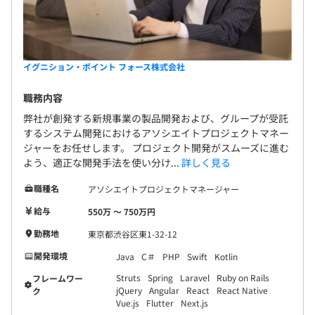
イグニション・ポイント フォース株式会社
職務内容
弊社が創発する新規事業の製品開発および、グループが受託
するシステム開発におけるアソシエイトプロジェクトマネー
ジャーをお任せします。 プロジェクト開発がスムーズに進む
よう、適正な開発手法を使い分け...
詳しく見る
職種名
アソシエイトプロジェクトマネージャー
給与
550万 〜 750万円
勤務地
東京都渋谷区東1-32-12
開発環境
Java
C＃
PHP
Swift
Kotlin
Struts
Spring
Laravel
Ruby on Rails
フレームワー
jQuery
Angular
React
React Native
ク
Vue.js
Flutter
Next.js