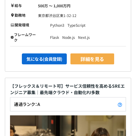
給与
500万 〜 1,000万円
勤務地
東京都渋谷区東1-32-12
開発環境
Python3
TypeScript
フレームワー
Flask
Node.js
Next.js
ク
詳細を見る
気になる(会員登録)
【フレックス＆リモート可】サービス信頼性を高めるSREエ
ンジニア募集｜最先端クラウド・自動化PJ多数
通過ランク：A