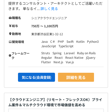
提供するコンサルタント・アーキテクトとしてご活躍いただ
きます。 単なるイ...
詳しく見る
職種名
シニアクラウドエンジニア
給与
750万 〜 1,100万円
勤務地
東京都渋谷区東1-32-12
Java
C＃
PHP
Swift
Kotlin
Python3
開発環境
JavaScript
TypeScript
Struts
Spring
Laravel
Ruby on Rails
フレームワー
Angular
React
React Native
jQuery
ク
Flutter
Next.js
Vue.js
詳細を見る
気になる(会員登録)
【クラウドエンジニア】(リモート・フレックスOK）プライ
ム案件＆マルチクラウド環境で市場価値を高める