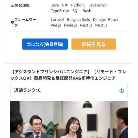
Java
C＃
Python3
JavaScript
開発環境
TypeScript
SQL
Bash
フレームワー
Laravel
Ruby on Rails
Django
React
ク
Vue.js
Node.js
Next.js
Nuxt.js
詳細を見る
気になる(会員登録)
【アシスタントプリンシパルエンジニア】（リモート・フレ
ックスOK）製品開発＆受託開発の技術特化エンジニア
通過ランク：C