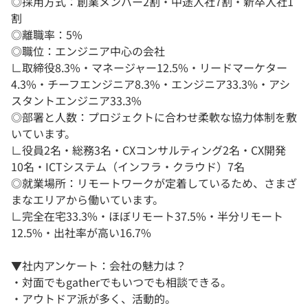
◎採用方式：創業メンバー2割・中途入社7割・新卒入社1
割
◎離職率：5%
◎職位：エンジニア中心の会社
∟取締役8.3%・マネージャー12.5%・リードマーケター
4.3%・チーフエンジニア8.3%・エンジニア33.3%・アシ
スタントエンジニア33.3%
◎部署と人数：プロジェクトに合わせ柔軟な協力体制を敷
いています。
∟役員2名・総務3名・CXコンサルティング2名・CX開発
10名・ICTシステム（インフラ・クラウド）7名
◎就業場所：リモートワークが定着しているため、さまざ
まなエリアから働いています。
∟完全在宅33.3%・ほぼリモート37.5%・半分リモート
12.5%・出社率が高い16.7%
▼社内アンケート：会社の魅力は？
・対面でもgatherでもいつでも相談できる。
・アウトドア派が多く、活動的。