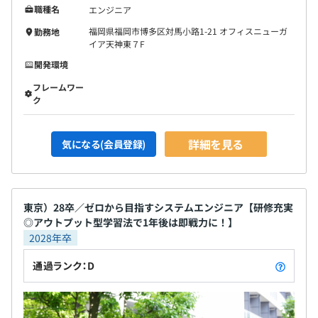
職種名
エンジニア
福岡県福岡市博多区対馬小路1-21 オフィスニューガ
勤務地
イア天神東７F
開発環境
フレームワー
ク
詳細を見る
気になる(会員登録)
東京）28卒／ゼロから目指すシステムエンジニア【研修充実
◎アウトプット型学習法で1年後は即戦力に！】
2028年卒
通過ランク：D