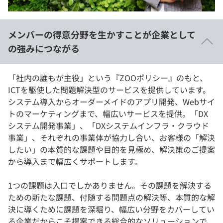
イベント・セミナー
paiza times
再チャレンジ結果一覧
リファレンス
インタビュー
メンバーの得意分野を生かすことが企業として
note
の強みにつながる
就活成功ガイド
プラン
「社内の誰もが主役」という『ZOOポリシー』のもと、
個人向けプラン
ICTを駆使した問題解決型のサービスを提供しています。
システム導入からオーダーメイドのアプリ開発、Webサイ
法人向けプラン
トのマーケティングまで、幅広いサービスを提供。「DX
システム開発事業」、「DXシステムインフラ・クラウド
学校向けプラン
事業」、それぞれの事業体が協力し合い、お客様の「解決
したい」の本質的な課題や目的を見極め、解決策のご提案
契約内容・クーポン
から導入まで幅広くサポートします。
1つの課題は入口でしかありません。その課題を解決する
ための新たな課題、付随する問題点の解決等、本質的な解
決に導くために課題を深堀り、幅広い分野をカバーしてい
る企業だからこそ提案できる総合的なソリューションで、