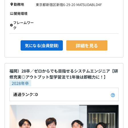
勤務地
東京都新宿区新宿6-29-20 MATSUDABLD4F
開発環境
フレームワー
ク
詳細を見る
気になる(会員登録)
福岡）28卒／ゼロからでも目指せるシステムエンジニア【研
修充実◎アウトプット型学習法で1年後は即戦力に！】
2028年卒
通過ランク：D