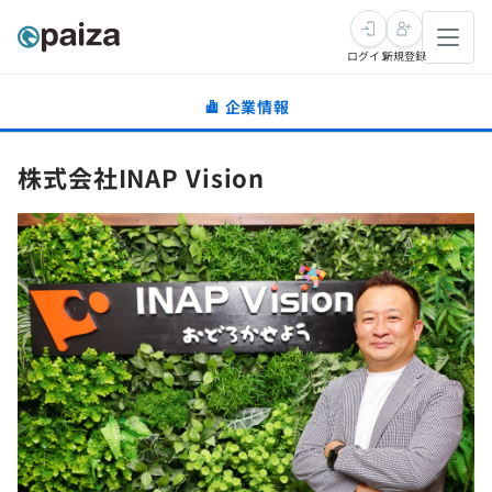
ログイン
新規登録
企業情報
転職・キャリア
株式会社INAP Vision
未経験転職
求人検索
新卒就活
求人検索
インタビュー
学習
求人検索
インタビュー
転職成功ガイド
本選考
スキルチェック
講座一覧
転職成功ガイド
転職エージェント
ゲーム・マンガ
インターン
プログラミング言語
問題集
メディア
SQL
4択課題
新卒エージェント
paizaとは？
Tech Team Journal
評価結果一覧
ナレッジ