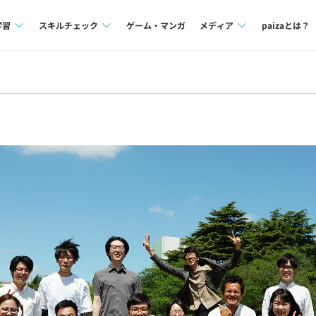
学習
スキルチェック
ゲーム・マンガ
メディア
paizaとは？
講座一覧
プログラミング言語
Tech Team Journal
問題集
SQL
paiza times
4択課題
評価結果一覧
note
ント
ナレッジ
再チャレンジ結果一覧
ミナー
リファレンス
プラン
ド
個人向けプラン
法人向けプラン
学校向けプラン