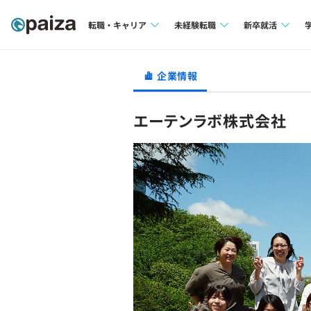
転職・キャリア
未経験転職
新卒就活
求人検索
求人検索
求人検索
企業情報
本選考
インタビュー
インタビュー
インターン
エーテンラボ株式会社
転職成功ガイド
転職成功ガイド
新卒エージェ
転職エージェント
イベント・セ
インタビュー
就活成功ガイ