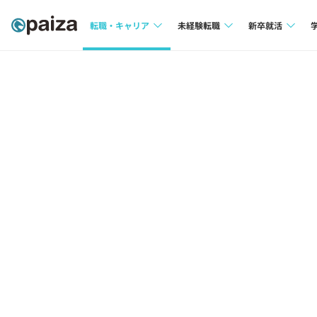
転職・キャリア
未経験転職
新卒就活
求人検索
求人検索
求人検索
本選考
インタビュー
インタビュー
インターン
転職成功ガイド
転職成功ガイド
新卒エージェ
転職エージェント
イベント・セ
インタビュー
就活成功ガイ