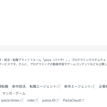
契約内容・クーポン
修・就活・転職プラットフォーム「paiza（パイザ）」。プログラミングスキルチ
サービスです。さらに、プログラミングの動画学習やゲームコンテンツなども公開
験転職
新卒就活
転職エージェント
新卒エージェント
企業
マンガ・ゲーム
paiza times
note
paiza.IO
PaizaCloud