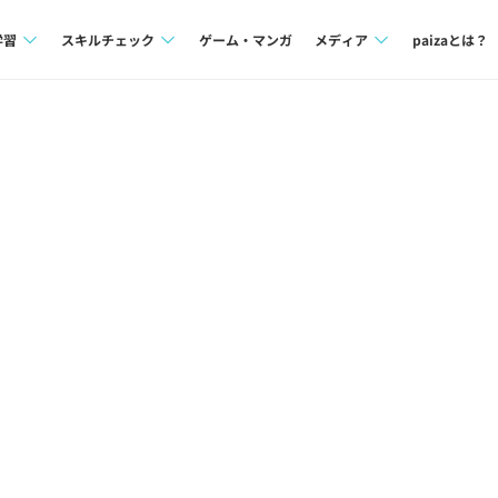
学習
スキルチェック
ゲーム・マンガ
メディア
paizaとは？
講座一覧
プログラミング言語
Tech Team Journal
問題集
SQL
paiza times
4択課題
評価結果一覧
note
ント
ナレッジ
再チャレンジ結果一覧
ミナー
リファレンス
プラン
ド
個人向けプラン
法人向けプラン
学校向けプラン