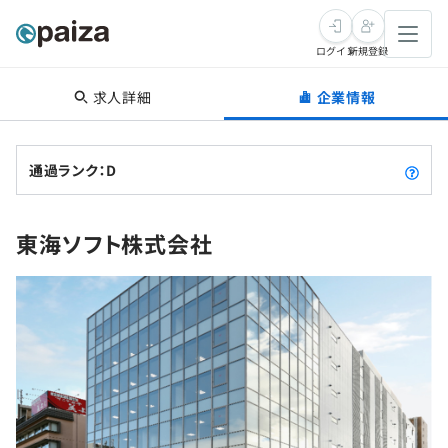
ログイン
新規登録
求人詳細
企業情報
転職・キャリア
未経験転職
求人検索
通過ランク：D
新卒就活
求人検索
インタビュー
東海ソフト株式会社
学習
求人検索
インタビュー
転職成功ガイド
本選考
スキルチェック
講座一覧
転職成功ガイド
転職エージェント
ゲーム・マンガ
インターン
プログラミング言語
問題集
メディア
SQL
4択課題
新卒エージェント
paizaとは？
Tech Team Journal
評価結果一覧
ナレッジ