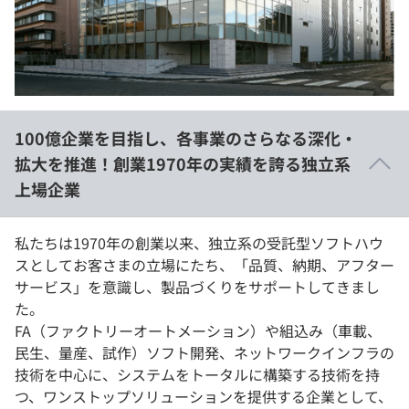
イベント・セミナー
paiza times
再チャレンジ結果一覧
リファレンス
インタビュー
note
就活成功ガイド
プラン
100億企業を目指し、各事業のさらなる深化・
個人向けプラン
拡大を推進！創業1970年の実績を誇る独立系
上場企業
法人向けプラン
学校向けプラン
私たちは1970年の創業以来、独立系の受託型ソフトハウ
スとしてお客さまの立場にたち、「品質、納期、アフター
サービス」を意識し、製品づくりをサポートしてきまし
契約内容・クーポン
た。
FA（ファクトリーオートメーション）や組込み（車載、
民生、量産、試作）ソフト開発、ネットワークインフラの
技術を中心に、システムをトータルに構築する技術を持
つ、ワンストップソリューションを提供する企業として、