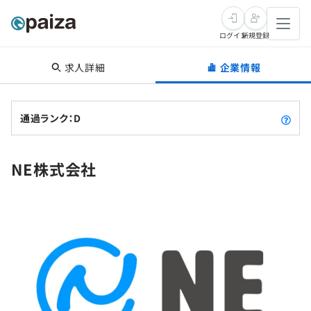
ログイン
新規登録
求人詳細
企業情報
転職・キャリア
未経験転職
求人検索
通過ランク：D
新卒就活
求人検索
インタビュー
NE株式会社
学習
求人検索
インタビュー
転職成功ガイド
本選考
スキルチェック
講座一覧
転職成功ガイド
転職エージェント
ゲーム・マンガ
インターン
プログラミング言語
問題集
メディア
SQL
4択課題
新卒エージェント
paizaとは？
Tech Team Journal
評価結果一覧
ナレッジ