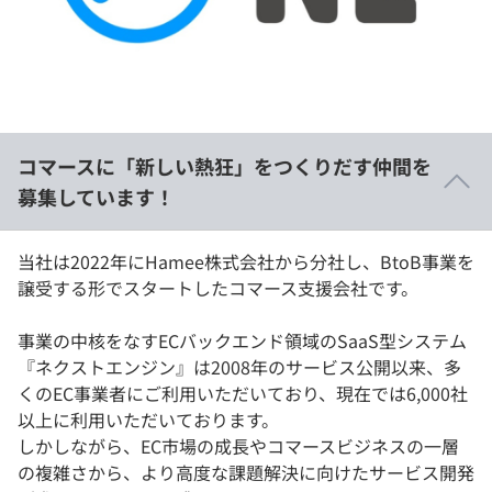
イベント・セミナー
paiza times
再チャレンジ結果一覧
リファレンス
インタビュー
note
就活成功ガイド
プラン
コマースに「新しい熱狂」をつくりだす仲間を
個人向けプラン
募集しています！
法人向けプラン
当社は2022年にHamee株式会社から分社し、BtoB事業を
譲受する形でスタートしたコマース支援会社です。
学校向けプラン
事業の中核をなすECバックエンド領域のSaaS型システム
契約内容・クーポン
『ネクストエンジン』は2008年のサービス公開以来、多
くのEC事業者にご利用いただいており、現在では6,000社
以上に利用いただいております。
しかしながら、EC市場の成長やコマースビジネスの一層
の複雑さから、より高度な課題解決に向けたサービス開発