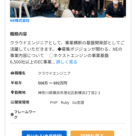
NE株式会社
職務内容
クラウドエンジニアとして、事業横断の基盤開発部としてご
活躍していただきます。 ◆募集ポジジョンが関わる、NEの
事業内容について ◯ネクストエンジンの事業基盤
6,500社以上のEC事業...
詳しく見る
職種名
クラウドエンジニア
給与
508万 〜 692万円
勤務地
神奈川県横浜市港北区新横浜3丁目2-3
開発環境
PHP
Ruby
Go言語
フレームワー
ク
詳細を見る
気になる(会員登録)