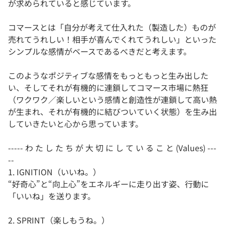
が求められていると感じています。
コマースとは「自分が考えて仕入れた（製造した）ものが
売れてうれしい！相手が喜んでくれてうれしい」といった
シンプルな感情がベースであるべきだと考えます。
このようなポジティブな感情をもっともっと生み出した
い、そしてそれが有機的に連鎖してコマース市場に熱狂
（ワクワク／楽しいという感情と創造性が連鎖して高い熱
が生まれ、それが有機的に結びついていく状態）を生み出
していきたいと心から思っています。
----- わ た し た ち が 大 切 に し て い る こ と (Values) ---
--
1. IGNITION（いいね。）
“好奇心”と“向上心”をエネルギーに走り出す姿、行動に
「いいね」を送ります。
2. SPRINT（楽しもうね。）