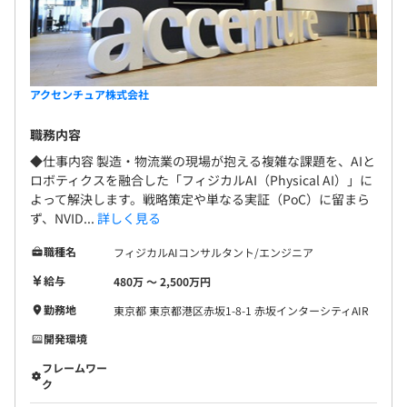
アクセンチュア株式会社
職務内容
◆仕事内容 製造・物流業の現場が抱える複雑な課題を、AIと
ロボティクスを融合した「フィジカルAI（Physical AI）」に
よって解決します。戦略策定や単なる実証（PoC）に留まら
ず、NVID...
詳しく見る
職種名
フィジカルAIコンサルタント/エンジニア
給与
480万 〜 2,500万円
勤務地
東京都 東京都港区赤坂1-8-1 赤坂インターシティAIR
開発環境
フレームワー
ク