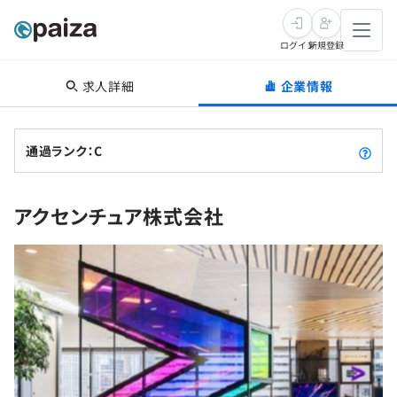
ログイン
新規登録
求人詳細
企業情報
転職・キャリア
未経験転職
求人検索
通過ランク：C
新卒就活
求人検索
インタビュー
アクセンチュア株式会社
学習
求人検索
インタビュー
転職成功ガイド
本選考
スキルチェック
講座一覧
転職成功ガイド
転職エージェント
ゲーム・マンガ
インターン
プログラミング言語
問題集
メディア
SQL
4択課題
新卒エージェント
paizaとは？
Tech Team Journal
評価結果一覧
ナレッジ