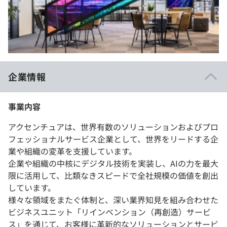
イベント・セミナー
paiza times
再チャレンジ結果一覧
リファレンス
インタビュー
note
就活成功ガイド
プラン
企業情報
個人向けプラン
事業内容
法人向けプラン
アクセンチュアは、世界有数のソリューションおよびプロ
学校向けプラン
フェッショナルサービス企業として、世界をリードする企
業や組織の変革を支援しています。
契約内容・クーポン
企業や組織の中核にデジタル技術を実装し、AIの力を最大
限に活用して、比類なきスピードで全社規模の価値を創出
しています。
様々な領域をまたぐ体制と、深い業界知見を組み合わせた
ビジネスユニット「リインベンション（再創造）サービ
ス」を通じて、お客様に革新的なソリューションとサービ