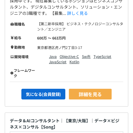
採用中です。 現在募集しているポジションはビジネスコンサ
ルタント、デジタルコンサルタント、ソリューション・エン
ジニアの3職種です。 【募集...
詳しく見る
【第二新卒採用】 ビジネス・テクノロジーコンサルタ
職種名
ント／エンジニア
給与
600万 〜 663万円
勤務地
東京都港区虎ノ門2丁目3-17
Java
Objective-C
Swift
TypeScript
開発環境
JavaScript
Kotlin
フレームワー
ク
詳細を見る
気になる(会員登録)
データ＆AIコンサルタント｜【東京/大阪】｜データ×ビジ
ネス×コンサル【Song】