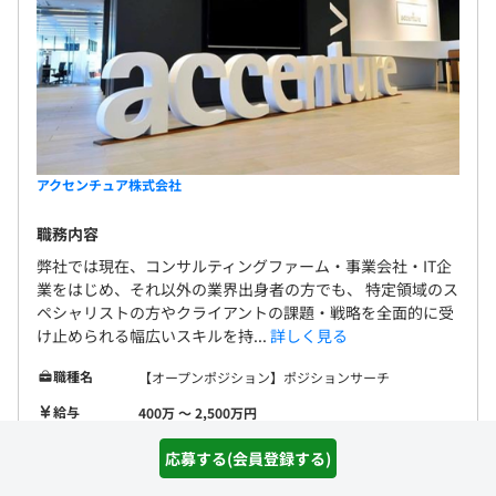
アクセンチュア株式会社
職務内容
弊社では現在、コンサルティングファーム・事業会社・IT企
業をはじめ、それ以外の業界出身者の方でも、 特定領域のス
ペシャリストの方やクライアントの課題・戦略を全面的に受
け止められる幅広いスキルを持...
詳しく見る
職種名
【オープンポジション】ポジションサーチ
給与
400万 〜 2,500万円
勤務地
東京都港区虎ノ門2丁目3-17
応募する(会員登録する)
開発環境