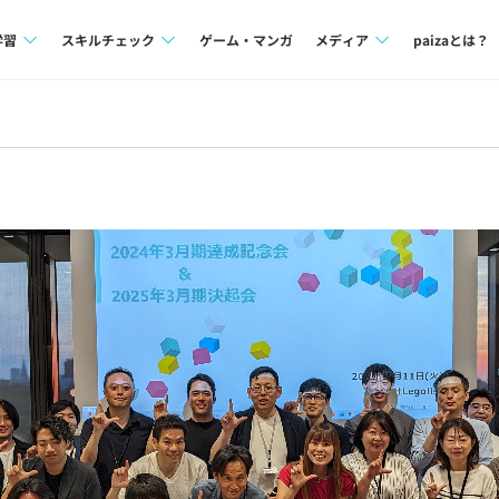
学習
スキルチェック
ゲーム・マンガ
メディア
paizaとは？
講座一覧
プログラミング言語
Tech Team Journal
問題集
SQL
paiza times
4択課題
評価結果一覧
note
ント
ナレッジ
再チャレンジ結果一覧
ミナー
リファレンス
プラン
ド
個人向けプラン
法人向けプラン
学校向けプラン