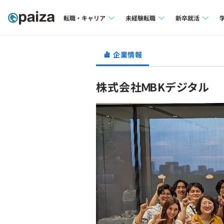
転職・キャリア
未経験転職
新卒就活
求人検索
求人検索
求人検索
企業情報
本選考
インタビュー
インタビュー
インターン
株式会社ＭBKデジタル
転職成功ガイド
転職成功ガイド
新卒エージェ
転職エージェント
イベント・セ
インタビュー
就活成功ガイ