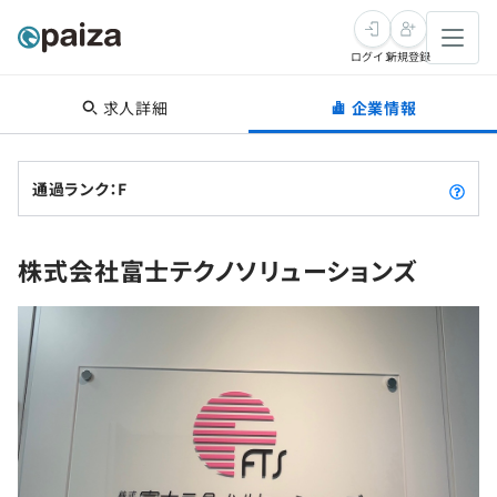
ログイン
新規登録
求人詳細
企業情報
転職・キャリア
未経験転職
求人検索
通過ランク：F
新卒就活
求人検索
インタビュー
株式会社富士テクノソリューションズ
学習
求人検索
インタビュー
転職成功ガイド
本選考
スキルチェック
講座一覧
転職成功ガイド
転職エージェント
ゲーム・マンガ
インターン
プログラミング言語
問題集
メディア
SQL
4択課題
新卒エージェント
paizaとは？
Tech Team Journal
評価結果一覧
ナレッジ