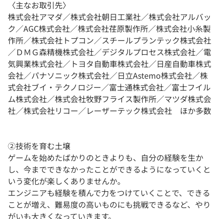
〈主なお取引先〉
株式会社アマダ／株式会社朝日工業社／株式会社アルバッ
ク／AGC株式会社／株式会社荏原製作所／株式会社小糸製
作所／株式会社トプコン／スチールプランテック株式会社
／ＤＭＧ森精機株式会社／デジタルプロセス株式会社／電
気興業株式会社／トヨタ自動車株式会社／日産自動車株式
会社／パナソニック株式会社／日立Astemo株式会社／株
式会社ブイ・テクノロジー／富士通株式会社／富士フイル
ム株式会社／株式会社牧野フライス製作所／マツダ株式会
社／株式会社リコー／レーザーテック株式会社 ほか多数
②技術を育む土壌
ゲームを始めたばかりのときよりも、自分の経験を生か
し、今までできなかったことができるようになっていくと
いう変化が楽しくありませんか。
エンジニアも経験を積んで力をつけていくことで、できる
ことが増え、難易度の高いものにも挑戦できるなど、やり
がいも大きくなっていきます。