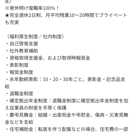
定）
※育休明け復職率100%！
★完全週休2日制、月平均残業10〜20時間でプライベート
も充実
〈福利厚生制度／社内制度〉
・自己啓発支援
・社外教育補助
・資格取得支援金、および取得時報奨金
・表彰制度
・報奨金制度
・永年勤続表彰：10・20・30年ごと。表彰金・記念品支
給
・退職金制度
・確定拠出年金制度：退職金制度に確定拠出年金制度を加
え従業員の財産を手厚く保護
・慶弔見舞金：結婚・出産祝金や弔慰金、傷病・災害見舞
金などを支給
・住宅補助金：転居を伴う配属などの場合、住宅費の一部