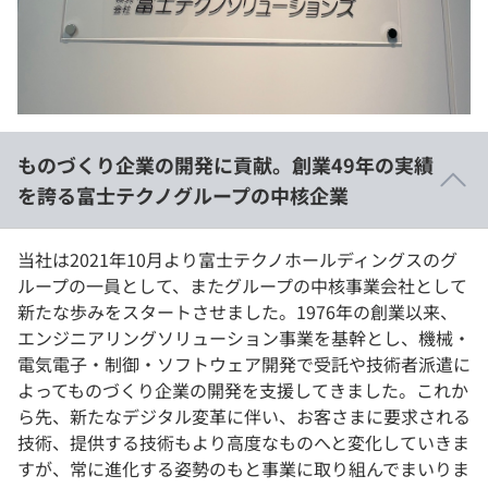
イベント・セミナー
paiza times
再チャレンジ結果一覧
リファレンス
インタビュー
note
就活成功ガイド
プラン
ものづくり企業の開発に貢献。創業49年の実績
個人向けプラン
を誇る富士テクノグループの中核企業
法人向けプラン
当社は2021年10月より富士テクノホールディングスのグ
ループの一員として、またグループの中核事業会社として
学校向けプラン
新たな歩みをスタートさせました。1976年の創業以来、
エンジニアリングソリューション事業を基幹とし、機械・
契約内容・クーポン
電気電子・制御・ソフトウェア開発で受託や技術者派遣に
よってものづくり企業の開発を支援してきました。これか
ら先、新たなデジタル変革に伴い、お客さまに要求される
技術、提供する技術もより高度なものへと変化していきま
すが、常に進化する姿勢のもと事業に取り組んでまいりま