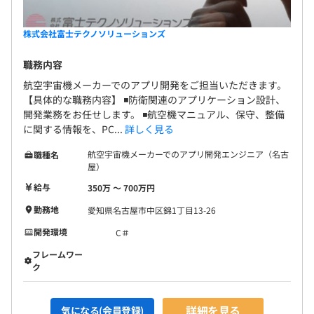
株式会社富士テクノソリューションズ
職務内容
航空宇宙機メーカーでのアプリ開発をご担当いただきます。
【具体的な職務内容】 ◾️防衛関連のアプリケーション設計、
開発業務をお任せします。 ◾️航空機マニュアル、保守、整備
に関する情報を、PC...
詳しく見る
航空宇宙機メーカーでのアプリ開発エンジニア（名古
職種名
屋）
給与
350万 〜 700万円
勤務地
愛知県名古屋市中区錦1丁目13-26
開発環境
C＃
フレームワー
ク
詳細を見る
気になる(会員登録)