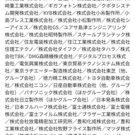
崎重工業株式会社／ギガフォトン株式会社／クボタシステ
ム開発株式会社／KYB株式会社／株式会社小糸製作所／小
島プレス工業株式会社／株式会社小松製作所／株式会社シ
ーアイエス／株式会社GS／ユアサ島津エンジニアリング
株式会社／株式会社昭特製作所／スチールプランテック株
式会社／住友電装株式会社／住江工業株式会社／株式会社
住理工テクノ／株式会社ダイフク／株式会社タハラ／株式
会社TBK／DMG森精機株式会社／デジタルプロセス株式
会社／電気興業株式会社／東京貿易テクノシステム株式会
社／東京ラヂエーター製造株式会社／株式会社東芝（他、
グループ会社）／徳力精工株式会社／トヨタ自動車株式会
社／株式会社ニコン／日産自動車株式会社（他、グループ
会社）／パナソニック株式会社（ほかグループ会社）／株
式会社日立製作所（ほかグループ会社）／日本発条株式会
社／日本フルハーフ株式会社／富士通株式会社／富士電機
株式会社／富士フイルム株式会社／ブラザー工業株式会社
／株式会社放電精密加工研究所／豊和化成株式会社／豊和
工業株式会社／株式会社牧野フライス製作所／マツダ株式