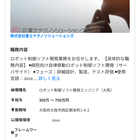
株式会社富士テクノソリューションズ
職務内容
ロボット制御ソフト開発業務をお任せします。 【具体的な職
務内容】 ◾️病院向け自律移動ロボット制御ソフト開発（サー
バサイド） ◾️フェーズ：詳細設計、製造、テスト評価 ◾️使用
言語：Java ...
詳しく見る
職種名
ロボット制御ソフト開発エンジニア（大阪）
給与
300万 〜 700万円
勤務地
大阪府大阪市西区靭本町1-4-2
開発環境
Java
フレームワー
ク