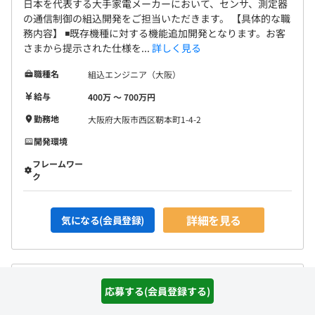
日本を代表する大手家電メーカーにおいて、センサ、測定器
の通信制御の組込開発をご担当いただきます。 【具体的な職
務内容】 ◾️既存機種に対する機能追加開発となります。お客
さまから提示された仕様を...
詳しく見る
職種名
組込エンジニア（大阪）
給与
400万 〜 700万円
勤務地
大阪府大阪市西区靭本町1-4-2
開発環境
フレームワー
ク
詳細を見る
気になる(会員登録)
名古屋）自動車機能の制御装置MBD開発にジョイン／大手メ
応募する(会員登録する)
ーカー案件◎成長支援制度【リモート可】上場企業G