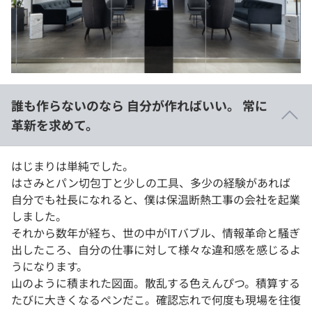
イベント・セミナー
paiza times
再チャレンジ結果一覧
リファレンス
インタビュー
note
就活成功ガイド
プラン
誰も作らないのなら 自分が作ればいい。 常に
個人向けプラン
革新を求めて。
法人向けプラン
はじまりは単純でした。
はさみとパン切包丁と少しの工具、多少の経験があれば
学校向けプラン
自分でも社長になれると、僕は保温断熱工事の会社を起業
しました。
契約内容・クーポン
それから数年が経ち、世の中がITバブル、情報革命と騒ぎ
出したころ、自分の仕事に対して様々な違和感を感じるよ
うになります。
山のように積まれた図面。散乱する色えんぴつ。積算する
たびに大きくなるペンだこ。確認忘れで何度も現場を往復