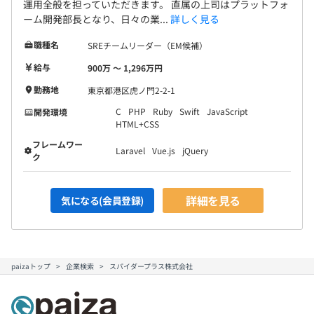
運用全般を担っていただきます。 直属の上司はプラットフォ
ーム開発部長となり、日々の業...
詳しく見る
職種名
SREチームリーダー（EM候補）
給与
900万 〜 1,296万円
勤務地
東京都港区虎ノ門2-2-1
C
PHP
Ruby
Swift
JavaScript
開発環境
HTML+CSS
フレームワー
Laravel
Vue.js
jQuery
ク
詳細を見る
気になる(会員登録)
paizaトップ
企業検索
スパイダープラス株式会社