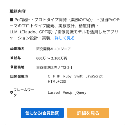
職務内容
■ PoC設計・プロトタイプ開発（業務の中心） ・担当PoCテ
ーマのプロトタイプ開発、実験設計、精度評価 ・
LLM（Claude、GPT等）/ 画像認識モデルを活用したアプリ
ケーション設計・実装...
詳しく見る
職種名
研究開発AIエンジニア
給与
660万 〜 2,160万円
勤務地
東京都港区虎ノ門2-2-1
C
PHP
Ruby
Swift
JavaScript
開発環境
HTML+CSS
フレームワー
Laravel
Vue.js
jQuery
ク
詳細を見る
気になる(会員登録)