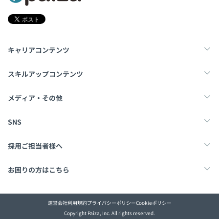
キャリアコンテンツ
転職・キャリア
未経験転職
新卒就活
スキルアップコンテンツ
学習
スキルチェック
マンガ・ゲーム
メディア・その他
Tech Team Journal
paiza times
note
SNS
X
Facebook
採用ご担当者様へ
採用・教育をお考えの企業様へ
中途求人掲載はこちら
お困りの方はこちら
paizaとは？
お問い合わせ・FAQ
運営会社
利用規約
プライバシーポリシー
Cookieポリシー
Copyright Paiza, Inc. All rights reserved.