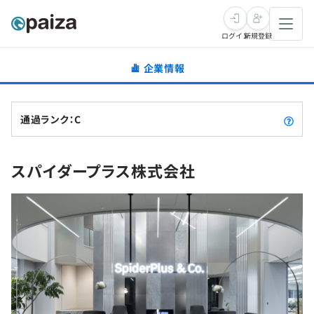
ログイン
新規登録
企業情報
転職・キャリア
未経験転職
求人検索
通過ランク：C
新卒就活
求人検索
インタビュー
スパイダープラス株式会社
学習
求人検索
インタビュー
転職成功ガイド
本選考
スキルチェック
講座一覧
転職成功ガイド
転職エージェント
ゲーム・マンガ
インターン
プログラミング言語
問題集
メディア
SQL
4択課題
新卒エージェント
paizaとは？
Tech Team Journal
評価結果一覧
ナレッジ