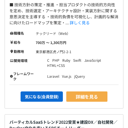
■ 技術方針の策定・推進 ・担当プロダクトの技術的方向性
を定め、技術選定・アーキテクチャ設計・実装方針に関する
意思決定を主導する ・技術的負債を可視化し、計画的な解消
に向けたロードマップを策定・...
詳しく見る
職種名
テックリード（Web）
給与
700万 〜 1,300万円
勤務地
東京都港区虎ノ門2-2-1
C
PHP
Ruby
Swift
JavaScript
開発環境
HTML+CSS
フレームワー
Laravel
Vue.js
jQuery
ク
詳細を見る
気になる(会員登録)
バーティカルSaaSトレンド2022受賞★建設DX／自社開発／
DevOps文化を率いるSREチームリーダー