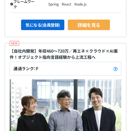
フレームワー
Spring
React
Node.js
ク
詳細を見る
気になる(会員登録)
【自社内開発】年収460〜720万／再エネ×クラウド×AI案
件！オブジェクト指向言語経験から上流工程へ
通過ランク：F