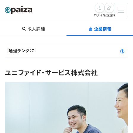
ログイン
新規登録
求人詳細
企業情報
転職・キャリア
未経験転職
求人検索
通過ランク：C
新卒就活
求人検索
インタビュー
ユニファイド・サービス株式会社
学習
求人検索
インタビュー
転職成功ガイド
本選考
スキルチェック
講座一覧
転職成功ガイド
転職エージェント
ゲーム・マンガ
インターン
プログラミング言語
問題集
メディア
SQL
4択課題
新卒エージェント
paizaとは？
Tech Team Journal
評価結果一覧
ナレッジ