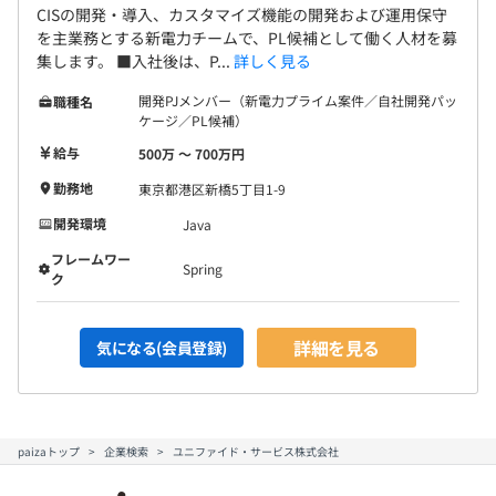
CISの開発・導入、カスタマイズ機能の開発および運用保守
を主業務とする新電力チームで、PL候補として働く人材を募
集します。 ■入社後は、P...
詳しく見る
開発PJメンバー（新電力プライム案件／自社開発パッ
職種名
ケージ／PL候補）
給与
500万 〜 700万円
勤務地
東京都港区新橋5丁目1-9
開発環境
Java
フレームワー
Spring
ク
詳細を見る
気になる(会員登録)
paizaトップ
企業検索
ユニファイド・サービス株式会社