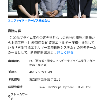
ユニファイド・サービス株式会社
職務内容
【100%プライム案件◎客先常駐なしの自社内開発／開発か
ら上流工程へ】 経済産業省 資源エネルギー庁様へ提供して
いる「再生可能エネルギー業務管理システム」の開発チーム
の一員として、新機能開発およ...
詳しく見る
PG（経産省・資産エネルギー庁プライム案件／自社
職種名
勤務／在宅可）
給与
460万 〜 722万円
勤務地
東京都港区新橋5丁目1-9
開発環境
Java
JavaScript
Python3
HTML+CSS
フレームワー
ク