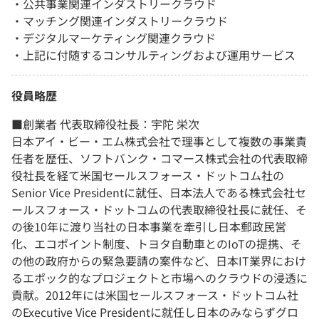
・公共事業関連インダストリークラウド
・マッチング関連インダストリークラウド
・デジタルマーケティング関連クラウド
・上記に付随するコンサルティングおよび運用サービス
役員略歴
■創業者 代表取締役社長：宇陀 栄次
日本アイ・ビー・エム株式会社で理事として複数の事業責
任者を歴任、ソフトバンク・コマース株式会社の代表取締
役社長を経て米国セールスフォース・ドットコム社の
Senior Vice Presidentに就任、日本法人である株式会社セ
ールスフォース・ドットコムの代表取締役社長に就任、そ
の後10年に渡り当社の日本事業を牽引し日本郵政民営
化、エコポイント制度、トヨタ自動車とのIoTの提携、そ
の他の政府からの緊急要請の案件など、日本IT業界におけ
るエポック的なプロジェクトと市場へのクラウドの浸透に
貢献。2012年には米国セールスフォース・ドットコム社
のExecutive Vice Presidentに就任し日本のみならずグロ