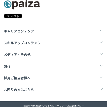
キャリアコンテンツ
転職・キャリア
未経験転職
新卒就活
スキルアップコンテンツ
学習
スキルチェック
マンガ・ゲーム
メディア・その他
Tech Team Journal
paiza times
note
SNS
X
Facebook
採用ご担当者様へ
採用・教育をお考えの企業様へ
中途求人掲載はこちら
お困りの方はこちら
paizaとは？
お問い合わせ・FAQ
運営会社
利用規約
プライバシーポリシー
Cookieポリシー