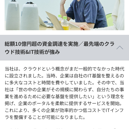
イベント・セミナー
paiza times
再チャレンジ結果一覧
リファレンス
インタビュー
note
就活成功ガイド
プラン
総額10億円超の資金調達を実施／最先端のクラ
個人向けプラン
ウド技術&IT技術が強み
法人向けプラン
当社は、クラウドという概念がまだ一般的でなかった時代
に設立されました。当時、企業は自社のIT基盤を整えるの
学校向けプラン
に多大なコストと時間を費やしていました。その中で、当
社は「世の中の企業がその規模に関わらず、自分たちの事
契約内容・クーポン
業を進めるために必要な基盤を提供したい」という理念を
掲げ、企業のポータルを柔軟に提供するサービスを開始。
これにより、多くの企業が効率的かつ低コストでITインフ
ラを整備することが可能になりました。