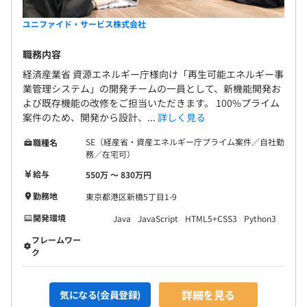
ユニファイド・サービス株式会社
職務内容
経済産業省 資源エネルギー庁様向け「再生可能エネルギー事
業管理システム」の開発チームの一員として、新機能開発お
よび既存機能の改修をご担当いただきます。 100%プライム
案件のため、開発から設計、...
詳しく見る
SE（経産省・資産エネルギー庁プライム案件／自社勤
職種名
務／在宅可）
給与
550万 〜 830万円
勤務地
東京都港区新橋5丁目1-9
開発環境
Java
JavaScript
HTML5+CSS3
Python3
フレームワー
ク
詳細を見る
気になる(会員登録)