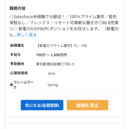
職務内容
◇Salesforce未経験でも歓迎！／100％プライム案件／客先
常駐なし／フレックス・リモート可柔軟な働き方◎WLB充実
◎◇ 新電力GのPM/PLポジションをお任せします。 （新電力
G...
詳しく見る
職種名
【新電力プライム案件】PL・PM
給与
700万 〜 1,000万円
勤務地
東京都港区新橋5丁目1-9
開発環境
Java
フレームワー
Spring
ク
詳細を見る
気になる(会員登録)