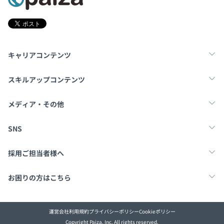
キャリアコンテンツ
転職・キャリア
未経験転職
新卒就活
スキルアップコンテンツ
学習
スキルチェック
マンガ・ゲーム
メディア・その他
Tech Team Journal
paiza times
note
SNS
X
Facebook
採用ご担当者様へ
採用・教育をお考えの企業様へ
中途求人掲載はこちら
お困りの方はこちら
paizaとは？
お問い合わせ・FAQ
運営会社
利用規約
プライバシーポリシー
Cookieポリシー
Copyright Paiza, Inc. All rights reserved.