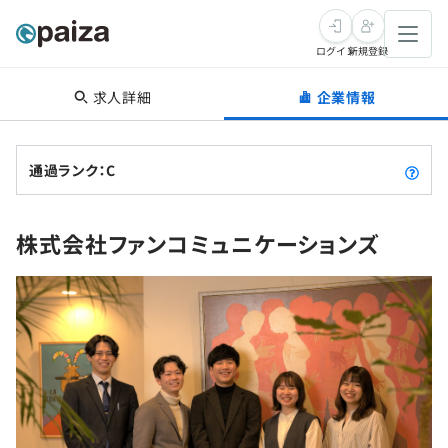
ログイン
新規登録
求人詳細
企業情報
転職・キャリア
未経験転職
求人検索
通過ランク：C
新卒就活
求人検索
インタビュー
株式会社ファンコミュニケーションズ
学習
求人検索
インタビュー
転職成功ガイド
本選考
スキルチェック
講座一覧
転職成功ガイド
転職エージェント
ゲーム・マンガ
インターン
プログラミング言語
問題集
メディア
SQL
4択課題
新卒エージェント
paizaとは？
Tech Team Journal
評価結果一覧
ナレッジ