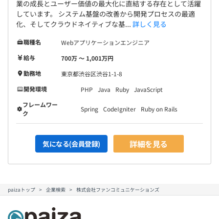
業の成長とユーザー価値の最大化に直結する存在として活躍
しています。 システム基盤の改善から開発プロセスの最適
化、そしてクラウドネイティブな基...
詳しく見る
職種名
Webアプリケーションエンジニア
給与
700万 〜 1,001万円
勤務地
東京都渋谷区渋谷1-1-8
開発環境
PHP
Java
Ruby
JavaScript
フレームワー
Spring
CodeIgniter
Ruby on Rails
ク
詳細を見る
気になる(会員登録)
paizaトップ
企業検索
株式会社ファンコミュニケーションズ