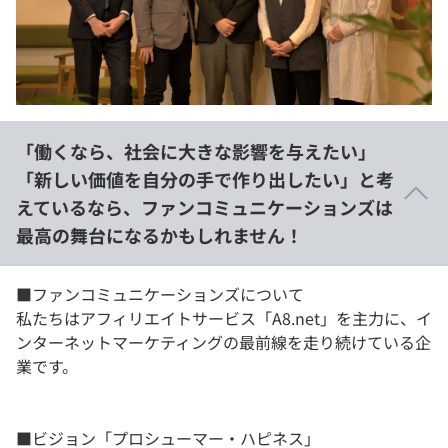
イベント・セミナー
paiza times
再チャレンジ結果一覧
リファレンス
インタビュー
note
就活成功ガイド
プラン
「働くなら、社会に大きな影響を与えたい」
個人向けプラン
「新しい価値を自分の手で作り出したい」と考
えているなら、ファンコミュニケーションズは
法人向けプラン
最高の舞台になるかもしれません！
学校向けプラン
■ファンコミュニケーションズについて
契約内容・クーポン
私たちはアフィリエイトサービス「A8.net」を主力に、イ
ンターネットマーケティングの最前線を走り続けている企
業です。
■ビジョン「プロシューマー・ハピネス」