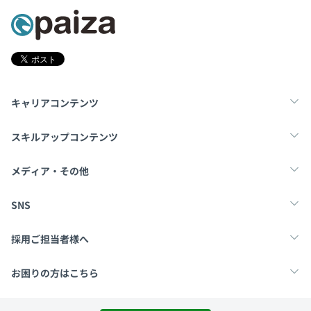
キャリアコンテンツ
転職・キャリア
未経験転職
新卒就活
スキルアップコンテンツ
学習
スキルチェック
マンガ・ゲーム
メディア・その他
Tech Team Journal
paiza times
note
SNS
X
Facebook
採用ご担当者様へ
採用・教育をお考えの企業様へ
中途求人掲載はこちら
お困りの方はこちら
paizaとは？
お問い合わせ・FAQ