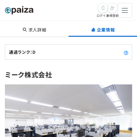
ログイン
新規登録
求人詳細
企業情報
転職・キャリア
未経験転職
求人検索
通過ランク：D
新卒就活
求人検索
インタビュー
ミーク株式会社
学習
求人検索
インタビュー
転職成功ガイド
本選考
スキルチェック
講座一覧
転職成功ガイド
転職エージェント
ゲーム・マンガ
インターン
プログラミング言語
問題集
メディア
SQL
4択課題
新卒エージェント
paizaとは？
Tech Team Journal
評価結果一覧
ナレッジ