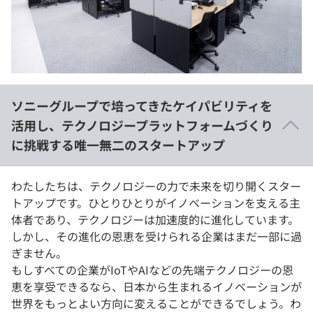
イベント・セミナー
paiza times
再チャレンジ結果一覧
リファレンス
インタビュー
note
就活成功ガイド
プラン
ソニーグループで培ってきたケイパビリティを
個人向けプラン
活用し、テクノロジープラットフォームづくり
に挑戦する唯一無二のスタートアップ
法人向けプラン
学校向けプラン
わたしたちは、テクノロジーの力で未来を切り開くスター
トアップです。ひとりひとりがイノベーションを支える主
体者であり、テクノロジーは加速度的に進化しています。
契約内容・クーポン
しかし、その進化の恩恵を受けられる企業はまだ一部に過
ぎません。
もしすべての企業がIoTやAIなどの先端テクノロジーの恩
恵を享受できるなら、日本から生まれるイノベーションが
世界をもっとよい方向に変えることができるでしょう。わ