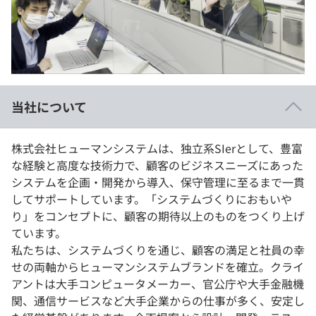
イベント・セミナー
paiza times
再チャレンジ結果一覧
リファレンス
インタビュー
note
就活成功ガイド
プラン
当社について
個人向けプラン
株式会社ヒューマンシステムは、独立系SIerとして、豊富
法人向けプラン
な経験と高度な技術力で、顧客のビジネスニーズにあった
システムを企画・開発から導入、保守管理に至るまで一貫
学校向けプラン
してサポートしています。「システムづくりにおもいや
り」をコンセプトに、顧客の期待以上のものをつくり上げ
契約内容・クーポン
ています。
私たちは、システムづくりを通じ、顧客の満足と社員の幸
せの両軸からヒューマンシステムブランドを確立。クライ
アントは大手コンピュータメーカー、官公庁や大手金融機
関、通信サービスなど大手企業からの仕事が多く、安定し