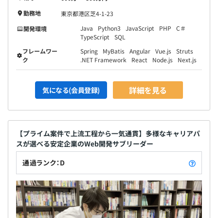
勤務地
東京都港区芝4-1-23
Java
Python3
JavaScript
PHP
C＃
開発環境
TypeScript
SQL
フレームワー
Spring
MyBatis
Angular
Vue.js
Struts
ク
.NET Framework
React
Node.js
Next.js
詳細を見る
気になる(会員登録)
【プライム案件で上流工程から一気通貫】多様なキャリアパ
スが選べる安定企業のWeb開発サブリーダー
通過ランク：D