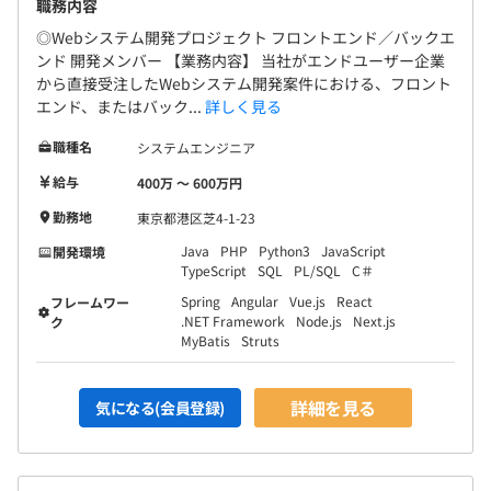
職務内容
◎Webシステム開発プロジェクト フロントエンド／バックエ
ンド 開発メンバー 【業務内容】 当社がエンドユーザー企業
から直接受注したWebシステム開発案件における、フロント
エンド、またはバック...
詳しく見る
職種名
システムエンジニア
給与
400万 〜 600万円
勤務地
東京都港区芝4-1-23
Java
PHP
Python3
JavaScript
開発環境
TypeScript
SQL
PL/SQL
C＃
Spring
Angular
Vue.js
React
フレームワー
.NET Framework
Node.js
Next.js
ク
MyBatis
Struts
詳細を見る
気になる(会員登録)