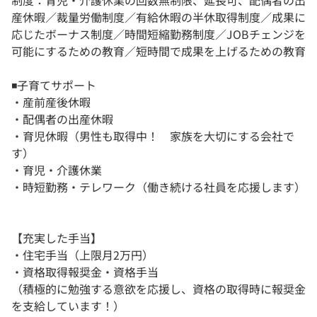
制度：育児・介護休業の回数無制限、延長可、配偶者の出
産休暇／裁量労働制度／有給休暇の半休取得制度／成果に
応じたボーナス制度／時間短縮勤務制度／JOBチェンジを
可能にするための教育／短時間で成果を上げるための教育
◾️子育てサポート
・産前産後休暇
・配偶者の出産休暇
・育児休暇（男性も取得中！ 家族を大切にする会社で
す）
・育児・介護休業
・時短勤務・テレワーク（働き続ける社員を応援します）
【充実した手当】
・住宅手当（上限月2万円）
・資格取得報奨金・資格手当
（積極的に勉強する意欲を応援し、資格の取得時に報奨金
を支給しています！）