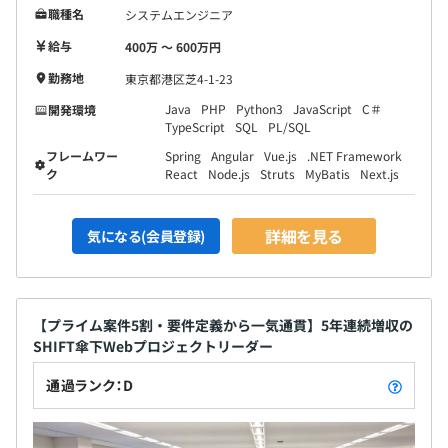
職種名
システムエンジニア
給与
400万 〜 600万円
勤務地
東京都港区芝4-1-23
Java
PHP
Python3
JavaScript
C＃
開発環境
TypeScript
SQL
PL/SQL
フレームワー
Spring
Angular
Vue.js
.NET Framework
ク
React
Node.js
Struts
MyBatis
Next.js
詳細を見る
気になる(会員登録)
【プライム案件5割・要件定義から一気通貫】5年連続増収の
SHIFT傘下Webプロジェクトリーダー
通過ランク：D