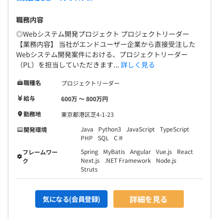
職務内容
◎Webシステム開発プロジェクト プロジェクトリーダー
【業務内容】 当社がエンドユーザー企業から直接受注した
Webシステム開発案件における、プロジェクトリーダー
（PL）を担当していただきます...
詳しく見る
職種名
プロジェクトリーダー
給与
600万 〜 800万円
勤務地
東京都港区芝4-1-23
Java
Python3
JavaScript
TypeScript
開発環境
PHP
SQL
C＃
Spring
MyBatis
Angular
Vue.js
React
フレームワー
Next.js
.NET Framework
Node.js
ク
Struts
詳細を見る
気になる(会員登録)