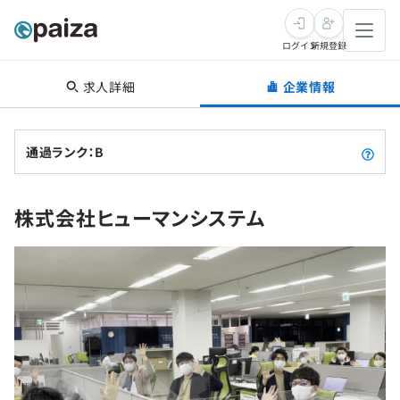
ログイン
新規登録
求人詳細
企業情報
転職・キャリア
未経験転職
求人検索
通過ランク：B
新卒就活
求人検索
インタビュー
株式会社ヒューマンシステム
学習
求人検索
インタビュー
転職成功ガイド
本選考
スキルチェック
講座一覧
転職成功ガイド
転職エージェント
ゲーム・マンガ
インターン
プログラミング言語
問題集
メディア
SQL
4択課題
新卒エージェント
paizaとは？
Tech Team Journal
評価結果一覧
ナレッジ