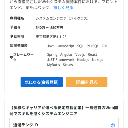
から直接受注したWebシステム開発案件における、フロント
エンド、またはバック...
詳しく見る
職種名
システムエンジニア（ハイクラス）
給与
540万 〜 850万円
勤務地
東京都港区芝4-1-23
開発環境
Java
JavaScript
SQL
PL/SQL
C＃
Spring
Angular
Vue.js
React
フレームワー
.NET Framework
Node.js
Next.js
ク
MyBatis
Struts
詳細を見る
気になる(会員登録)
【多様なキャリアが選べる安定成長企業】一気通貫のWeb開
発でスキルを磨くシステムエンジニア
通過ランク：D