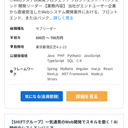
ンド 開発リーダー 【業務内容】 当社がエンドユーザー企業
から直接受注したWebシステム開発案件における、フロント
エンド、またはバック...
詳しく見る
職種名
サブリーダー
給与
500万 〜 700万円
勤務地
東京都港区芝4-1-23
Java
PHP
Python3
JavaScript
開発環境
TypeScript
SQL
C＃
Spring
MyBatis
Angular
Vue.js
React
フレームワー
Next.js
.NET Framework
Node.js
ク
Struts
詳細を見る
気になる(会員登録)
【SHIFTグループ】一気通貫のWeb開発でスキルを磨く！AI
時代のシスムエンジニア