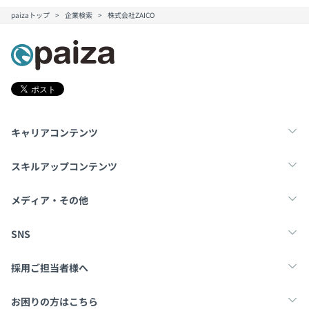
paizaトップ
企業検索
株式会社ZAICO
キャリアコンテンツ
転職・キャリア
未経験転職
新卒就活
スキルアップコンテンツ
学習
スキルチェック
マンガ・ゲーム
メディア・その他
Tech Team Journal
paiza times
note
SNS
X
Facebook
採用ご担当者様へ
採用・教育をお考えの企業様へ
中途求人掲載はこちら
お困りの方はこちら