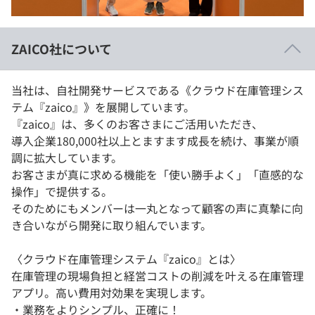
イベント・セミナー
paiza times
再チャレンジ結果一覧
リファレンス
インタビュー
ZAICO社について
note
就活成功ガイド
プラン
当社は、自社開発サービスである《クラウド在庫管理シス
テム『zaico』》を展開しています。
個人向けプラン
『zaico』は、多くのお客さまにご活用いただき、
導入企業180,000社以上とますます成長を続け、事業が順
法人向けプラン
調に拡大しています。
お客さまが真に求める機能を「使い勝手よく」「直感的な
学校向けプラン
操作」で提供する。
そのためにもメンバーは一丸となって顧客の声に真摯に向
契約内容・クーポン
き合いながら開発に取り組んでいます。
〈クラウド在庫管理システム『zaico』とは〉
在庫管理の現場負担と経営コストの削減を叶える在庫管理
アプリ。高い費用対効果を実現します。
・業務をよりシンプル、正確に！