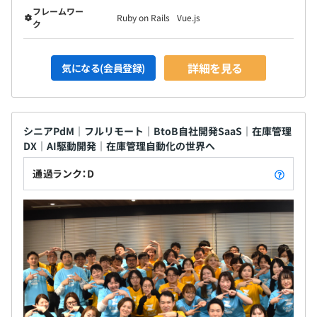
フレームワー
Ruby on Rails
Vue.js
ク
詳細を見る
気になる(会員登録)
シニアPdM｜フルリモート｜BtoB自社開発SaaS｜在庫管理
DX｜AI駆動開発｜在庫管理自動化の世界へ
通過ランク：D