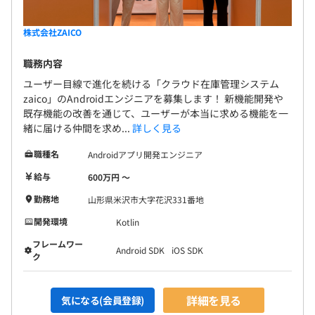
株式会社ZAICO
職務内容
ユーザー目線で進化を続ける「クラウド在庫管理システム
zaico」のAndroidエンジニアを募集します！ 新機能開発や
既存機能の改善を通じて、ユーザーが本当に求める機能を一
緒に届ける仲間を求め...
詳しく見る
職種名
Androidアプリ開発エンジニア
給与
600万円 〜
勤務地
山形県米沢市大字花沢331番地
開発環境
Kotlin
フレームワー
Android SDK
iOS SDK
ク
詳細を見る
気になる(会員登録)