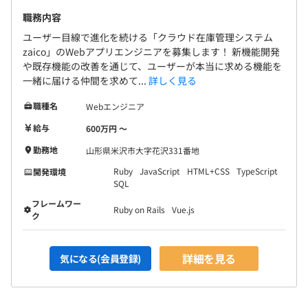
職務内容
ユーザー目線で進化を続ける「クラウド在庫管理システム
zaico」のWebアプリエンジニアを募集します！ 新機能開発
や既存機能の改善を通じて、ユーザーが本当に求める機能を
一緒に届ける仲間を求めて...
詳しく見る
職種名
Webエンジニア
給与
600万円 〜
勤務地
山形県米沢市大字花沢331番地
Ruby
JavaScript
HTML+CSS
TypeScript
開発環境
SQL
フレームワー
Ruby on Rails
Vue.js
ク
詳細を見る
気になる(会員登録)