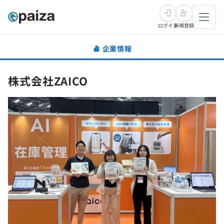
ログイン
新規登録
企業情報
転職・キャリア
株式会社ZAICO
未経験転職
求人検索
新卒就活
求人検索
インタビュー
学習
求人検索
インタビュー
転職成功ガイド
本選考
スキルチェック
講座一覧
転職成功ガイド
転職エージェント
ゲーム・マンガ
インターン
プログラミング言語
問題集
メディア
SQL
4択課題
新卒エージェント
paizaとは？
Tech Team Journal
評価結果一覧
ナレッジ