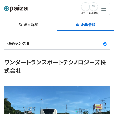
ログイン
新規登録
求人詳細
企業情報
転職・キャリア
未経験転職
求人検索
通過ランク：B
新卒就活
求人検索
インタビュー
ワンダートランスポートテクノロジーズ株
学習
求人検索
インタビュー
転職成功ガイド
式会社
本選考
スキルチェック
講座一覧
転職成功ガイド
転職エージェント
ゲーム・マンガ
インターン
プログラミング言語
問題集
メディア
SQL
4択課題
新卒エージェント
paizaとは？
Tech Team Journal
評価結果一覧
ナレッジ