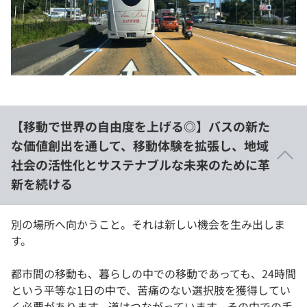
イベント・セミナー
paiza times
再チャレンジ結果一覧
リファレンス
インタビュー
note
就活成功ガイド
プラン
個人向けプラン
【移動で世界の自由度を上げる◎】バスの新た
な価値創出を通して、移動体験を拡張し、地域
法人向けプラン
社会の活性化とサステナブルな未来のために革
学校向けプラン
新を続ける
契約内容・クーポン
別の場所へ向かうこと。それは新しい機会を生み出しま
す。
都市間の移動も、暮らしの中での移動であっても、24時間
という平等な1日の中で、苦痛のない選択肢を獲得してい
く必要があります。道はつながっています。その中での手