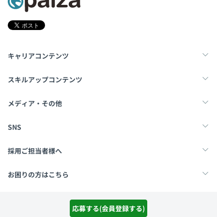
キャリアコンテンツ
転職・キャリア
未経験転職
新卒就活
スキルアップコンテンツ
学習
スキルチェック
マンガ・ゲーム
メディア・その他
Tech Team Journal
paiza times
note
SNS
X
Facebook
採用ご担当者様へ
採用・教育をお考えの企業様へ
中途求人掲載はこちら
お困りの方はこちら
paizaとは？
お問い合わせ・FAQ
運営会社
利用規約
プライバシーポリシー
Cookieポリシー
応募する(会員登録する)