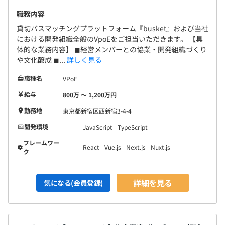
職務内容
貸切バスマッチングプラットフォーム『busket』および当社
における開発組織全般のVpoEをご担当いただきます。 【具
体的な業務内容】 ◼︎経営メンバーとの協業・開発組織づくり
や文化醸成 ◼︎...
詳しく見る
職種名
VPoE
給与
800万 〜 1,200万円
勤務地
東京都新宿区西新宿3-4-4
開発環境
JavaScript
TypeScript
フレームワー
React
Vue.js
Next.js
Nuxt.js
ク
詳細を見る
気になる(会員登録)