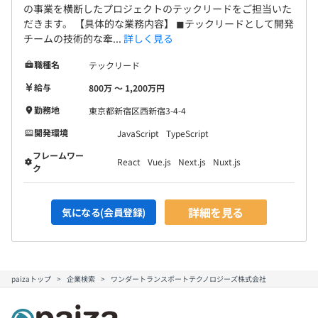
の事業を横断したプロジェクトのテックリードをご担当いた
だきます。 【具体的な業務内容】 ◼︎テックリードとして開発
チームの技術的な牽...
詳しく見る
職種名
テックリード
給与
800万 〜 1,200万円
勤務地
東京都新宿区西新宿3-4-4
開発環境
JavaScript
TypeScript
フレームワー
React
Vue.js
Next.js
Nuxt.js
ク
詳細を見る
気になる(会員登録)
paizaトップ
企業検索
ワンダートランスポートテクノロジーズ株式会社