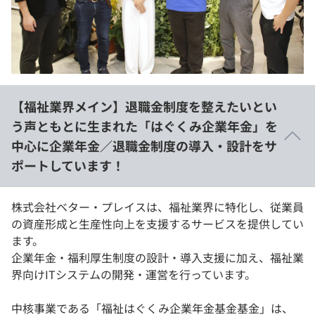
イベント・セミナー
paiza times
再チャレンジ結果一覧
リファレンス
インタビュー
note
就活成功ガイド
プラン
【福祉業界メイン】退職金制度を整えたいとい
個人向けプラン
う声ともとに生まれた「はぐくみ企業年金」を
中心に企業年金／退職金制度の導入・設計をサ
法人向けプラン
ポートしています！
学校向けプラン
株式会社ベター・プレイスは、福祉業界に特化し、従業員
契約内容・クーポン
の資産形成と生産性向上を支援するサービスを提供してい
ます。
企業年金・福利厚生制度の設計・導入支援に加え、福祉業
界向けITシステムの開発・運営を行っています。
中核事業である「福祉はぐくみ企業年金基金基金」は、