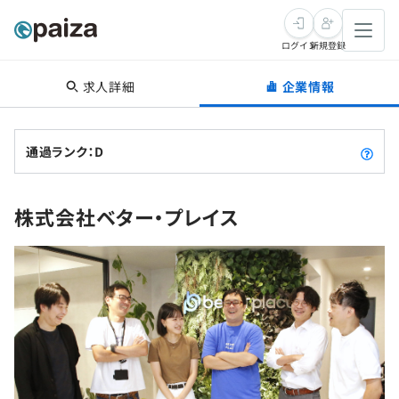
ログイン
新規登録
求人詳細
企業情報
転職・キャリア
未経験転職
求人検索
通過ランク：D
新卒就活
求人検索
インタビュー
株式会社ベター・プレイス
学習
求人検索
インタビュー
転職成功ガイド
本選考
スキルチェック
講座一覧
転職成功ガイド
転職エージェント
ゲーム・マンガ
インターン
プログラミング言語
問題集
メディア
SQL
4択課題
新卒エージェント
paizaとは？
Tech Team Journal
評価結果一覧
ナレッジ