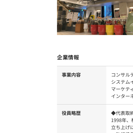
企業情報
事業内容
コンサル
システム
マーケテ
インター
役員略歴
◆代表取締
1998年
立ち上げ