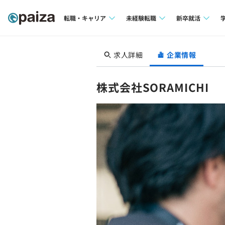
転職・キャリア
未経験転職
新卒就活
求人検索
求人検索
求人検索
求人詳細
企業情報
本選考
インタビュー
インタビュー
インターン
株式会社SORAMICHI
転職成功ガイド
転職成功ガイド
新卒エージェ
転職エージェント
イベント・セ
インタビュー
就活成功ガイ