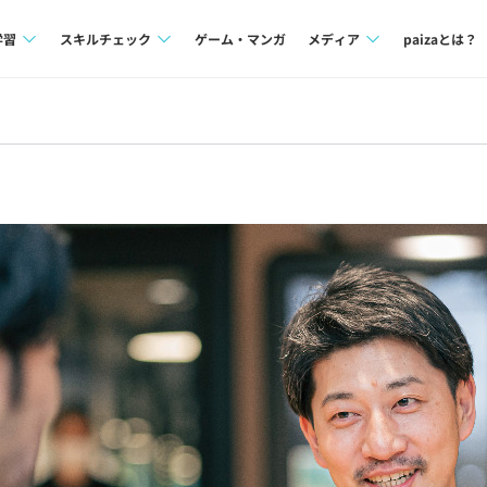
学習
スキルチェック
ゲーム・マンガ
メディア
paizaとは？
講座一覧
プログラミング言語
Tech Team Journal
問題集
SQL
paiza times
4択課題
評価結果一覧
note
ント
ナレッジ
再チャレンジ結果一覧
ミナー
リファレンス
プラン
ド
個人向けプラン
法人向けプラン
学校向けプラン