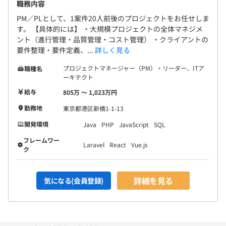
職務内容
PM／PLとして、1案件20人前後のプロジェクトをお任せしま
す。 【具体的には】 ・大規模プロジェクトの全体マネジメ
ント（進行管理・品質管理・コスト管理） ・クライアントの
要件整理・要件定義、...
詳しく見る
プロジェクトマネージャー（PM）・リーダー、ITア
職種名
ーキテクト
給与
805万 〜 1,023万円
勤務地
東京都港区新橋1-1-13
開発環境
Java
PHP
JavaScript
SQL
フレームワー
Laravel
React
Vue.js
ク
詳細を見る
気になる(会員登録)