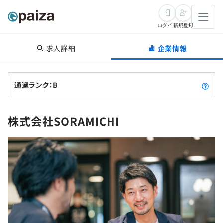
ログイン
新規登録
求人詳細
企業情報
転職・キャリア
未経験転職
求人検索
通過ランク：B
新卒就活
求人検索
インタビュー
株式会社SORAMICHI
学習
求人検索
インタビュー
転職成功ガイド
本選考
スキルチェック
講座一覧
転職成功ガイド
転職エージェント
ゲーム・マンガ
インターン
プログラミング言語
問題集
メディア
SQL
4択課題
新卒エージェント
paizaとは？
Tech Team Journal
評価結果一覧
ナレッジ