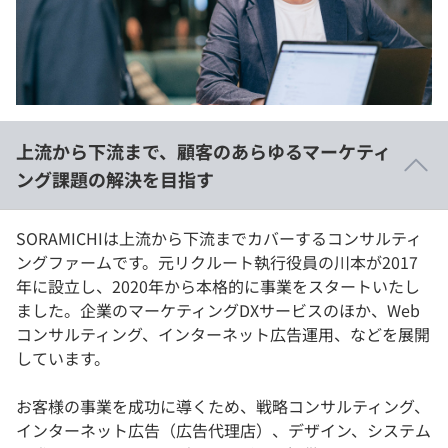
イベント・セミナー
paiza times
再チャレンジ結果一覧
リファレンス
インタビュー
note
就活成功ガイド
プラン
上流から下流まで、顧客のあらゆるマーケティ
個人向けプラン
ング課題の解決を目指す
法人向けプラン
SORAMICHIは上流から下流までカバーするコンサルティ
ングファームです。元リクルート執行役員の川本が2017
学校向けプラン
年に設立し、2020年から本格的に事業をスタートいたし
ました。企業のマーケティングDXサービスのほか、Web
契約内容・クーポン
コンサルティング、インターネット広告運用、などを展開
しています。
お客様の事業を成功に導くため、戦略コンサルティング、
インターネット広告（広告代理店）、デザイン、システム