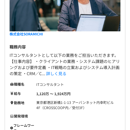
株式会社SORAMICHI
職務内容
ITコンサルタントとして以下の業務をご担当いただきます。
【仕事内容】 ・クライアントの業務・システム課題のヒアリ
ングおよび要件定義 ・IT戦略の立案およびシステム導入計画
の策定 ・CRM／C...
詳しく見る
職種名
ITコンサルタント
給与
1,120万 〜 1,924万円
東京都港区新橋1-1-13 アーバンネット内幸町ビル
勤務地
4F（CROSSCOOP内／受付3F）
開発環境
フレームワー