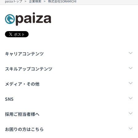
paizaトップ
企業検索
株式会社SORAMICHI
キャリアコンテンツ
転職・キャリア
未経験転職
新卒就活
スキルアップコンテンツ
学習
スキルチェック
マンガ・ゲーム
メディア・その他
Tech Team Journal
paiza times
note
SNS
X
Facebook
採用ご担当者様へ
採用・教育をお考えの企業様へ
中途求人掲載はこちら
お困りの方はこちら