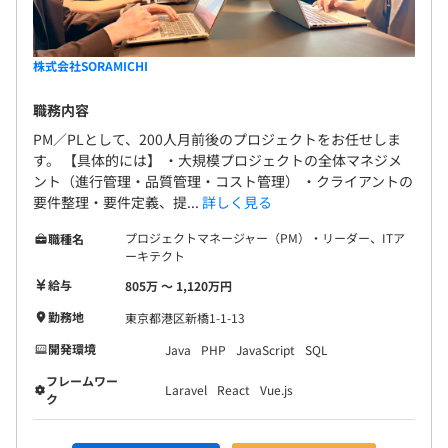
株式会社SORAMICHI
職務内容
PM／PLとして、200人月前後のプロジェクトをお任せしま
す。 【具体的には】 ・大規模プロジェクトの全体マネジメ
ント（進行管理・品質管理・コスト管理） ・クライアントの
要件整理・要件定義、提...
詳しく見る
プロジェクトマネージャー（PM）・リーダー、ITア
職種名
ーキテクト
給与
805万 〜 1,120万円
勤務地
東京都港区新橋1-1-13
開発環境
Java
PHP
JavaScript
SQL
フレームワー
Laravel
React
Vue.js
ク