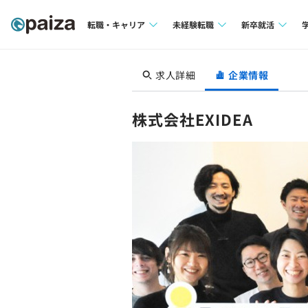
転職・キャリア
未経験転職
新卒就活
求人検索
求人検索
求人検索
求人詳細
企業情報
本選考
インタビュー
インタビュー
インターン
株式会社EXIDEA
転職成功ガイド
転職成功ガイド
新卒エージェ
転職エージェント
イベント・セ
インタビュー
就活成功ガイ