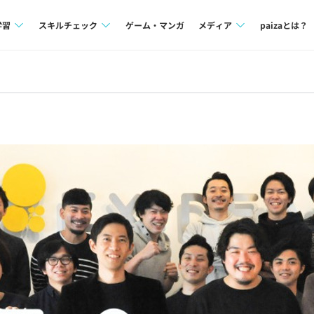
学習
スキルチェック
ゲーム・マンガ
メディア
paizaとは？
講座一覧
プログラミング言語
Tech Team Journal
問題集
SQL
paiza times
4択課題
評価結果一覧
note
ント
ナレッジ
再チャレンジ結果一覧
ミナー
リファレンス
プラン
ド
個人向けプラン
法人向けプラン
学校向けプラン