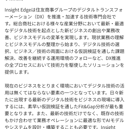
Insight Edgeは住友商事グループのデジタルトランスフォ
ーメーション（DX）を推進・加速する技術専門会社で
す。総合商社における様々な産業分野において最新・最適
なデジタル技術を起点とした新ビジネスの創出や業務改
善、ビジネスモデルの変革を実現します。現状業務の理解
とビジネスモデルの整理から始まり、デジタル技術の選
択、ビジネス／技術の両面における仮説検証を通した課題
解決、改善を継続する運用環境のフォローなど、DX推進
の全プロセスにおいて技術力を駆使したソリューションを
提供します。
現在のビジネスをとりまく環境においてデジタル技術の活
用は無くてはならない要素の一つとなっています。日々新
たに出現する最新のデジタル技術をビジネスの現場に導入
するには、素早い仮説検証を通したFit&Gap分析が最も重
要となります。また、最新の技術だけでなく、既存の技術
もかけ合わせて業務オペレーションに最適な形でAIモデル
やシステムを設計・構築することも必要です。Insight