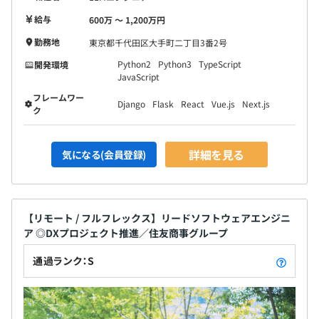
給与
600万 〜 1,200万円
勤務地
東京都千代田区大手町二丁目3番2号
Python2
Python3
TypeScript
開発環境
JavaScript
フレームワー
Django
Flask
React
Vue.js
Next.js
ク
詳細を見る
気になる(会員登録)
【リモート / フルフレックス】リードソフトウェアエンジニ
ア ◎DXプロジェクト推進／住友商事グループ
通過ランク：S