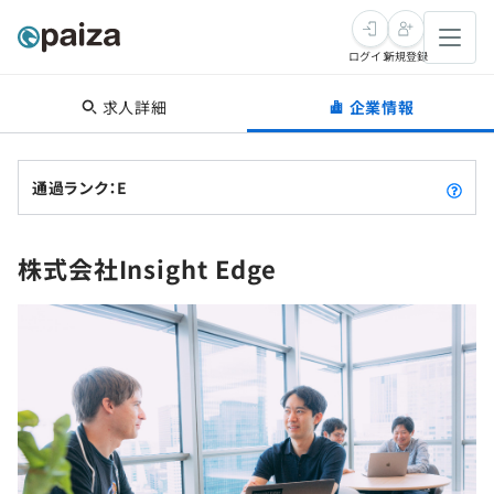
ログイン
新規登録
求人詳細
企業情報
転職・キャリア
未経験転職
求人検索
通過ランク：E
新卒就活
求人検索
インタビュー
株式会社Insight Edge
学習
求人検索
インタビュー
転職成功ガイド
本選考
スキルチェック
講座一覧
転職成功ガイド
転職エージェント
ゲーム・マンガ
インターン
プログラミング言語
問題集
メディア
SQL
4択課題
新卒エージェント
paizaとは？
Tech Team Journal
評価結果一覧
ナレッジ