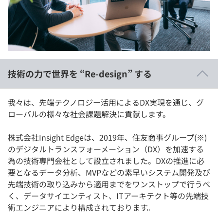
イベント・セミナー
paiza times
再チャレンジ結果一覧
リファレンス
インタビュー
note
就活成功ガイド
プラン
技術の力で世界を “Re-design” する
個人向けプラン
我々は、先端テクノロジー活用によるDX実現を通じ、グ
法人向けプラン
ローバルの様々な社会課題解決に貢献します。
学校向けプラン
株式会社Insight Edgeは、2019年、住友商事グループ(※)
のデジタルトランスフォーメーション（DX）を加速する
契約内容・クーポン
為の技術専門会社として設立されました。DXの推進に必
要となるデータ分析、MVPなどの素早いシステム開発及び
先端技術の取り込みから適用までをワンストップで行うべ
く、データサイエンティスト、ITアーキテクト等の先端技
術エンジニアにより構成されております。