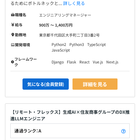
るためにボトルネックと...
詳しく見る
職種名
エンジニアリングマネージャー
給与
900万 〜 1,400万円
勤務地
東京都千代田区大手町二丁目3番2号
Python2
Python3
TypeScript
開発環境
JavaScript
フレームワー
Django
Flask
React
Vue.js
Next.js
ク
詳細を見る
気になる(会員登録)
【リモート・フレックス】生成AI×住友商事グループのDX推
進LLMエンジニア
通過ランク：A